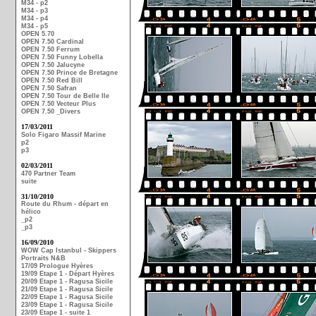
M34 - p2
M34 - p3
M34 - p4
M34 - p5
OPEN 5.70
OPEN 7.50 Cardinal
OPEN 7.50 Ferrum
OPEN 7.50 Funny Lobella
OPEN 7.50 Jalucyne
OPEN 7.50 Prince de Bretagne
OPEN 7.50 Red Bill
OPEN 7.50 Safran
OPEN 7.50 Tour de Belle Ile
OPEN 7.50 Vecteur Plus
OPEN 7.50 _Divers
17/03/2011
Solo Figaro Massif Marine
p2
p3
02/03/2011
470 Partner Team
suite
31/10/2010
Route du Rhum - départ en
hélico
_p2
_p3
16/09/2010
WOW Cap Istanbul - Skippers
Portraits N&B
17/09 Prologue Hyères
19/09 Etape 1 - Départ Hyères
20/09 Etape 1 - Ragusa Sicile
21/09 Etape 1 - Ragusa Sicile
22/09 Etape 1 - Ragusa Sicile
23/09 Etape 1 - Ragusa Sicile
23/09 Etape 1 - suite 1