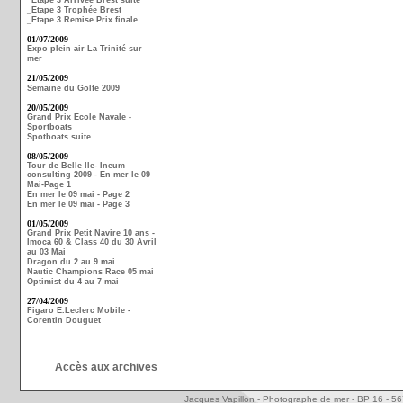
_Etape 3 Arrivée Brest suite
_Etape 3 Trophée Brest
_Etape 3 Remise Prix finale
01/07/2009
Expo plein air La Trinité sur
mer
21/05/2009
Semaine du Golfe 2009
20/05/2009
Grand Prix Ecole Navale -
Sportboats
Spotboats suite
08/05/2009
Tour de Belle Ile- Ineum
consulting 2009 - En mer le 09
Mai-Page 1
En mer le 09 mai - Page 2
En mer le 09 mai - Page 3
01/05/2009
Grand Prix Petit Navire 10 ans -
Imoca 60 & Class 40 du 30 Avril
au 03 Mai
Dragon du 2 au 9 mai
Nautic Champions Race 05 mai
Optimist du 4 au 7 mai
27/04/2009
Figaro E.Leclerc Mobile -
Corentin Douguet
Accès aux archives
Jacques Vapillon - Photographe de mer - BP 16 - 5