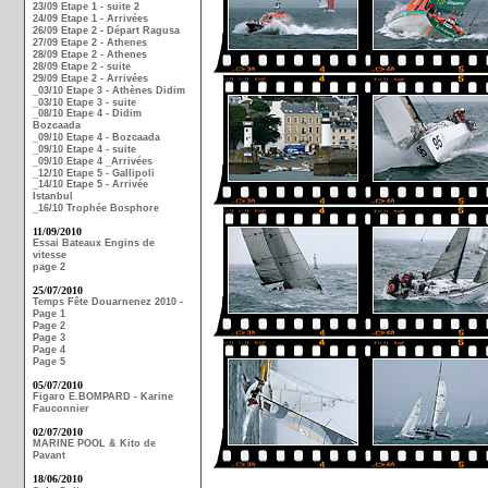
23/09 Etape 1 - suite 2
24/09 Etape 1 - Arrivées
26/09 Etape 2 - Départ Ragusa
27/09 Etape 2 - Athenes
28/09 Etape 2 - Athenes
28/09 Etape 2 - suite
29/09 Etape 2 - Arrivées
_03/10 Etape 3 - Athènes Didim
_03/10 Etape 3 - suite
_08/10 Etape 4 - Didim
Bozcaada
_09/10 Etape 4 - Bozcaada
_09/10 Etape 4 - suite
_09/10 Etape 4 _Arrivées
_12/10 Etape 5 - Gallipoli
_14/10 Etape 5 - Arrivée
Istanbul
_16/10 Trophée Bosphore
11/09/2010
Essai Bateaux Engins de
vitesse
page 2
25/07/2010
Temps Fête Douarnenez 2010 -
Page 1
Page 2
Page 3
Page 4
Page 5
05/07/2010
Figaro E.BOMPARD - Karine
Fauconnier
02/07/2010
MARINE POOL & Kito de
Pavant
18/06/2010