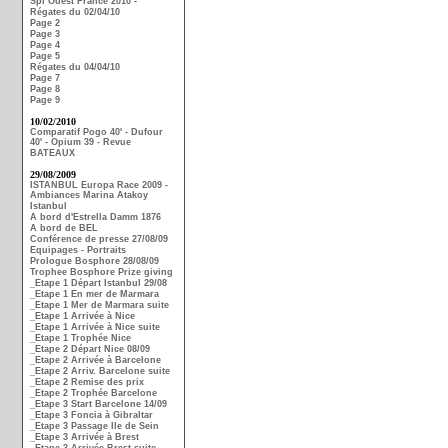
Spi Ouest France 2010 -
Régates du 02/04/10
Page 2
Page 3
Page 4
Page 5
Régates du 04/04/10
Page 7
Page 8
Page 9
10/02/2010
Comparatif Pogo 40' - Dufour
40' - Opium 39 - Revue
BATEAUX
29/08/2009
ISTANBUL Europa Race 2009 -
Ambiances Marina Atakoy
Istanbul
A bord d'Estrella Damm 1876
A bord de BEL
Conférence de presse 27/08/09
Equipages - Portraits
Prologue Bosphore 28/08/09
Trophee Bosphore Prize giving
_Etape 1 Départ Istanbul 29/08
_Etape 1 En mer de Marmara
_Etape 1 Mer de Marmara suite
_Etape 1 Arrivée à Nice
_Etape 1 Arrivée à Nice suite
_Etape 1 Trophée Nice
_Etape 2 Départ Nice 08/09
_Etape 2 Arrivée à Barcelone
_Etape 2 Arriv. Barcelone suite
_Etape 2 Remise des prix
_Etape 2 Trophée Barcelone
_Etape 3 Start Barcelone 14/09
_Etape 3 Foncia à Gibraltar
_Etape 3 Passage Ile de Sein
_Etape 3 Arrivée à Brest