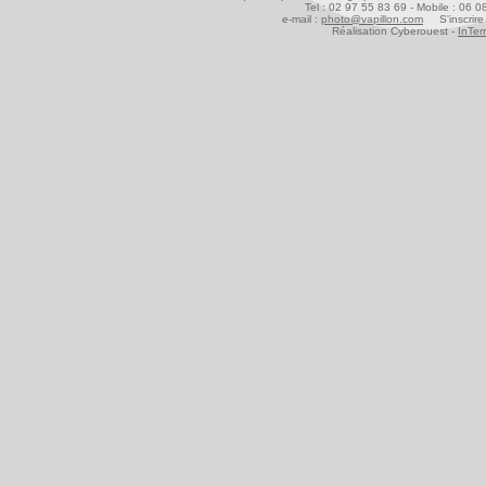
Tel : 02 97 55 83 69 - Mobile : 06 
e-mail :
photo@vapillon.com
S'inscrire 
Réalisation Cyberouest -
InTer