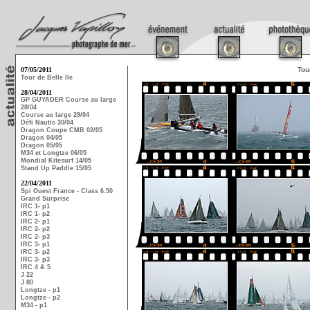
07/05/2011
Tou
Tour de Belle Ile
28/04/2011
GP GUYADER Course au large
28/04
Course au large 29/04
Défi Nautic 30/04
Dragon Coupe CMB 02/05
Dragon 04/05
Dragon 05/05
M34 et Longtze 06/05
Mondial Kitesurf 14/05
Stand Up Paddle 15/05
22/04/2011
Spi Ouest France - Class 6.50
Grand Surprise
IRC 1- p1
IRC 1- p2
IRC 2- p1
IRC 2- p2
IRC 2- p3
IRC 3- p1
IRC 3- p2
IRC 3- p3
IRC 4 & 5
J 22
J 80
Longtze - p1
Longtze - p2
M34 - p1