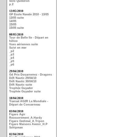
Solo Quiberon
p.2
13/05/2010
GP Ecole Navale 2010 - 13/05
13/05 suite
14/05
15/05
15/05 suite
08/05/2010
Tour de Belle Ile - Départ en
hélico
Vues aériennes suite
Suivi en mer
_p2
_p3
_p4
_p5
_p6
29/04/2010
Gd Prix Douarnenez - Dragons
Défi Nautic 29/04/10
Défi Nautic 30/04/10
Défi Nautic suite
Trophée Guyader
Trophée Guyader suite
18/04/2010
Transat AG2R La Mondiale -
Départ de Concarneau
03/04/2010
Figaro Agir
Recouvrement_A.Hardy
Figaro Gedimat_A.Tripon
Figaro Maisons Avenir_H.P
Schipman
02/04/2010