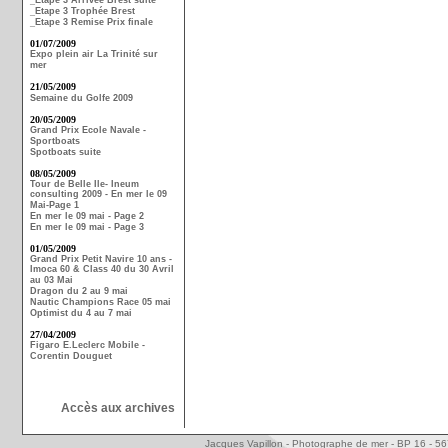
_Etape 3 Arrivée Brest suite
_Etape 3 Trophée Brest
_Etape 3 Remise Prix finale
01/07/2009
Expo plein air La Trinité sur
mer
21/05/2009
Semaine du Golfe 2009
20/05/2009
Grand Prix Ecole Navale -
Sportboats
Spotboats suite
08/05/2009
Tour de Belle Ile- Ineum
consulting 2009 - En mer le 09
Mai-Page 1
En mer le 09 mai - Page 2
En mer le 09 mai - Page 3
01/05/2009
Grand Prix Petit Navire 10 ans -
Imoca 60 & Class 40 du 30 Avril
au 03 Mai
Dragon du 2 au 9 mai
Nautic Champions Race 05 mai
Optimist du 4 au 7 mai
27/04/2009
Figaro E.Leclerc Mobile -
Corentin Douguet
Accès aux archives
Jacques Vapillon - Photographe de mer - BP 16 - 5