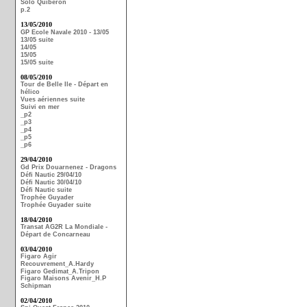
Solo Quiberon
p.2
13/05/2010
GP Ecole Navale 2010 - 13/05
13/05 suite
14/05
15/05
15/05 suite
08/05/2010
Tour de Belle Ile - Départ en
hélico
Vues aériennes suite
Suivi en mer
_p2
_p3
_p4
_p5
_p6
29/04/2010
Gd Prix Douarnenez - Dragons
Défi Nautic 29/04/10
Défi Nautic 30/04/10
Défi Nautic suite
Trophée Guyader
Trophée Guyader suite
18/04/2010
Transat AG2R La Mondiale -
Départ de Concarneau
03/04/2010
Figaro Agir
Recouvrement_A.Hardy
Figaro Gedimat_A.Tripon
Figaro Maisons Avenir_H.P
Schipman
02/04/2010