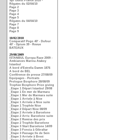
Spi Ouest France 2010 -
Régates du 02/04/10
Page 2
Page 3
Page 4
Page 5
Régates du 04/04/10
Page 7
Page 8
Page 9
10/02/2010
Comparatif Pogo 40' - Dufour
40' - Opium 39 - Revue
BATEAUX
29/08/2009
ISTANBUL Europa Race 2009 -
Ambiances Marina Atakoy
Istanbul
A bord d'Estrella Damm 1876
A bord de BEL
Conférence de presse 27/08/09
Equipages - Portraits
Prologue Bosphore 28/08/09
Trophee Bosphore Prize giving
_Etape 1 Départ Istanbul 29/08
_Etape 1 En mer de Marmara
_Etape 1 Mer de Marmara suite
_Etape 1 Arrivée à Nice
_Etape 1 Arrivée à Nice suite
_Etape 1 Trophée Nice
_Etape 2 Départ Nice 08/09
_Etape 2 Arrivée à Barcelone
_Etape 2 Arriv. Barcelone suite
_Etape 2 Remise des prix
_Etape 2 Trophée Barcelone
_Etape 3 Start Barcelone 14/09
_Etape 3 Foncia à Gibraltar
_Etape 3 Passage Ile de Sein
_Etape 3 Arrivée à Brest