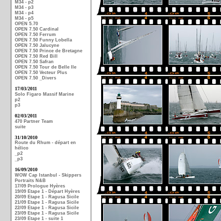
M34 - p2
M34 - p3
M34 - p4
M34 - p5
OPEN 5.70
OPEN 7.50 Cardinal
OPEN 7.50 Ferrum
OPEN 7.50 Funny Lobella
OPEN 7.50 Jalucyne
OPEN 7.50 Prince de Bretagne
OPEN 7.50 Red Bill
OPEN 7.50 Safran
OPEN 7.50 Tour de Belle Ile
OPEN 7.50 Vecteur Plus
OPEN 7.50 _Divers
17/03/2011
Solo Figaro Massif Marine
p2
p3
02/03/2011
470 Partner Team
suite
31/10/2010
Route du Rhum - départ en
hélico
_p2
_p3
16/09/2010
WOW Cap Istanbul - Skippers
Portraits N&B
17/09 Prologue Hyères
19/09 Etape 1 - Départ Hyères
20/09 Etape 1 - Ragusa Sicile
21/09 Etape 1 - Ragusa Sicile
22/09 Etape 1 - Ragusa Sicile
23/09 Etape 1 - Ragusa Sicile
23/09 Etape 1 - suite 1