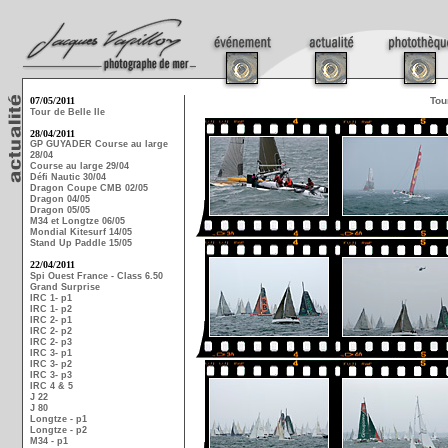
07/05/2011
Tou
Tour de Belle Ile
28/04/2011
GP GUYADER Course au large
28/04
Course au large 29/04
Défi Nautic 30/04
Dragon Coupe CMB 02/05
Dragon 04/05
Dragon 05/05
M34 et Longtze 06/05
Mondial Kitesurf 14/05
Stand Up Paddle 15/05
22/04/2011
Spi Ouest France - Class 6.50
Grand Surprise
IRC 1- p1
IRC 1- p2
IRC 2- p1
IRC 2- p2
IRC 2- p3
IRC 3- p1
IRC 3- p2
IRC 3- p3
IRC 4 & 5
J 22
J 80
Longtze - p1
Longtze - p2
M34 - p1