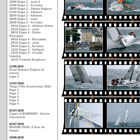
23/09 Etape 1 - suite 2
24/09 Etape 1 - Arrivées
26/09 Etape 2 - Départ Ragusa
27/09 Etape 2 - Athenes
28/09 Etape 2 - Athenes
28/09 Etape 2 - suite
29/09 Etape 2 - Arrivées
_03/10 Etape 3 - Athènes Didim
_03/10 Etape 3 - suite
_08/10 Etape 4 - Didim
Bozcaada
_09/10 Etape 4 - Bozcaada
_09/10 Etape 4 - suite
_09/10 Etape 4 _Arrivées
_12/10 Etape 5 - Gallipoli
_14/10 Etape 5 - Arrivée
Istanbul
_16/10 Trophée Bosphore
11/09/2010
Essai Bateaux Engins de
vitesse
page 2
25/07/2010
Temps Fête Douarnenez 2010 -
Page 1
Page 2
Page 3
Page 4
Page 5
05/07/2010
Figaro E.BOMPARD - Karine
Fauconnier
02/07/2010
MARINE POOL & Kito de
Pavant
18/06/2010