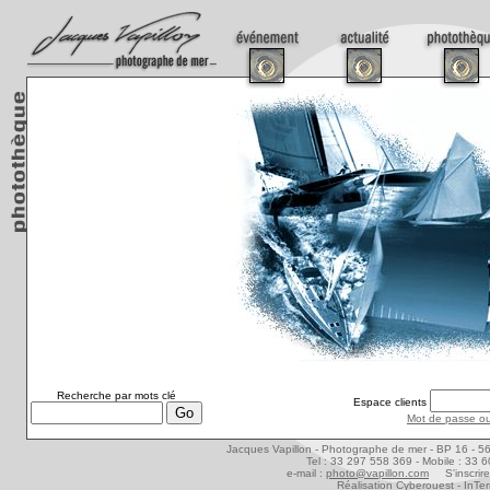
Recherche par mots clé
Espace clients
Mot de passe ou
Jacques Vapillon - Photographe de mer - BP 16 - 5
Tel : 33 297 558 369 - Mobile : 33 
e-mail :
photo@vapillon.com
S'inscrire
Réalisation Cyberouest -
InTer