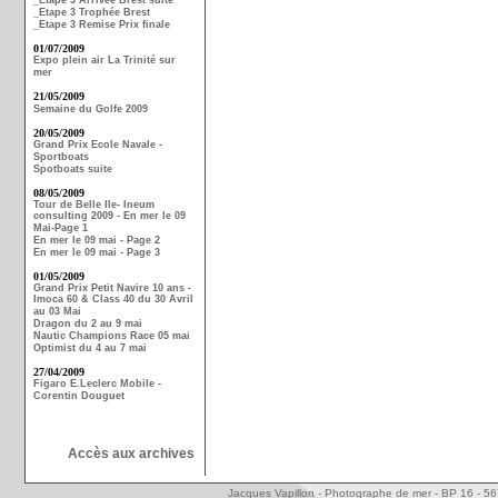
_Etape 3 Arrivée Brest suite
_Etape 3 Trophée Brest
_Etape 3 Remise Prix finale
01/07/2009
Expo plein air La Trinité sur
mer
21/05/2009
Semaine du Golfe 2009
20/05/2009
Grand Prix Ecole Navale -
Sportboats
Spotboats suite
08/05/2009
Tour de Belle Ile- Ineum
consulting 2009 - En mer le 09
Mai-Page 1
En mer le 09 mai - Page 2
En mer le 09 mai - Page 3
01/05/2009
Grand Prix Petit Navire 10 ans -
Imoca 60 & Class 40 du 30 Avril
au 03 Mai
Dragon du 2 au 9 mai
Nautic Champions Race 05 mai
Optimist du 4 au 7 mai
27/04/2009
Figaro E.Leclerc Mobile -
Corentin Douguet
Accès aux archives
Jacques Vapillon - Photographe de mer - BP 16 - 5