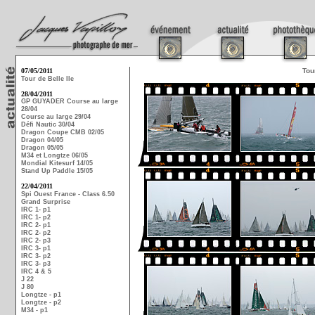
07/05/2011
Tou
Tour de Belle Ile
28/04/2011
GP GUYADER Course au large
28/04
Course au large 29/04
Défi Nautic 30/04
Dragon Coupe CMB 02/05
Dragon 04/05
Dragon 05/05
M34 et Longtze 06/05
Mondial Kitesurf 14/05
Stand Up Paddle 15/05
22/04/2011
Spi Ouest France - Class 6.50
Grand Surprise
IRC 1- p1
IRC 1- p2
IRC 2- p1
IRC 2- p2
IRC 2- p3
IRC 3- p1
IRC 3- p2
IRC 3- p3
IRC 4 & 5
J 22
J 80
Longtze - p1
Longtze - p2
M34 - p1