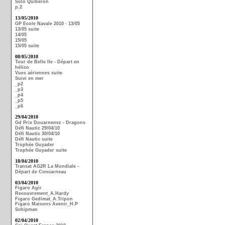
Solo Quiberon
p.2
13/05/2010
GP Ecole Navale 2010 - 13/05
13/05 suite
14/05
15/05
15/05 suite
08/05/2010
Tour de Belle Ile - Départ en
hélico
Vues aériennes suite
Suivi en mer
_p2
_p3
_p4
_p5
_p6
29/04/2010
Gd Prix Douarnenez - Dragons
Défi Nautic 29/04/10
Défi Nautic 30/04/10
Défi Nautic suite
Trophée Guyader
Trophée Guyader suite
18/04/2010
Transat AG2R La Mondiale -
Départ de Concarneau
03/04/2010
Figaro Agir
Recouvrement_A.Hardy
Figaro Gedimat_A.Tripon
Figaro Maisons Avenir_H.P
Schipman
02/04/2010