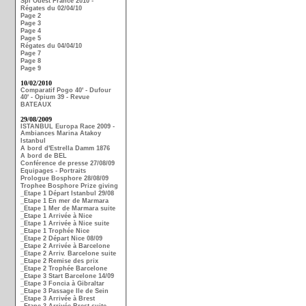
Spi Ouest France 2010 -
Régates du 02/04/10
Page 2
Page 3
Page 4
Page 5
Régates du 04/04/10
Page 7
Page 8
Page 9
10/02/2010
Comparatif Pogo 40' - Dufour
40' - Opium 39 - Revue
BATEAUX
29/08/2009
ISTANBUL Europa Race 2009 -
Ambiances Marina Atakoy
Istanbul
A bord d'Estrella Damm 1876
A bord de BEL
Conférence de presse 27/08/09
Equipages - Portraits
Prologue Bosphore 28/08/09
Trophee Bosphore Prize giving
_Etape 1 Départ Istanbul 29/08
_Etape 1 En mer de Marmara
_Etape 1 Mer de Marmara suite
_Etape 1 Arrivée à Nice
_Etape 1 Arrivée à Nice suite
_Etape 1 Trophée Nice
_Etape 2 Départ Nice 08/09
_Etape 2 Arrivée à Barcelone
_Etape 2 Arriv. Barcelone suite
_Etape 2 Remise des prix
_Etape 2 Trophée Barcelone
_Etape 3 Start Barcelone 14/09
_Etape 3 Foncia à Gibraltar
_Etape 3 Passage Ile de Sein
_Etape 3 Arrivée à Brest