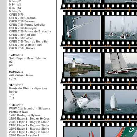
M34 - p2
M34 - p3
M34 - p4
M34 - p5
OPEN 5.70
OPEN 7.50 Cardinal
OPEN 7.50 Ferrum
OPEN 7.50 Funny Lobella
OPEN 7.50 Jalucyne
OPEN 7.50 Prince de Bretagne
OPEN 7.50 Red Bill
OPEN 7.50 Safran
OPEN 7.50 Tour de Belle Ile
OPEN 7.50 Vecteur Plus
OPEN 7.50 _Divers
17/03/2011
Solo Figaro Massif Marine
p2
p3
02/03/2011
470 Partner Team
suite
31/10/2010
Route du Rhum - départ en
hélico
_p2
_p3
16/09/2010
WOW Cap Istanbul - Skippers
Portraits N&B
17/09 Prologue Hyères
19/09 Etape 1 - Départ Hyères
20/09 Etape 1 - Ragusa Sicile
21/09 Etape 1 - Ragusa Sicile
22/09 Etape 1 - Ragusa Sicile
23/09 Etape 1 - Ragusa Sicile
23/09 Etape 1 - suite 1