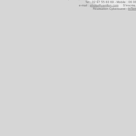
Tel : 02 97 55 83 69 - Mobile : 06 
e-mail :
photo@vapillon.com
S'inscrire 
Réalisation Cyberouest -
InTer