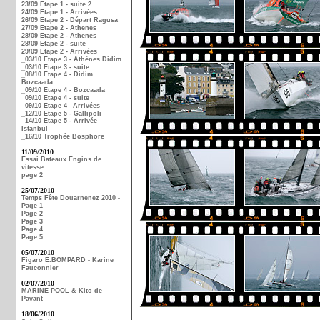
23/09 Etape 1 - suite 2
24/09 Etape 1 - Arrivées
26/09 Etape 2 - Départ Ragusa
27/09 Etape 2 - Athenes
28/09 Etape 2 - Athenes
28/09 Etape 2 - suite
29/09 Etape 2 - Arrivées
_03/10 Etape 3 - Athènes Didim
_03/10 Etape 3 - suite
_08/10 Etape 4 - Didim
Bozcaada
_09/10 Etape 4 - Bozcaada
_09/10 Etape 4 - suite
_09/10 Etape 4 _Arrivées
_12/10 Etape 5 - Gallipoli
_14/10 Etape 5 - Arrivée
Istanbul
_16/10 Trophée Bosphore
11/09/2010
Essai Bateaux Engins de
vitesse
page 2
25/07/2010
Temps Fête Douarnenez 2010 -
Page 1
Page 2
Page 3
Page 4
Page 5
05/07/2010
Figaro E.BOMPARD - Karine
Fauconnier
02/07/2010
MARINE POOL & Kito de
Pavant
18/06/2010