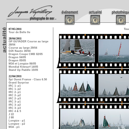
07/05/2011
Tou
Tour de Belle Ile
28/04/2011
GP GUYADER Course au large
28/04
Course au large 29/04
Défi Nautic 30/04
Dragon Coupe CMB 02/05
Dragon 04/05
Dragon 05/05
M34 et Longtze 06/05
Mondial Kitesurf 14/05
Stand Up Paddle 15/05
22/04/2011
Spi Ouest France - Class 6.50
Grand Surprise
IRC 1- p1
IRC 1- p2
IRC 2- p1
IRC 2- p2
IRC 2- p3
IRC 3- p1
IRC 3- p2
IRC 3- p3
IRC 4 & 5
J 22
J 80
Longtze - p1
Longtze - p2
M34 - p1