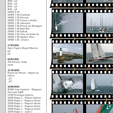
M34 - p2
M34 - p3
M34 - p4
M34 - p5
OPEN 5.70
OPEN 7.50 Cardinal
OPEN 7.50 Ferrum
OPEN 7.50 Funny Lobella
OPEN 7.50 Jalucyne
OPEN 7.50 Prince de Bretagne
OPEN 7.50 Red Bill
OPEN 7.50 Safran
OPEN 7.50 Tour de Belle Ile
OPEN 7.50 Vecteur Plus
OPEN 7.50 _Divers
17/03/2011
Solo Figaro Massif Marine
p2
p3
02/03/2011
470 Partner Team
suite
31/10/2010
Route du Rhum - départ en
hélico
_p2
_p3
16/09/2010
WOW Cap Istanbul - Skippers
Portraits N&B
17/09 Prologue Hyères
19/09 Etape 1 - Départ Hyères
20/09 Etape 1 - Ragusa Sicile
21/09 Etape 1 - Ragusa Sicile
22/09 Etape 1 - Ragusa Sicile
23/09 Etape 1 - Ragusa Sicile
23/09 Etape 1 - suite 1