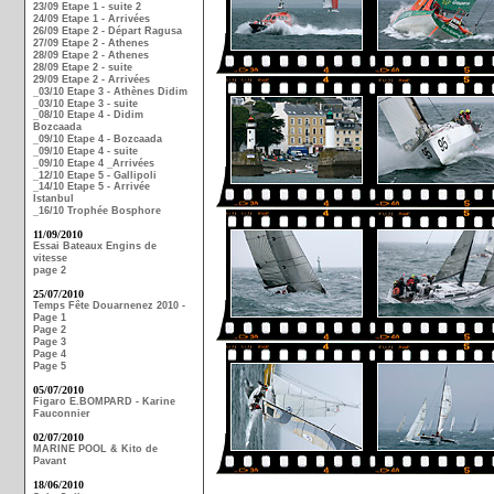
23/09 Etape 1 - suite 2
24/09 Etape 1 - Arrivées
26/09 Etape 2 - Départ Ragusa
27/09 Etape 2 - Athenes
28/09 Etape 2 - Athenes
28/09 Etape 2 - suite
29/09 Etape 2 - Arrivées
_03/10 Etape 3 - Athènes Didim
_03/10 Etape 3 - suite
_08/10 Etape 4 - Didim
Bozcaada
_09/10 Etape 4 - Bozcaada
_09/10 Etape 4 - suite
_09/10 Etape 4 _Arrivées
_12/10 Etape 5 - Gallipoli
_14/10 Etape 5 - Arrivée
Istanbul
_16/10 Trophée Bosphore
11/09/2010
Essai Bateaux Engins de
vitesse
page 2
25/07/2010
Temps Fête Douarnenez 2010 -
Page 1
Page 2
Page 3
Page 4
Page 5
05/07/2010
Figaro E.BOMPARD - Karine
Fauconnier
02/07/2010
MARINE POOL & Kito de
Pavant
18/06/2010