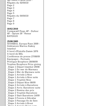
Spi Ouest France 2010 -
Régates du 02/04/10
Page 2
Page 3
Page 4
Page 5
Régates du 04/04/10
Page 7
Page 8
Page 9
10/02/2010
Comparatif Pogo 40' - Dufour
40' - Opium 39 - Revue
BATEAUX
29/08/2009
ISTANBUL Europa Race 2009 -
Ambiances Marina Atakoy
Istanbul
A bord d'Estrella Damm 1876
A bord de BEL
Conférence de presse 27/08/09
Equipages - Portraits
Prologue Bosphore 28/08/09
Trophee Bosphore Prize giving
_Etape 1 Départ Istanbul 29/08
_Etape 1 En mer de Marmara
_Etape 1 Mer de Marmara suite
_Etape 1 Arrivée à Nice
_Etape 1 Arrivée à Nice suite
_Etape 1 Trophée Nice
_Etape 2 Départ Nice 08/09
_Etape 2 Arrivée à Barcelone
_Etape 2 Arriv. Barcelone suite
_Etape 2 Remise des prix
_Etape 2 Trophée Barcelone
_Etape 3 Start Barcelone 14/09
_Etape 3 Foncia à Gibraltar
_Etape 3 Passage Ile de Sein
_Etape 3 Arrivée à Brest