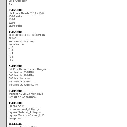
Solo Quiberon
p.2
13/05/2010
GP Ecole Navale 2010 - 13/05
13/05 suite
14/05
15/05
15/05 suite
08/05/2010
Tour de Belle Ile - Départ en
hélico
Vues aériennes suite
Suivi en mer
_p2
_p3
_p4
_p5
_p6
29/04/2010
Gd Prix Douarnenez - Dragons
Défi Nautic 29/04/10
Défi Nautic 30/04/10
Défi Nautic suite
Trophée Guyader
Trophée Guyader suite
18/04/2010
Transat AG2R La Mondiale -
Départ de Concarneau
03/04/2010
Figaro Agir
Recouvrement_A.Hardy
Figaro Gedimat_A.Tripon
Figaro Maisons Avenir_H.P
Schipman
02/04/2010