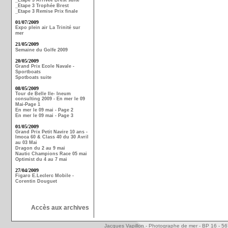
_Etape 3 Arrivée Brest suite
_Etape 3 Trophée Brest
_Etape 3 Remise Prix finale
01/07/2009
Expo plein air La Trinité sur
mer
21/05/2009
Semaine du Golfe 2009
20/05/2009
Grand Prix Ecole Navale -
Sportboats
Spotboats suite
08/05/2009
Tour de Belle Ile- Ineum
consulting 2009 - En mer le 09
Mai-Page 1
En mer le 09 mai - Page 2
En mer le 09 mai - Page 3
01/05/2009
Grand Prix Petit Navire 10 ans -
Imoca 60 & Class 40 du 30 Avril
au 03 Mai
Dragon du 2 au 9 mai
Nautic Champions Race 05 mai
Optimist du 4 au 7 mai
27/04/2009
Figaro E.Leclerc Mobile -
Corentin Douguet
Accès aux archives
Jacques Vapillon - Photographe de mer - BP 16 - 5