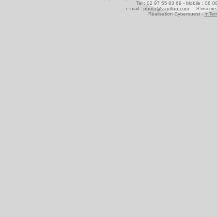
Tel : 02 97 55 83 69 - Mobile : 06 
e-mail :
photo@vapillon.com
S'inscrire 
Réalisation Cyberouest -
InTer