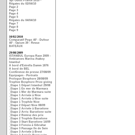
Spi Ouest France 2010 -
Régates du 02/04/10
Page 2
Page 3
Page 4
Page 5
Régates du 04/04/10
Page 7
Page 8
Page 9
10/02/2010
Comparatif Pogo 40' - Dufour
40' - Opium 39 - Revue
BATEAUX
29/08/2009
ISTANBUL Europa Race 2009 -
Ambiances Marina Atakoy
Istanbul
A bord d'Estrella Damm 1876
A bord de BEL
Conférence de presse 27/08/09
Equipages - Portraits
Prologue Bosphore 28/08/09
Trophee Bosphore Prize giving
_Etape 1 Départ Istanbul 29/08
_Etape 1 En mer de Marmara
_Etape 1 Mer de Marmara suite
_Etape 1 Arrivée à Nice
_Etape 1 Arrivée à Nice suite
_Etape 1 Trophée Nice
_Etape 2 Départ Nice 08/09
_Etape 2 Arrivée à Barcelone
_Etape 2 Arriv. Barcelone suite
_Etape 2 Remise des prix
_Etape 2 Trophée Barcelone
_Etape 3 Start Barcelone 14/09
_Etape 3 Foncia à Gibraltar
_Etape 3 Passage Ile de Sein
_Etape 3 Arrivée à Brest