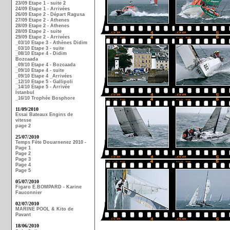
23/09 Etape 1 - suite 2
24/09 Etape 1 - Arrivées
26/09 Etape 2 - Départ Ragusa
27/09 Etape 2 - Athenes
28/09 Etape 2 - Athenes
28/09 Etape 2 - suite
29/09 Etape 2 - Arrivées
_03/10 Etape 3 - Athènes Didim
_03/10 Etape 3 - suite
_08/10 Etape 4 - Didim
Bozcaada
_09/10 Etape 4 - Bozcaada
_09/10 Etape 4 - suite
_09/10 Etape 4 _Arrivées
_12/10 Etape 5 - Gallipoli
_14/10 Etape 5 - Arrivée
Istanbul
_16/10 Trophée Bosphore
11/09/2010
Essai Bateaux Engins de
vitesse
page 2
25/07/2010
Temps Fête Douarnenez 2010 -
Page 1
Page 2
Page 3
Page 4
Page 5
05/07/2010
Figaro E.BOMPARD - Karine
Fauconnier
02/07/2010
MARINE POOL & Kito de
Pavant
18/06/2010