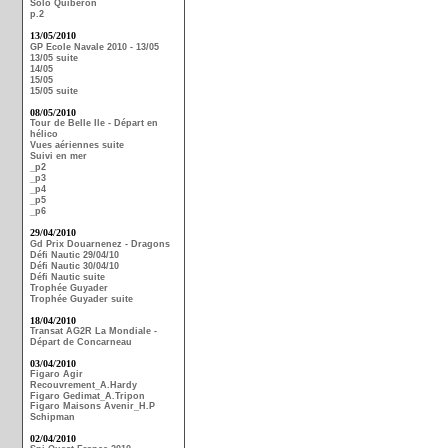
Solo Quiberon
p.2
13/05/2010
GP Ecole Navale 2010 - 13/05
13/05 suite
14/05
15/05
15/05 suite
08/05/2010
Tour de Belle Ile - Départ en
hélico
Vues aériennes suite
Suivi en mer
_p2
_p3
_p4
_p5
_p6
29/04/2010
Gd Prix Douarnenez - Dragons
Défi Nautic 29/04/10
Défi Nautic 30/04/10
Défi Nautic suite
Trophée Guyader
Trophée Guyader suite
18/04/2010
Transat AG2R La Mondiale -
Départ de Concarneau
03/04/2010
Figaro Agir
Recouvrement_A.Hardy
Figaro Gedimat_A.Tripon
Figaro Maisons Avenir_H.P
Schipman
02/04/2010