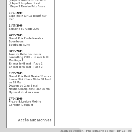
_Etape 3 Arrivée Brest suite
_Etape 3 Trophée Brest
_Etape 3 Remise Prix finale
01/07/2009
Expo plein air La Trinité sur
mer
21/05/2009
Semaine du Golfe 2009
20/05/2009
Grand Prix Ecole Navale -
Sportboats
Spotboats suite
08/05/2009
Tour de Belle Ile- Ineum
consulting 2009 - En mer le 09
Mai-Page 1
En mer le 09 mai - Page 2
En mer le 09 mai - Page 3
01/05/2009
Grand Prix Petit Navire 10 ans -
Imoca 60 & Class 40 du 30 Avril
au 03 Mai
Dragon du 2 au 9 mai
Nautic Champions Race 05 mai
Optimist du 4 au 7 mai
27/04/2009
Figaro E.Leclerc Mobile -
Corentin Douguet
Accès aux archives
Jacques Vapillon - Photographe de mer - BP 16 - 5