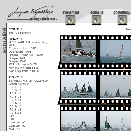
07/05/2011
Tou
Tour de Belle Ile
28/04/2011
GP GUYADER Course au large
28/04
Course au large 29/04
Défi Nautic 30/04
Dragon Coupe CMB 02/05
Dragon 04/05
Dragon 05/05
M34 et Longtze 06/05
Mondial Kitesurf 14/05
Stand Up Paddle 15/05
22/04/2011
Spi Ouest France - Class 6.50
Grand Surprise
IRC 1- p1
IRC 1- p2
IRC 2- p1
IRC 2- p2
IRC 2- p3
IRC 3- p1
IRC 3- p2
IRC 3- p3
IRC 4 & 5
J 22
J 80
Longtze - p1
Longtze - p2
M34 - p1