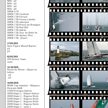
M34 - p2
M34 - p3
M34 - p4
M34 - p5
OPEN 5.70
OPEN 7.50 Cardinal
OPEN 7.50 Ferrum
OPEN 7.50 Funny Lobella
OPEN 7.50 Jalucyne
OPEN 7.50 Prince de Bretagne
OPEN 7.50 Red Bill
OPEN 7.50 Safran
OPEN 7.50 Tour de Belle Ile
OPEN 7.50 Vecteur Plus
OPEN 7.50 _Divers
17/03/2011
Solo Figaro Massif Marine
p2
p3
02/03/2011
470 Partner Team
suite
31/10/2010
Route du Rhum - départ en
hélico
_p2
_p3
16/09/2010
WOW Cap Istanbul - Skippers
Portraits N&B
17/09 Prologue Hyères
19/09 Etape 1 - Départ Hyères
20/09 Etape 1 - Ragusa Sicile
21/09 Etape 1 - Ragusa Sicile
22/09 Etape 1 - Ragusa Sicile
23/09 Etape 1 - Ragusa Sicile
23/09 Etape 1 - suite 1