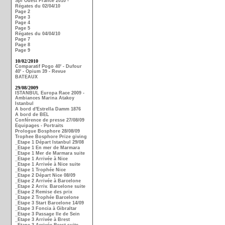
Spi Ouest France 2010 -
Régates du 02/04/10
Page 2
Page 3
Page 4
Page 5
Régates du 04/04/10
Page 7
Page 8
Page 9
10/02/2010
Comparatif Pogo 40' - Dufour
40' - Opium 39 - Revue
BATEAUX
29/08/2009
ISTANBUL Europa Race 2009 -
Ambiances Marina Atakoy
Istanbul
A bord d'Estrella Damm 1876
A bord de BEL
Conférence de presse 27/08/09
Equipages - Portraits
Prologue Bosphore 28/08/09
Trophee Bosphore Prize giving
_Etape 1 Départ Istanbul 29/08
_Etape 1 En mer de Marmara
_Etape 1 Mer de Marmara suite
_Etape 1 Arrivée à Nice
_Etape 1 Arrivée à Nice suite
_Etape 1 Trophée Nice
_Etape 2 Départ Nice 08/09
_Etape 2 Arrivée à Barcelone
_Etape 2 Arriv. Barcelone suite
_Etape 2 Remise des prix
_Etape 2 Trophée Barcelone
_Etape 3 Start Barcelone 14/09
_Etape 3 Foncia à Gibraltar
_Etape 3 Passage Ile de Sein
_Etape 3 Arrivée à Brest