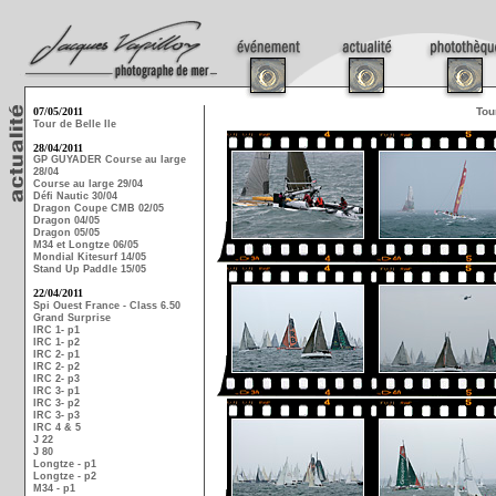
07/05/2011
Tou
Tour de Belle Ile
28/04/2011
GP GUYADER Course au large
28/04
Course au large 29/04
Défi Nautic 30/04
Dragon Coupe CMB 02/05
Dragon 04/05
Dragon 05/05
M34 et Longtze 06/05
Mondial Kitesurf 14/05
Stand Up Paddle 15/05
22/04/2011
Spi Ouest France - Class 6.50
Grand Surprise
IRC 1- p1
IRC 1- p2
IRC 2- p1
IRC 2- p2
IRC 2- p3
IRC 3- p1
IRC 3- p2
IRC 3- p3
IRC 4 & 5
J 22
J 80
Longtze - p1
Longtze - p2
M34 - p1