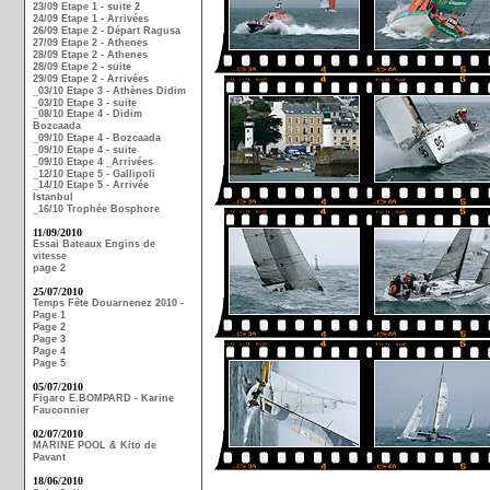
23/09 Etape 1 - suite 2
24/09 Etape 1 - Arrivées
26/09 Etape 2 - Départ Ragusa
27/09 Etape 2 - Athenes
28/09 Etape 2 - Athenes
28/09 Etape 2 - suite
29/09 Etape 2 - Arrivées
_03/10 Etape 3 - Athènes Didim
_03/10 Etape 3 - suite
_08/10 Etape 4 - Didim
Bozcaada
_09/10 Etape 4 - Bozcaada
_09/10 Etape 4 - suite
_09/10 Etape 4 _Arrivées
_12/10 Etape 5 - Gallipoli
_14/10 Etape 5 - Arrivée
Istanbul
_16/10 Trophée Bosphore
11/09/2010
Essai Bateaux Engins de
vitesse
page 2
25/07/2010
Temps Fête Douarnenez 2010 -
Page 1
Page 2
Page 3
Page 4
Page 5
05/07/2010
Figaro E.BOMPARD - Karine
Fauconnier
02/07/2010
MARINE POOL & Kito de
Pavant
18/06/2010