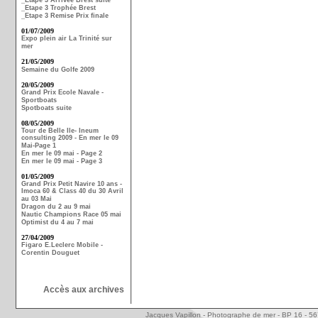
_Etape 3 Arrivée Brest suite
_Etape 3 Trophée Brest
_Etape 3 Remise Prix finale
01/07/2009
Expo plein air La Trinité sur
mer
21/05/2009
Semaine du Golfe 2009
20/05/2009
Grand Prix Ecole Navale -
Sportboats
Spotboats suite
08/05/2009
Tour de Belle Ile- Ineum
consulting 2009 - En mer le 09
Mai-Page 1
En mer le 09 mai - Page 2
En mer le 09 mai - Page 3
01/05/2009
Grand Prix Petit Navire 10 ans -
Imoca 60 & Class 40 du 30 Avril
au 03 Mai
Dragon du 2 au 9 mai
Nautic Champions Race 05 mai
Optimist du 4 au 7 mai
27/04/2009
Figaro E.Leclerc Mobile -
Corentin Douguet
Accès aux archives
Jacques Vapillon - Photographe de mer - BP 16 - 5