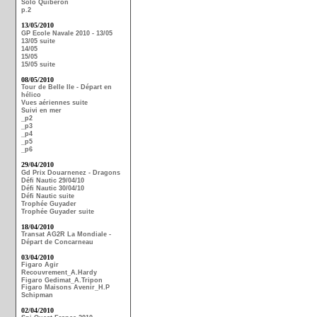
Solo Quiberon
p.2
13/05/2010
GP Ecole Navale 2010 - 13/05
13/05 suite
14/05
15/05
15/05 suite
08/05/2010
Tour de Belle Ile - Départ en
hélico
Vues aériennes suite
Suivi en mer
_p2
_p3
_p4
_p5
_p6
29/04/2010
Gd Prix Douarnenez - Dragons
Défi Nautic 29/04/10
Défi Nautic 30/04/10
Défi Nautic suite
Trophée Guyader
Trophée Guyader suite
18/04/2010
Transat AG2R La Mondiale -
Départ de Concarneau
03/04/2010
Figaro Agir
Recouvrement_A.Hardy
Figaro Gedimat_A.Tripon
Figaro Maisons Avenir_H.P
Schipman
02/04/2010