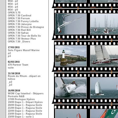
M34 - p2
M34 - p3
M34 - p4
M34 - p5
OPEN 5.70
OPEN 7.50 Cardinal
OPEN 7.50 Ferrum
OPEN 7.50 Funny Lobella
OPEN 7.50 Jalucyne
OPEN 7.50 Prince de Bretagne
OPEN 7.50 Red Bill
OPEN 7.50 Safran
OPEN 7.50 Tour de Belle Ile
OPEN 7.50 Vecteur Plus
OPEN 7.50 _Divers
17/03/2011
Solo Figaro Massif Marine
p2
p3
02/03/2011
470 Partner Team
suite
31/10/2010
Route du Rhum - départ en
hélico
_p2
_p3
16/09/2010
WOW Cap Istanbul - Skippers
Portraits N&B
17/09 Prologue Hyères
19/09 Etape 1 - Départ Hyères
20/09 Etape 1 - Ragusa Sicile
21/09 Etape 1 - Ragusa Sicile
22/09 Etape 1 - Ragusa Sicile
23/09 Etape 1 - Ragusa Sicile
23/09 Etape 1 - suite 1