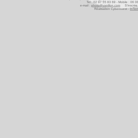
Tel : 02 97 55 83 69 - Mobile : 06 
e-mail :
photo@vapillon.com
S'inscrire 
Réalisation Cyberouest -
InTer