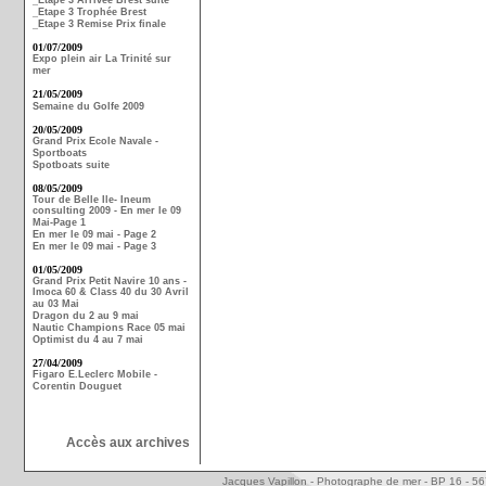
_Etape 3 Arrivée Brest suite
_Etape 3 Trophée Brest
_Etape 3 Remise Prix finale
01/07/2009
Expo plein air La Trinité sur
mer
21/05/2009
Semaine du Golfe 2009
20/05/2009
Grand Prix Ecole Navale -
Sportboats
Spotboats suite
08/05/2009
Tour de Belle Ile- Ineum
consulting 2009 - En mer le 09
Mai-Page 1
En mer le 09 mai - Page 2
En mer le 09 mai - Page 3
01/05/2009
Grand Prix Petit Navire 10 ans -
Imoca 60 & Class 40 du 30 Avril
au 03 Mai
Dragon du 2 au 9 mai
Nautic Champions Race 05 mai
Optimist du 4 au 7 mai
27/04/2009
Figaro E.Leclerc Mobile -
Corentin Douguet
Accès aux archives
Jacques Vapillon - Photographe de mer - BP 16 - 5