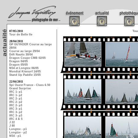
07/05/2011
Tou
Tour de Belle Ile
28/04/2011
GP GUYADER Course au large
28/04
Course au large 29/04
Défi Nautic 30/04
Dragon Coupe CMB 02/05
Dragon 04/05
Dragon 05/05
M34 et Longtze 06/05
Mondial Kitesurf 14/05
Stand Up Paddle 15/05
22/04/2011
Spi Ouest France - Class 6.50
Grand Surprise
IRC 1- p1
IRC 1- p2
IRC 2- p1
IRC 2- p2
IRC 2- p3
IRC 3- p1
IRC 3- p2
IRC 3- p3
IRC 4 & 5
J 22
J 80
Longtze - p1
Longtze - p2
M34 - p1