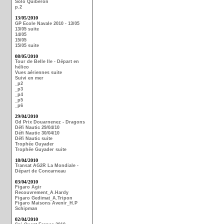
Solo Quiberon
p.2
13/05/2010
GP Ecole Navale 2010 - 13/05
13/05 suite
14/05
15/05
15/05 suite
08/05/2010
Tour de Belle Ile - Départ en
hélico
Vues aériennes suite
Suivi en mer
_p2
_p3
_p4
_p5
_p6
29/04/2010
Gd Prix Douarnenez - Dragons
Défi Nautic 29/04/10
Défi Nautic 30/04/10
Défi Nautic suite
Trophée Guyader
Trophée Guyader suite
18/04/2010
Transat AG2R La Mondiale -
Départ de Concarneau
03/04/2010
Figaro Agir
Recouvrement_A.Hardy
Figaro Gedimat_A.Tripon
Figaro Maisons Avenir_H.P
Schipman
02/04/2010