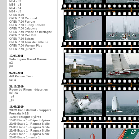
M34 - p2
M34 - p3
M34 - p4
M34 - p5
OPEN 5.70
OPEN 7.50 Cardinal
OPEN 7.50 Ferrum
OPEN 7.50 Funny Lobella
OPEN 7.50 Jalucyne
OPEN 7.50 Prince de Bretagne
OPEN 7.50 Red Bill
OPEN 7.50 Safran
OPEN 7.50 Tour de Belle Ile
OPEN 7.50 Vecteur Plus
OPEN 7.50 _Divers
17/03/2011
Solo Figaro Massif Marine
p2
p3
02/03/2011
470 Partner Team
suite
31/10/2010
Route du Rhum - départ en
hélico
_p2
_p3
16/09/2010
WOW Cap Istanbul - Skippers
Portraits N&B
17/09 Prologue Hyères
19/09 Etape 1 - Départ Hyères
20/09 Etape 1 - Ragusa Sicile
21/09 Etape 1 - Ragusa Sicile
22/09 Etape 1 - Ragusa Sicile
23/09 Etape 1 - Ragusa Sicile
23/09 Etape 1 - suite 1