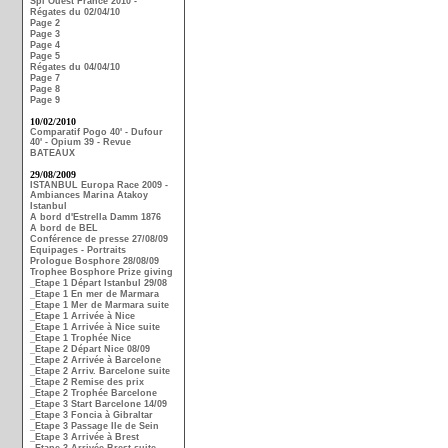
Spi Ouest France 2010 -
Régates du 02/04/10
Page 2
Page 3
Page 4
Page 5
Régates du 04/04/10
Page 7
Page 8
Page 9
10/02/2010
Comparatif Pogo 40' - Dufour
40' - Opium 39 - Revue
BATEAUX
29/08/2009
ISTANBUL Europa Race 2009 -
Ambiances Marina Atakoy
Istanbul
A bord d'Estrella Damm 1876
A bord de BEL
Conférence de presse 27/08/09
Equipages - Portraits
Prologue Bosphore 28/08/09
Trophee Bosphore Prize giving
_Etape 1 Départ Istanbul 29/08
_Etape 1 En mer de Marmara
_Etape 1 Mer de Marmara suite
_Etape 1 Arrivée à Nice
_Etape 1 Arrivée à Nice suite
_Etape 1 Trophée Nice
_Etape 2 Départ Nice 08/09
_Etape 2 Arrivée à Barcelone
_Etape 2 Arriv. Barcelone suite
_Etape 2 Remise des prix
_Etape 2 Trophée Barcelone
_Etape 3 Start Barcelone 14/09
_Etape 3 Foncia à Gibraltar
_Etape 3 Passage Ile de Sein
_Etape 3 Arrivée à Brest