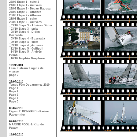
23/09 Etape 1 - suite 2
24/09 Etape 1 - Arrivées
26/09 Etape 2 - Départ Ragusa
27/09 Etape 2 - Athenes
28/09 Etape 2 - Athenes
28/09 Etape 2 - suite
29/09 Etape 2 - Arrivées
_03/10 Etape 3 - Athènes Didim
_03/10 Etape 3 - suite
_08/10 Etape 4 - Didim
Bozcaada
_09/10 Etape 4 - Bozcaada
_09/10 Etape 4 - suite
_09/10 Etape 4 _Arrivées
_12/10 Etape 5 - Gallipoli
_14/10 Etape 5 - Arrivée
Istanbul
_16/10 Trophée Bosphore
11/09/2010
Essai Bateaux Engins de
vitesse
page 2
25/07/2010
Temps Fête Douarnenez 2010 -
Page 1
Page 2
Page 3
Page 4
Page 5
05/07/2010
Figaro E.BOMPARD - Karine
Fauconnier
02/07/2010
MARINE POOL & Kito de
Pavant
18/06/2010