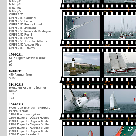
M34 - p2
M34 - p3
M34 - p4
M34 - p5
OPEN 5.70
OPEN 7.50 Cardinal
OPEN 7.50 Ferrum
OPEN 7.50 Funny Lobella
OPEN 7.50 Jalucyne
OPEN 7.50 Prince de Bretagne
OPEN 7.50 Red Bill
OPEN 7.50 Safran
OPEN 7.50 Tour de Belle Ile
OPEN 7.50 Vecteur Plus
OPEN 7.50 _Divers
17/03/2011
Solo Figaro Massif Marine
p2
p3
02/03/2011
470 Partner Team
suite
31/10/2010
Route du Rhum - départ en
hélico
_p2
_p3
16/09/2010
WOW Cap Istanbul - Skippers
Portraits N&B
17/09 Prologue Hyères
19/09 Etape 1 - Départ Hyères
20/09 Etape 1 - Ragusa Sicile
21/09 Etape 1 - Ragusa Sicile
22/09 Etape 1 - Ragusa Sicile
23/09 Etape 1 - Ragusa Sicile
23/09 Etape 1 - suite 1