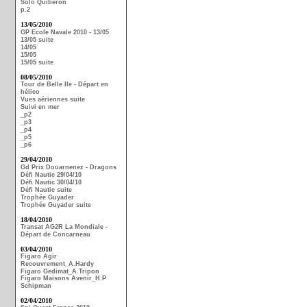
Solo Quiberon
p.2
13/05/2010
GP Ecole Navale 2010 - 13/05
13/05 suite
14/05
15/05
15/05 suite
08/05/2010
Tour de Belle Ile - Départ en
hélico
Vues aériennes suite
Suivi en mer
_p2
_p3
_p4
_p5
_p6
29/04/2010
Gd Prix Douarnenez - Dragons
Défi Nautic 29/04/10
Défi Nautic 30/04/10
Défi Nautic suite
Trophée Guyader
Trophée Guyader suite
18/04/2010
Transat AG2R La Mondiale -
Départ de Concarneau
03/04/2010
Figaro Agir
Recouvrement_A.Hardy
Figaro Gedimat_A.Tripon
Figaro Maisons Avenir_H.P
Schipman
02/04/2010