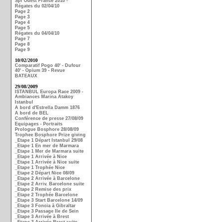
Spi Ouest France 2010 -
Régates du 02/04/10
Page 2
Page 3
Page 4
Page 5
Régates du 04/04/10
Page 7
Page 8
Page 9
10/02/2010
Comparatif Pogo 40' - Dufour
40' - Opium 39 - Revue
BATEAUX
29/08/2009
ISTANBUL Europa Race 2009 -
Ambiances Marina Atakoy
Istanbul
A bord d'Estrella Damm 1876
A bord de BEL
Conférence de presse 27/08/09
Equipages - Portraits
Prologue Bosphore 28/08/09
Trophee Bosphore Prize giving
_Etape 1 Départ Istanbul 29/08
_Etape 1 En mer de Marmara
_Etape 1 Mer de Marmara suite
_Etape 1 Arrivée à Nice
_Etape 1 Arrivée à Nice suite
_Etape 1 Trophée Nice
_Etape 2 Départ Nice 08/09
_Etape 2 Arrivée à Barcelone
_Etape 2 Arriv. Barcelone suite
_Etape 2 Remise des prix
_Etape 2 Trophée Barcelone
_Etape 3 Start Barcelone 14/09
_Etape 3 Foncia à Gibraltar
_Etape 3 Passage Ile de Sein
_Etape 3 Arrivée à Brest