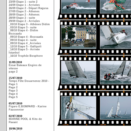
23/09 Etape 1 - suite 2
24/09 Etape 1 - Arrivées
26/09 Etape 2 - Départ Ragusa
27/09 Etape 2 - Athenes
28/09 Etape 2 - Athenes
28/09 Etape 2 - suite
29/09 Etape 2 - Arrivées
_03/10 Etape 3 - Athènes Didim
_03/10 Etape 3 - suite
_08/10 Etape 4 - Didim
Bozcaada
_09/10 Etape 4 - Bozcaada
_09/10 Etape 4 - suite
_09/10 Etape 4 _Arrivées
_12/10 Etape 5 - Gallipoli
_14/10 Etape 5 - Arrivée
Istanbul
_16/10 Trophée Bosphore
11/09/2010
Essai Bateaux Engins de
vitesse
page 2
25/07/2010
Temps Fête Douarnenez 2010 -
Page 1
Page 2
Page 3
Page 4
Page 5
05/07/2010
Figaro E.BOMPARD - Karine
Fauconnier
02/07/2010
MARINE POOL & Kito de
Pavant
18/06/2010