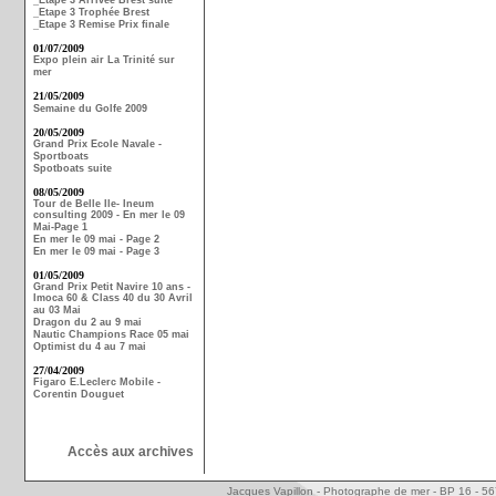
_Etape 3 Arrivée Brest suite
_Etape 3 Trophée Brest
_Etape 3 Remise Prix finale
01/07/2009
Expo plein air La Trinité sur
mer
21/05/2009
Semaine du Golfe 2009
20/05/2009
Grand Prix Ecole Navale -
Sportboats
Spotboats suite
08/05/2009
Tour de Belle Ile- Ineum
consulting 2009 - En mer le 09
Mai-Page 1
En mer le 09 mai - Page 2
En mer le 09 mai - Page 3
01/05/2009
Grand Prix Petit Navire 10 ans -
Imoca 60 & Class 40 du 30 Avril
au 03 Mai
Dragon du 2 au 9 mai
Nautic Champions Race 05 mai
Optimist du 4 au 7 mai
27/04/2009
Figaro E.Leclerc Mobile -
Corentin Douguet
Accès aux archives
Jacques Vapillon - Photographe de mer - BP 16 - 5