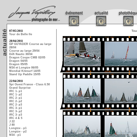
07/05/2011
Tou
Tour de Belle Ile
28/04/2011
GP GUYADER Course au large
28/04
Course au large 29/04
Défi Nautic 30/04
Dragon Coupe CMB 02/05
Dragon 04/05
Dragon 05/05
M34 et Longtze 06/05
Mondial Kitesurf 14/05
Stand Up Paddle 15/05
22/04/2011
Spi Ouest France - Class 6.50
Grand Surprise
IRC 1- p1
IRC 1- p2
IRC 2- p1
IRC 2- p2
IRC 2- p3
IRC 3- p1
IRC 3- p2
IRC 3- p3
IRC 4 & 5
J 22
J 80
Longtze - p1
Longtze - p2
M34 - p1