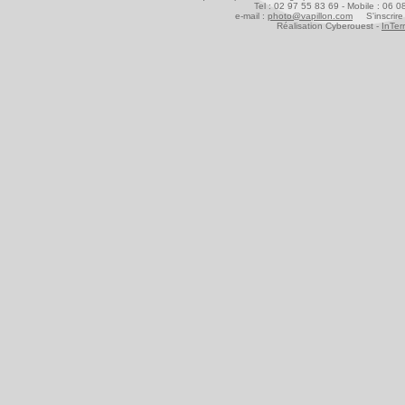
Tel : 02 97 55 83 69 - Mobile : 06 
e-mail :
photo@vapillon.com
S'inscrire 
Réalisation Cyberouest -
InTer