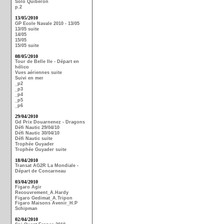
Solo Quiberon
p.2
13/05/2010
GP Ecole Navale 2010 - 13/05
13/05 suite
14/05
15/05
15/05 suite
08/05/2010
Tour de Belle Ile - Départ en
hélico
Vues aériennes suite
Suivi en mer
_p2
_p3
_p4
_p5
_p6
29/04/2010
Gd Prix Douarnenez - Dragons
Défi Nautic 29/04/10
Défi Nautic 30/04/10
Défi Nautic suite
Trophée Guyader
Trophée Guyader suite
18/04/2010
Transat AG2R La Mondiale -
Départ de Concarneau
03/04/2010
Figaro Agir
Recouvrement_A.Hardy
Figaro Gedimat_A.Tripon
Figaro Maisons Avenir_H.P
Schipman
02/04/2010