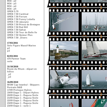
M34 - p2
M34 - p3
M34 - p4
M34 - p5
OPEN 5.70
OPEN 7.50 Cardinal
OPEN 7.50 Ferrum
OPEN 7.50 Funny Lobella
OPEN 7.50 Jalucyne
OPEN 7.50 Prince de Bretagne
OPEN 7.50 Red Bill
OPEN 7.50 Safran
OPEN 7.50 Tour de Belle Ile
OPEN 7.50 Vecteur Plus
OPEN 7.50 _Divers
17/03/2011
Solo Figaro Massif Marine
p2
p3
02/03/2011
470 Partner Team
suite
31/10/2010
Route du Rhum - départ en
hélico
_p2
_p3
16/09/2010
WOW Cap Istanbul - Skippers
Portraits N&B
17/09 Prologue Hyères
19/09 Etape 1 - Départ Hyères
20/09 Etape 1 - Ragusa Sicile
21/09 Etape 1 - Ragusa Sicile
22/09 Etape 1 - Ragusa Sicile
23/09 Etape 1 - Ragusa Sicile
23/09 Etape 1 - suite 1