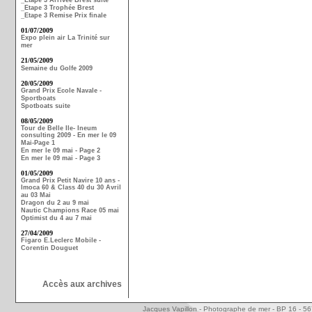
_Etape 3 Arrivée Brest suite
_Etape 3 Trophée Brest
_Etape 3 Remise Prix finale
01/07/2009
Expo plein air La Trinité sur
mer
21/05/2009
Semaine du Golfe 2009
20/05/2009
Grand Prix Ecole Navale -
Sportboats
Spotboats suite
08/05/2009
Tour de Belle Ile- Ineum
consulting 2009 - En mer le 09
Mai-Page 1
En mer le 09 mai - Page 2
En mer le 09 mai - Page 3
01/05/2009
Grand Prix Petit Navire 10 ans -
Imoca 60 & Class 40 du 30 Avril
au 03 Mai
Dragon du 2 au 9 mai
Nautic Champions Race 05 mai
Optimist du 4 au 7 mai
27/04/2009
Figaro E.Leclerc Mobile -
Corentin Douguet
Accès aux archives
Jacques Vapillon - Photographe de mer - BP 16 - 5