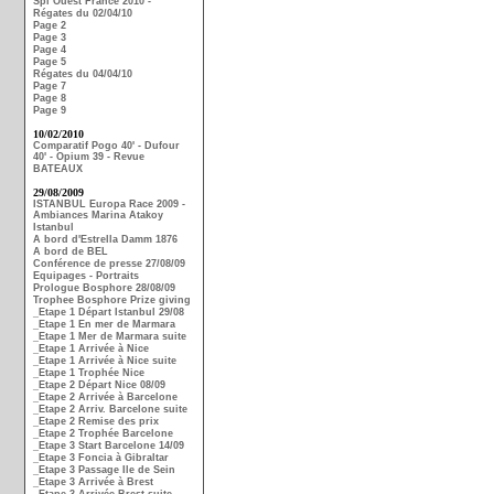
Spi Ouest France 2010 -
Régates du 02/04/10
Page 2
Page 3
Page 4
Page 5
Régates du 04/04/10
Page 7
Page 8
Page 9
10/02/2010
Comparatif Pogo 40' - Dufour
40' - Opium 39 - Revue
BATEAUX
29/08/2009
ISTANBUL Europa Race 2009 -
Ambiances Marina Atakoy
Istanbul
A bord d'Estrella Damm 1876
A bord de BEL
Conférence de presse 27/08/09
Equipages - Portraits
Prologue Bosphore 28/08/09
Trophee Bosphore Prize giving
_Etape 1 Départ Istanbul 29/08
_Etape 1 En mer de Marmara
_Etape 1 Mer de Marmara suite
_Etape 1 Arrivée à Nice
_Etape 1 Arrivée à Nice suite
_Etape 1 Trophée Nice
_Etape 2 Départ Nice 08/09
_Etape 2 Arrivée à Barcelone
_Etape 2 Arriv. Barcelone suite
_Etape 2 Remise des prix
_Etape 2 Trophée Barcelone
_Etape 3 Start Barcelone 14/09
_Etape 3 Foncia à Gibraltar
_Etape 3 Passage Ile de Sein
_Etape 3 Arrivée à Brest