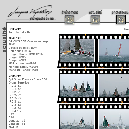
07/05/2011
Tou
Tour de Belle Ile
28/04/2011
GP GUYADER Course au large
28/04
Course au large 29/04
Défi Nautic 30/04
Dragon Coupe CMB 02/05
Dragon 04/05
Dragon 05/05
M34 et Longtze 06/05
Mondial Kitesurf 14/05
Stand Up Paddle 15/05
22/04/2011
Spi Ouest France - Class 6.50
Grand Surprise
IRC 1- p1
IRC 1- p2
IRC 2- p1
IRC 2- p2
IRC 2- p3
IRC 3- p1
IRC 3- p2
IRC 3- p3
IRC 4 & 5
J 22
J 80
Longtze - p1
Longtze - p2
M34 - p1