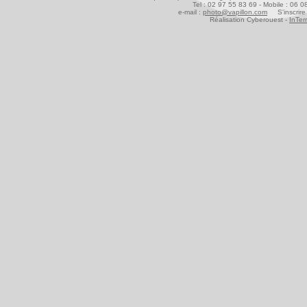
Tel : 02 97 55 83 69 - Mobile : 06 
e-mail :
photo@vapillon.com
S'inscrire 
Réalisation Cyberouest -
InTer