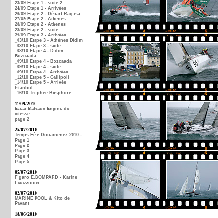
23/09 Etape 1 - suite 2
24/09 Etape 1 - Arrivées
26/09 Etape 2 - Départ Ragusa
27/09 Etape 2 - Athenes
28/09 Etape 2 - Athenes
28/09 Etape 2 - suite
29/09 Etape 2 - Arrivées
_03/10 Etape 3 - Athènes Didim
_03/10 Etape 3 - suite
_08/10 Etape 4 - Didim
Bozcaada
_09/10 Etape 4 - Bozcaada
_09/10 Etape 4 - suite
_09/10 Etape 4 _Arrivées
_12/10 Etape 5 - Gallipoli
_14/10 Etape 5 - Arrivée
Istanbul
_16/10 Trophée Bosphore
11/09/2010
Essai Bateaux Engins de
vitesse
page 2
25/07/2010
Temps Fête Douarnenez 2010 -
Page 1
Page 2
Page 3
Page 4
Page 5
05/07/2010
Figaro E.BOMPARD - Karine
Fauconnier
02/07/2010
MARINE POOL & Kito de
Pavant
18/06/2010