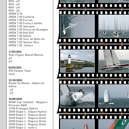
M34 - p2
M34 - p3
M34 - p4
M34 - p5
OPEN 5.70
OPEN 7.50 Cardinal
OPEN 7.50 Ferrum
OPEN 7.50 Funny Lobella
OPEN 7.50 Jalucyne
OPEN 7.50 Prince de Bretagne
OPEN 7.50 Red Bill
OPEN 7.50 Safran
OPEN 7.50 Tour de Belle Ile
OPEN 7.50 Vecteur Plus
OPEN 7.50 _Divers
17/03/2011
Solo Figaro Massif Marine
p2
p3
02/03/2011
470 Partner Team
suite
31/10/2010
Route du Rhum - départ en
hélico
_p2
_p3
16/09/2010
WOW Cap Istanbul - Skippers
Portraits N&B
17/09 Prologue Hyères
19/09 Etape 1 - Départ Hyères
20/09 Etape 1 - Ragusa Sicile
21/09 Etape 1 - Ragusa Sicile
22/09 Etape 1 - Ragusa Sicile
23/09 Etape 1 - Ragusa Sicile
23/09 Etape 1 - suite 1