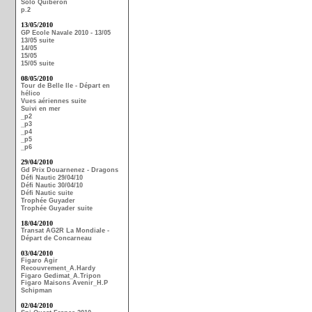
Solo Quiberon
p.2
13/05/2010
GP Ecole Navale 2010 - 13/05
13/05 suite
14/05
15/05
15/05 suite
08/05/2010
Tour de Belle Ile - Départ en
hélico
Vues aériennes suite
Suivi en mer
_p2
_p3
_p4
_p5
_p6
29/04/2010
Gd Prix Douarnenez - Dragons
Défi Nautic 29/04/10
Défi Nautic 30/04/10
Défi Nautic suite
Trophée Guyader
Trophée Guyader suite
18/04/2010
Transat AG2R La Mondiale -
Départ de Concarneau
03/04/2010
Figaro Agir
Recouvrement_A.Hardy
Figaro Gedimat_A.Tripon
Figaro Maisons Avenir_H.P
Schipman
02/04/2010