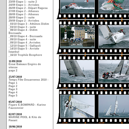
23/09 Etape 1 - suite 2
24/09 Etape 1 - Arrivées
26/09 Etape 2 - Départ Ragusa
27/09 Etape 2 - Athenes
28/09 Etape 2 - Athenes
28/09 Etape 2 - suite
29/09 Etape 2 - Arrivées
_03/10 Etape 3 - Athènes Didim
_03/10 Etape 3 - suite
_08/10 Etape 4 - Didim
Bozcaada
_09/10 Etape 4 - Bozcaada
_09/10 Etape 4 - suite
_09/10 Etape 4 _Arrivées
_12/10 Etape 5 - Gallipoli
_14/10 Etape 5 - Arrivée
Istanbul
_16/10 Trophée Bosphore
11/09/2010
Essai Bateaux Engins de
vitesse
page 2
25/07/2010
Temps Fête Douarnenez 2010 -
Page 1
Page 2
Page 3
Page 4
Page 5
05/07/2010
Figaro E.BOMPARD - Karine
Fauconnier
02/07/2010
MARINE POOL & Kito de
Pavant
18/06/2010