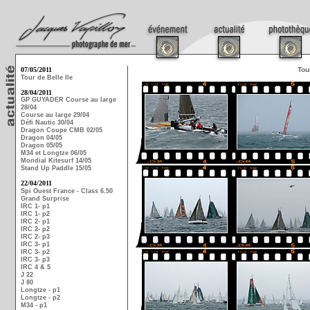
07/05/2011
Tou
Tour de Belle Ile
28/04/2011
GP GUYADER Course au large
28/04
Course au large 29/04
Défi Nautic 30/04
Dragon Coupe CMB 02/05
Dragon 04/05
Dragon 05/05
M34 et Longtze 06/05
Mondial Kitesurf 14/05
Stand Up Paddle 15/05
22/04/2011
Spi Ouest France - Class 6.50
Grand Surprise
IRC 1- p1
IRC 1- p2
IRC 2- p1
IRC 2- p2
IRC 2- p3
IRC 3- p1
IRC 3- p2
IRC 3- p3
IRC 4 & 5
J 22
J 80
Longtze - p1
Longtze - p2
M34 - p1