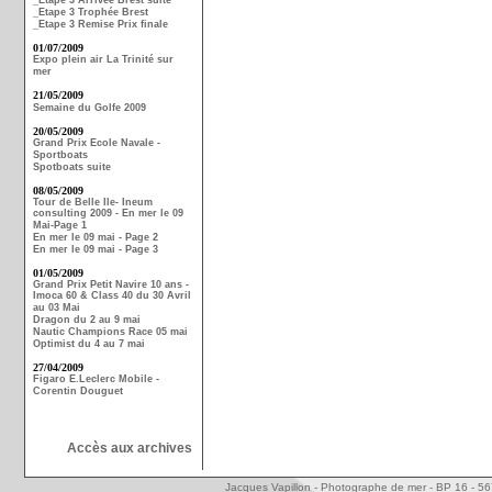
_Etape 3 Arrivée Brest suite
_Etape 3 Trophée Brest
_Etape 3 Remise Prix finale
01/07/2009
Expo plein air La Trinité sur
mer
21/05/2009
Semaine du Golfe 2009
20/05/2009
Grand Prix Ecole Navale -
Sportboats
Spotboats suite
08/05/2009
Tour de Belle Ile- Ineum
consulting 2009 - En mer le 09
Mai-Page 1
En mer le 09 mai - Page 2
En mer le 09 mai - Page 3
01/05/2009
Grand Prix Petit Navire 10 ans -
Imoca 60 & Class 40 du 30 Avril
au 03 Mai
Dragon du 2 au 9 mai
Nautic Champions Race 05 mai
Optimist du 4 au 7 mai
27/04/2009
Figaro E.Leclerc Mobile -
Corentin Douguet
Accès aux archives
Jacques Vapillon - Photographe de mer - BP 16 - 5