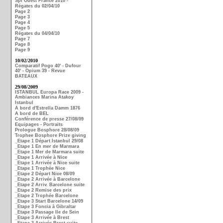
Spi Ouest France 2010 -
Régates du 02/04/10
Page 2
Page 3
Page 4
Page 5
Régates du 04/04/10
Page 7
Page 8
Page 9
10/02/2010
Comparatif Pogo 40' - Dufour
40' - Opium 39 - Revue
BATEAUX
29/08/2009
ISTANBUL Europa Race 2009 -
Ambiances Marina Atakoy
Istanbul
A bord d'Estrella Damm 1876
A bord de BEL
Conférence de presse 27/08/09
Equipages - Portraits
Prologue Bosphore 28/08/09
Trophee Bosphore Prize giving
_Etape 1 Départ Istanbul 29/08
_Etape 1 En mer de Marmara
_Etape 1 Mer de Marmara suite
_Etape 1 Arrivée à Nice
_Etape 1 Arrivée à Nice suite
_Etape 1 Trophée Nice
_Etape 2 Départ Nice 08/09
_Etape 2 Arrivée à Barcelone
_Etape 2 Arriv. Barcelone suite
_Etape 2 Remise des prix
_Etape 2 Trophée Barcelone
_Etape 3 Start Barcelone 14/09
_Etape 3 Foncia à Gibraltar
_Etape 3 Passage Ile de Sein
_Etape 3 Arrivée à Brest