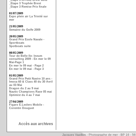
_Etape 3 Arrivée Brest suite
_Etape 3 Trophée Brest
_Etape 3 Remise Prix finale
01/07/2009
Expo plein air La Trinité sur
mer
21/05/2009
Semaine du Golfe 2009
20/05/2009
Grand Prix Ecole Navale -
Sportboats
Spotboats suite
08/05/2009
Tour de Belle Ile- Ineum
consulting 2009 - En mer le 09
Mai-Page 1
En mer le 09 mai - Page 2
En mer le 09 mai - Page 3
01/05/2009
Grand Prix Petit Navire 10 ans -
Imoca 60 & Class 40 du 30 Avril
au 03 Mai
Dragon du 2 au 9 mai
Nautic Champions Race 05 mai
Optimist du 4 au 7 mai
27/04/2009
Figaro E.Leclerc Mobile -
Corentin Douguet
Accès aux archives
Jacques Vapillon - Photographe de mer - BP 16 - 5