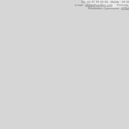
Tel : 02 97 55 83 69 - Mobile : 06 
e-mail :
photo@vapillon.com
S'inscrire 
Réalisation Cyberouest -
InTer