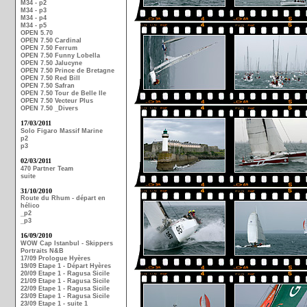
M34 - p2
M34 - p3
M34 - p4
M34 - p5
OPEN 5.70
OPEN 7.50 Cardinal
OPEN 7.50 Ferrum
OPEN 7.50 Funny Lobella
OPEN 7.50 Jalucyne
OPEN 7.50 Prince de Bretagne
OPEN 7.50 Red Bill
OPEN 7.50 Safran
OPEN 7.50 Tour de Belle Ile
OPEN 7.50 Vecteur Plus
OPEN 7.50 _Divers
17/03/2011
Solo Figaro Massif Marine
p2
p3
02/03/2011
470 Partner Team
suite
31/10/2010
Route du Rhum - départ en
hélico
_p2
_p3
16/09/2010
WOW Cap Istanbul - Skippers
Portraits N&B
17/09 Prologue Hyères
19/09 Etape 1 - Départ Hyères
20/09 Etape 1 - Ragusa Sicile
21/09 Etape 1 - Ragusa Sicile
22/09 Etape 1 - Ragusa Sicile
23/09 Etape 1 - Ragusa Sicile
23/09 Etape 1 - suite 1