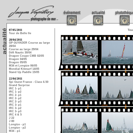
07/05/2011
Tou
Tour de Belle Ile
28/04/2011
GP GUYADER Course au large
28/04
Course au large 29/04
Défi Nautic 30/04
Dragon Coupe CMB 02/05
Dragon 04/05
Dragon 05/05
M34 et Longtze 06/05
Mondial Kitesurf 14/05
Stand Up Paddle 15/05
22/04/2011
Spi Ouest France - Class 6.50
Grand Surprise
IRC 1- p1
IRC 1- p2
IRC 2- p1
IRC 2- p2
IRC 2- p3
IRC 3- p1
IRC 3- p2
IRC 3- p3
IRC 4 & 5
J 22
J 80
Longtze - p1
Longtze - p2
M34 - p1