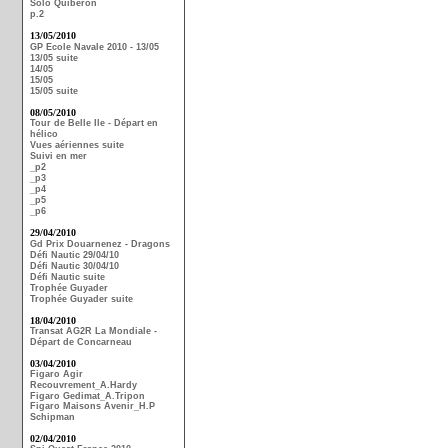
Solo Quiberon
p.2
13/05/2010
GP Ecole Navale 2010 - 13/05
13/05 suite
14/05
15/05
15/05 suite
08/05/2010
Tour de Belle Ile - Départ en
hélico
Vues aériennes suite
Suivi en mer
_p2
_p3
_p4
_p5
_p6
29/04/2010
Gd Prix Douarnenez - Dragons
Défi Nautic 29/04/10
Défi Nautic 30/04/10
Défi Nautic suite
Trophée Guyader
Trophée Guyader suite
18/04/2010
Transat AG2R La Mondiale -
Départ de Concarneau
03/04/2010
Figaro Agir
Recouvrement_A.Hardy
Figaro Gedimat_A.Tripon
Figaro Maisons Avenir_H.P
Schipman
02/04/2010