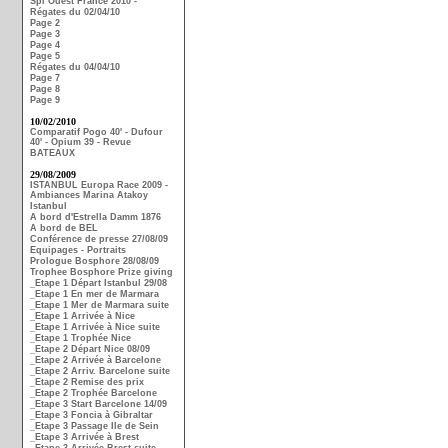
Spi Ouest France 2010 -
Régates du 02/04/10
Page 2
Page 3
Page 4
Page 5
Régates du 04/04/10
Page 7
Page 8
Page 9
10/02/2010
Comparatif Pogo 40' - Dufour
40' - Opium 39 - Revue
BATEAUX
29/08/2009
ISTANBUL Europa Race 2009 -
Ambiances Marina Atakoy
Istanbul
A bord d'Estrella Damm 1876
A bord de BEL
Conférence de presse 27/08/09
Equipages - Portraits
Prologue Bosphore 28/08/09
Trophee Bosphore Prize giving
_Etape 1 Départ Istanbul 29/08
_Etape 1 En mer de Marmara
_Etape 1 Mer de Marmara suite
_Etape 1 Arrivée à Nice
_Etape 1 Arrivée à Nice suite
_Etape 1 Trophée Nice
_Etape 2 Départ Nice 08/09
_Etape 2 Arrivée à Barcelone
_Etape 2 Arriv. Barcelone suite
_Etape 2 Remise des prix
_Etape 2 Trophée Barcelone
_Etape 3 Start Barcelone 14/09
_Etape 3 Foncia à Gibraltar
_Etape 3 Passage Ile de Sein
_Etape 3 Arrivée à Brest