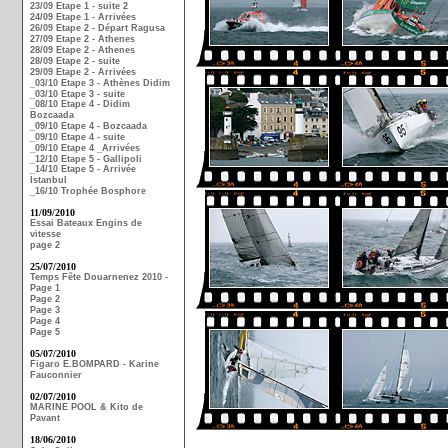
23/09 Etape 1 - suite 2
24/09 Etape 1 - Arrivées
26/09 Etape 2 - Départ Ragusa
27/09 Etape 2 - Athenes
28/09 Etape 2 - Athenes
28/09 Etape 2 - suite
29/09 Etape 2 - Arrivées
_03/10 Etape 3 - Athènes Didim
_03/10 Etape 3 - suite
_08/10 Etape 4 - Didim
Bozcaada
_09/10 Etape 4 - Bozcaada
_09/10 Etape 4 - suite
_09/10 Etape 4 _Arrivées
_12/10 Etape 5 - Gallipoli
_14/10 Etape 5 - Arrivée
Istanbul
_16/10 Trophée Bosphore
11/09/2010
Essai Bateaux Engins de
vitesse
page 2
25/07/2010
Temps Fête Douarnenez 2010 -
Page 1
Page 2
Page 3
Page 4
Page 5
05/07/2010
Figaro E.BOMPARD - Karine
Fauconnier
02/07/2010
MARINE POOL & Kito de
Pavant
18/06/2010