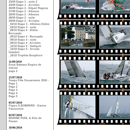
23/09 Etape 1 - suite 2
24/09 Etape 1 - Arrivées
26/09 Etape 2 - Départ Ragusa
27/09 Etape 2 - Athenes
28/09 Etape 2 - Athenes
28/09 Etape 2 - suite
29/09 Etape 2 - Arrivées
_03/10 Etape 3 - Athènes Didim
_03/10 Etape 3 - suite
_08/10 Etape 4 - Didim
Bozcaada
_09/10 Etape 4 - Bozcaada
_09/10 Etape 4 - suite
_09/10 Etape 4 _Arrivées
_12/10 Etape 5 - Gallipoli
_14/10 Etape 5 - Arrivée
Istanbul
_16/10 Trophée Bosphore
11/09/2010
Essai Bateaux Engins de
vitesse
page 2
25/07/2010
Temps Fête Douarnenez 2010 -
Page 1
Page 2
Page 3
Page 4
Page 5
05/07/2010
Figaro E.BOMPARD - Karine
Fauconnier
02/07/2010
MARINE POOL & Kito de
Pavant
18/06/2010