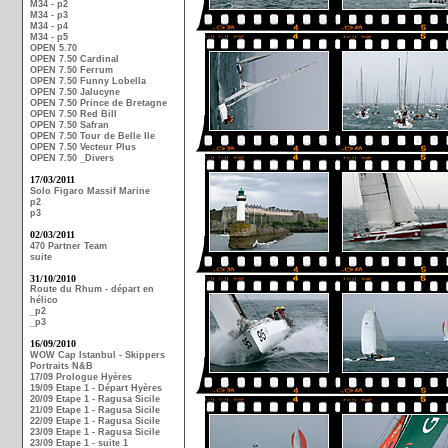
M34 - p2
M34 - p3
M34 - p4
M34 - p5
OPEN 5.70
OPEN 7.50 Cardinal
OPEN 7.50 Ferrum
OPEN 7.50 Funny Lobella
OPEN 7.50 Jalucyne
OPEN 7.50 Prince de Bretagne
OPEN 7.50 Red Bill
OPEN 7.50 Safran
OPEN 7.50 Tour de Belle Ile
OPEN 7.50 Vecteur Plus
OPEN 7.50 _Divers
17/03/2011
Solo Figaro Massif Marine
p2
p3
02/03/2011
470 Partner Team
suite
31/10/2010
Route du Rhum - départ en
hélico
_p2
_p3
16/09/2010
WOW Cap Istanbul - Skippers
Portraits N&B
17/09 Prologue Hyères
19/09 Etape 1 - Départ Hyères
20/09 Etape 1 - Ragusa Sicile
21/09 Etape 1 - Ragusa Sicile
22/09 Etape 1 - Ragusa Sicile
23/09 Etape 1 - Ragusa Sicile
23/09 Etape 1 - suite 1