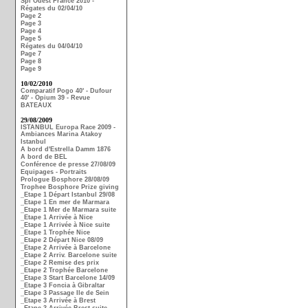
Spi Ouest France 2010 -
Régates du 02/04/10
Page 2
Page 3
Page 4
Page 5
Régates du 04/04/10
Page 7
Page 8
Page 9
10/02/2010
Comparatif Pogo 40' - Dufour
40' - Opium 39 - Revue
BATEAUX
29/08/2009
ISTANBUL Europa Race 2009 -
Ambiances Marina Atakoy
Istanbul
A bord d'Estrella Damm 1876
A bord de BEL
Conférence de presse 27/08/09
Equipages - Portraits
Prologue Bosphore 28/08/09
Trophee Bosphore Prize giving
_Etape 1 Départ Istanbul 29/08
_Etape 1 En mer de Marmara
_Etape 1 Mer de Marmara suite
_Etape 1 Arrivée à Nice
_Etape 1 Arrivée à Nice suite
_Etape 1 Trophée Nice
_Etape 2 Départ Nice 08/09
_Etape 2 Arrivée à Barcelone
_Etape 2 Arriv. Barcelone suite
_Etape 2 Remise des prix
_Etape 2 Trophée Barcelone
_Etape 3 Start Barcelone 14/09
_Etape 3 Foncia à Gibraltar
_Etape 3 Passage Ile de Sein
_Etape 3 Arrivée à Brest