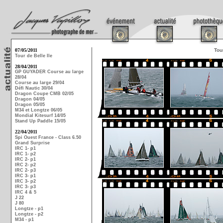
07/05/2011
Tou
Tour de Belle Ile
28/04/2011
GP GUYADER Course au large
28/04
Course au large 29/04
Défi Nautic 30/04
Dragon Coupe CMB 02/05
Dragon 04/05
Dragon 05/05
M34 et Longtze 06/05
Mondial Kitesurf 14/05
Stand Up Paddle 15/05
22/04/2011
Spi Ouest France - Class 6.50
Grand Surprise
IRC 1- p1
IRC 1- p2
IRC 2- p1
IRC 2- p2
IRC 2- p3
IRC 3- p1
IRC 3- p2
IRC 3- p3
IRC 4 & 5
J 22
J 80
Longtze - p1
Longtze - p2
M34 - p1