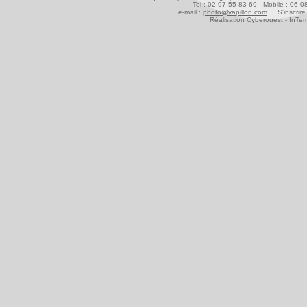
Tel : 02 97 55 83 69 - Mobile : 06 
e-mail :
photo@vapillon.com
S'inscrire 
Réalisation Cyberouest -
InTer