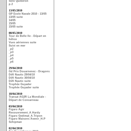
Solo Quiberon
p.2
13/05/2010
GP Ecole Navale 2010 - 13/05
13/05 suite
14/05
15/05
15/05 suite
08/05/2010
Tour de Belle Ile - Départ en
hélico
Vues aériennes suite
Suivi en mer
_p2
_p3
_p4
_p5
_p6
29/04/2010
Gd Prix Douarnenez - Dragons
Défi Nautic 29/04/10
Défi Nautic 30/04/10
Défi Nautic suite
Trophée Guyader
Trophée Guyader suite
18/04/2010
Transat AG2R La Mondiale -
Départ de Concarneau
03/04/2010
Figaro Agir
Recouvrement_A.Hardy
Figaro Gedimat_A.Tripon
Figaro Maisons Avenir_H.P
Schipman
02/04/2010