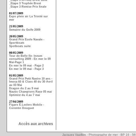
_Etape 3 Arrivée Brest suite
_Etape 3 Trophée Brest
_Etape 3 Remise Prix finale
01/07/2009
Expo plein air La Trinité sur
mer
21/05/2009
Semaine du Golfe 2009
20/05/2009
Grand Prix Ecole Navale -
Sportboats
Spotboats suite
08/05/2009
Tour de Belle Ile- Ineum
consulting 2009 - En mer le 09
Mai-Page 1
En mer le 09 mai - Page 2
En mer le 09 mai - Page 3
01/05/2009
Grand Prix Petit Navire 10 ans -
Imoca 60 & Class 40 du 30 Avril
au 03 Mai
Dragon du 2 au 9 mai
Nautic Champions Race 05 mai
Optimist du 4 au 7 mai
27/04/2009
Figaro E.Leclerc Mobile -
Corentin Douguet
Accès aux archives
Jacques Vapillon - Photographe de mer - BP 16 - 5