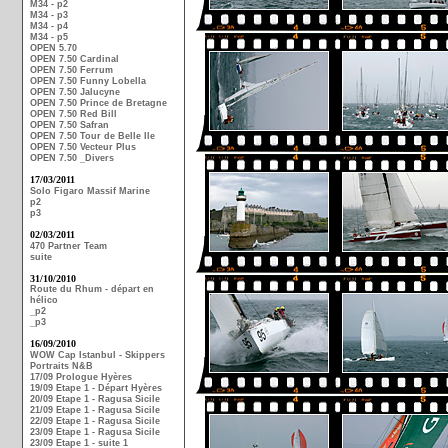
M34 - p2
M34 - p3
M34 - p4
M34 - p5
OPEN 5.70
OPEN 7.50 Cardinal
OPEN 7.50 Ferrum
OPEN 7.50 Funny Lobella
OPEN 7.50 Jalucyne
OPEN 7.50 Prince de Bretagne
OPEN 7.50 Red Bill
OPEN 7.50 Safran
OPEN 7.50 Tour de Belle Ile
OPEN 7.50 Vecteur Plus
OPEN 7.50 _Divers
17/03/2011
Solo Figaro Massif Marine
p2
p3
02/03/2011
470 Partner Team
suite
31/10/2010
Route du Rhum - départ en
hélico
_p2
_p3
16/09/2010
WOW Cap Istanbul - Skippers
Portraits N&B
17/09 Prologue Hyères
19/09 Etape 1 - Départ Hyères
20/09 Etape 1 - Ragusa Sicile
21/09 Etape 1 - Ragusa Sicile
22/09 Etape 1 - Ragusa Sicile
23/09 Etape 1 - Ragusa Sicile
23/09 Etape 1 - suite 1