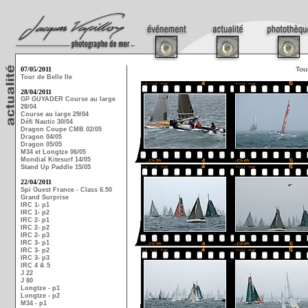
07/05/2011
Tou
Tour de Belle Ile
28/04/2011
GP GUYADER Course au large
28/04
Course au large 29/04
Défi Nautic 30/04
Dragon Coupe CMB 02/05
Dragon 04/05
Dragon 05/05
M34 et Longtze 06/05
Mondial Kitesurf 14/05
Stand Up Paddle 15/05
22/04/2011
Spi Ouest France - Class 6.50
Grand Surprise
IRC 1- p1
IRC 1- p2
IRC 2- p1
IRC 2- p2
IRC 2- p3
IRC 3- p1
IRC 3- p2
IRC 3- p3
IRC 4 & 5
J 22
J 80
Longtze - p1
Longtze - p2
M34 - p1