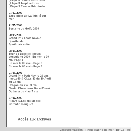
_Etape 3 Arrivée Brest suite
_Etape 3 Trophée Brest
_Etape 3 Remise Prix finale
01/07/2009
Expo plein air La Trinité sur
mer
21/05/2009
Semaine du Golfe 2009
20/05/2009
Grand Prix Ecole Navale -
Sportboats
Spotboats suite
08/05/2009
Tour de Belle Ile- Ineum
consulting 2009 - En mer le 09
Mai-Page 1
En mer le 09 mai - Page 2
En mer le 09 mai - Page 3
01/05/2009
Grand Prix Petit Navire 10 ans -
Imoca 60 & Class 40 du 30 Avril
au 03 Mai
Dragon du 2 au 9 mai
Nautic Champions Race 05 mai
Optimist du 4 au 7 mai
27/04/2009
Figaro E.Leclerc Mobile -
Corentin Douguet
Accès aux archives
Jacques Vapillon - Photographe de mer - BP 16 - 5