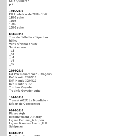
Solo Quiberon
p.2
13/05/2010
GP Ecole Navale 2010 - 13/05
13/05 suite
14/05
15/05
15/05 suite
08/05/2010
Tour de Belle Ile - Départ en
hélico
Vues aériennes suite
Suivi en mer
_p2
_p3
_p4
_p5
_p6
29/04/2010
Gd Prix Douarnenez - Dragons
Défi Nautic 29/04/10
Défi Nautic 30/04/10
Défi Nautic suite
Trophée Guyader
Trophée Guyader suite
18/04/2010
Transat AG2R La Mondiale -
Départ de Concarneau
03/04/2010
Figaro Agir
Recouvrement_A.Hardy
Figaro Gedimat_A.Tripon
Figaro Maisons Avenir_H.P
Schipman
02/04/2010