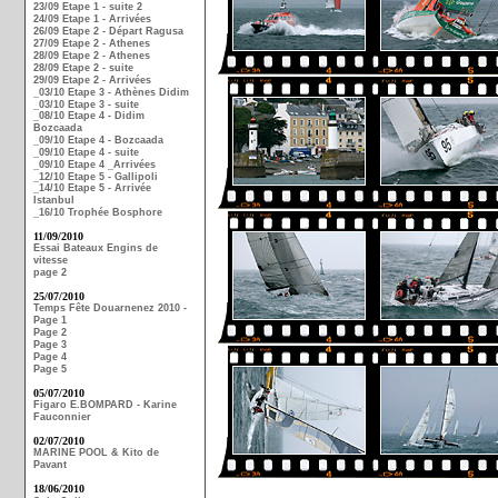
23/09 Etape 1 - suite 2
24/09 Etape 1 - Arrivées
26/09 Etape 2 - Départ Ragusa
27/09 Etape 2 - Athenes
28/09 Etape 2 - Athenes
28/09 Etape 2 - suite
29/09 Etape 2 - Arrivées
_03/10 Etape 3 - Athènes Didim
_03/10 Etape 3 - suite
_08/10 Etape 4 - Didim
Bozcaada
_09/10 Etape 4 - Bozcaada
_09/10 Etape 4 - suite
_09/10 Etape 4 _Arrivées
_12/10 Etape 5 - Gallipoli
_14/10 Etape 5 - Arrivée
Istanbul
_16/10 Trophée Bosphore
11/09/2010
Essai Bateaux Engins de
vitesse
page 2
25/07/2010
Temps Fête Douarnenez 2010 -
Page 1
Page 2
Page 3
Page 4
Page 5
05/07/2010
Figaro E.BOMPARD - Karine
Fauconnier
02/07/2010
MARINE POOL & Kito de
Pavant
18/06/2010