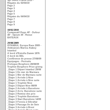
Spi Ouest France 2010 -
Régates du 02/04/10
Page 2
Page 3
Page 4
Page 5
Régates du 04/04/10
Page 7
Page 8
Page 9
10/02/2010
Comparatif Pogo 40' - Dufour
40' - Opium 39 - Revue
BATEAUX
29/08/2009
ISTANBUL Europa Race 2009 -
Ambiances Marina Atakoy
Istanbul
A bord d'Estrella Damm 1876
A bord de BEL
Conférence de presse 27/08/09
Equipages - Portraits
Prologue Bosphore 28/08/09
Trophee Bosphore Prize giving
_Etape 1 Départ Istanbul 29/08
_Etape 1 En mer de Marmara
_Etape 1 Mer de Marmara suite
_Etape 1 Arrivée à Nice
_Etape 1 Arrivée à Nice suite
_Etape 1 Trophée Nice
_Etape 2 Départ Nice 08/09
_Etape 2 Arrivée à Barcelone
_Etape 2 Arriv. Barcelone suite
_Etape 2 Remise des prix
_Etape 2 Trophée Barcelone
_Etape 3 Start Barcelone 14/09
_Etape 3 Foncia à Gibraltar
_Etape 3 Passage Ile de Sein
_Etape 3 Arrivée à Brest