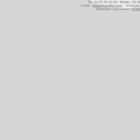
Tel : 02 97 55 83 69 - Mobile : 06 
e-mail :
photo@vapillon.com
S'inscrire 
Réalisation Cyberouest -
InTer