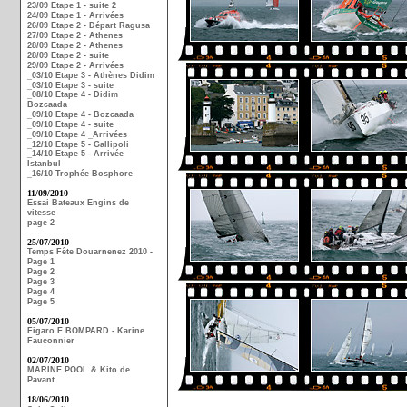
23/09 Etape 1 - suite 2
24/09 Etape 1 - Arrivées
26/09 Etape 2 - Départ Ragusa
27/09 Etape 2 - Athenes
28/09 Etape 2 - Athenes
28/09 Etape 2 - suite
29/09 Etape 2 - Arrivées
_03/10 Etape 3 - Athènes Didim
_03/10 Etape 3 - suite
_08/10 Etape 4 - Didim
Bozcaada
_09/10 Etape 4 - Bozcaada
_09/10 Etape 4 - suite
_09/10 Etape 4 _Arrivées
_12/10 Etape 5 - Gallipoli
_14/10 Etape 5 - Arrivée
Istanbul
_16/10 Trophée Bosphore
11/09/2010
Essai Bateaux Engins de
vitesse
page 2
25/07/2010
Temps Fête Douarnenez 2010 -
Page 1
Page 2
Page 3
Page 4
Page 5
05/07/2010
Figaro E.BOMPARD - Karine
Fauconnier
02/07/2010
MARINE POOL & Kito de
Pavant
18/06/2010