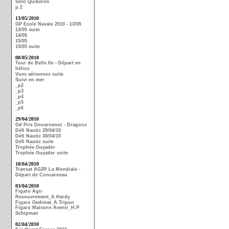
Solo Quiberon
p.2
13/05/2010
GP Ecole Navale 2010 - 13/05
13/05 suite
14/05
15/05
15/05 suite
08/05/2010
Tour de Belle Ile - Départ en
hélico
Vues aériennes suite
Suivi en mer
_p2
_p3
_p4
_p5
_p6
29/04/2010
Gd Prix Douarnenez - Dragons
Défi Nautic 29/04/10
Défi Nautic 30/04/10
Défi Nautic suite
Trophée Guyader
Trophée Guyader suite
18/04/2010
Transat AG2R La Mondiale -
Départ de Concarneau
03/04/2010
Figaro Agir
Recouvrement_A.Hardy
Figaro Gedimat_A.Tripon
Figaro Maisons Avenir_H.P
Schipman
02/04/2010