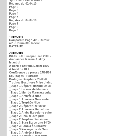
Spi Ouest France 2010 -
Régates du 02/04/10
Page 2
Page 3
Page 4
Page 5
Régates du 04/04/10
Page 7
Page 8
Page 9
10/02/2010
Comparatif Pogo 40' - Dufour
40' - Opium 39 - Revue
BATEAUX
29/08/2009
ISTANBUL Europa Race 2009 -
Ambiances Marina Atakoy
Istanbul
A bord d'Estrella Damm 1876
A bord de BEL
Conférence de presse 27/08/09
Equipages - Portraits
Prologue Bosphore 28/08/09
Trophee Bosphore Prize giving
_Etape 1 Départ Istanbul 29/08
_Etape 1 En mer de Marmara
_Etape 1 Mer de Marmara suite
_Etape 1 Arrivée à Nice
_Etape 1 Arrivée à Nice suite
_Etape 1 Trophée Nice
_Etape 2 Départ Nice 08/09
_Etape 2 Arrivée à Barcelone
_Etape 2 Arriv. Barcelone suite
_Etape 2 Remise des prix
_Etape 2 Trophée Barcelone
_Etape 3 Start Barcelone 14/09
_Etape 3 Foncia à Gibraltar
_Etape 3 Passage Ile de Sein
_Etape 3 Arrivée à Brest