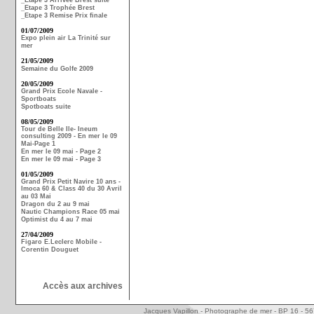
_Etape 3 Arrivée Brest suite
_Etape 3 Trophée Brest
_Etape 3 Remise Prix finale
01/07/2009
Expo plein air La Trinité sur
mer
21/05/2009
Semaine du Golfe 2009
20/05/2009
Grand Prix Ecole Navale -
Sportboats
Spotboats suite
08/05/2009
Tour de Belle Ile- Ineum
consulting 2009 - En mer le 09
Mai-Page 1
En mer le 09 mai - Page 2
En mer le 09 mai - Page 3
01/05/2009
Grand Prix Petit Navire 10 ans -
Imoca 60 & Class 40 du 30 Avril
au 03 Mai
Dragon du 2 au 9 mai
Nautic Champions Race 05 mai
Optimist du 4 au 7 mai
27/04/2009
Figaro E.Leclerc Mobile -
Corentin Douguet
Accès aux archives
Jacques Vapillon - Photographe de mer - BP 16 - 5