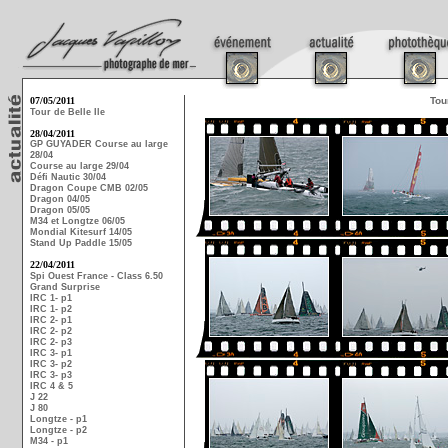
07/05/2011
Tou
Tour de Belle Ile
28/04/2011
GP GUYADER Course au large
28/04
Course au large 29/04
Défi Nautic 30/04
Dragon Coupe CMB 02/05
Dragon 04/05
Dragon 05/05
M34 et Longtze 06/05
Mondial Kitesurf 14/05
Stand Up Paddle 15/05
22/04/2011
Spi Ouest France - Class 6.50
Grand Surprise
IRC 1- p1
IRC 1- p2
IRC 2- p1
IRC 2- p2
IRC 2- p3
IRC 3- p1
IRC 3- p2
IRC 3- p3
IRC 4 & 5
J 22
J 80
Longtze - p1
Longtze - p2
M34 - p1