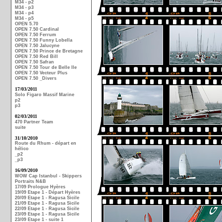
M34 - p2
M34 - p3
M34 - p4
M34 - p5
OPEN 5.70
OPEN 7.50 Cardinal
OPEN 7.50 Ferrum
OPEN 7.50 Funny Lobella
OPEN 7.50 Jalucyne
OPEN 7.50 Prince de Bretagne
OPEN 7.50 Red Bill
OPEN 7.50 Safran
OPEN 7.50 Tour de Belle Ile
OPEN 7.50 Vecteur Plus
OPEN 7.50 _Divers
17/03/2011
Solo Figaro Massif Marine
p2
p3
02/03/2011
470 Partner Team
suite
31/10/2010
Route du Rhum - départ en
hélico
_p2
_p3
16/09/2010
WOW Cap Istanbul - Skippers
Portraits N&B
17/09 Prologue Hyères
19/09 Etape 1 - Départ Hyères
20/09 Etape 1 - Ragusa Sicile
21/09 Etape 1 - Ragusa Sicile
22/09 Etape 1 - Ragusa Sicile
23/09 Etape 1 - Ragusa Sicile
23/09 Etape 1 - suite 1