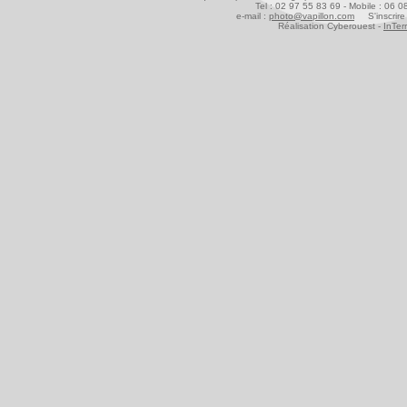
Tel : 02 97 55 83 69 - Mobile : 06 
e-mail :
photo@vapillon.com
S'inscrire 
Réalisation Cyberouest -
InTer