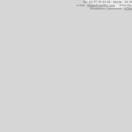
Tel : 02 97 55 83 69 - Mobile : 06 
e-mail :
photo@vapillon.com
S'inscrire 
Réalisation Cyberouest -
InTer