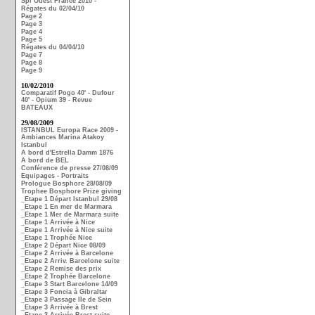
Spi Ouest France 2010 -
Régates du 02/04/10
Page 2
Page 3
Page 4
Page 5
Régates du 04/04/10
Page 7
Page 8
Page 9
10/02/2010
Comparatif Pogo 40' - Dufour
40' - Opium 39 - Revue
BATEAUX
29/08/2009
ISTANBUL Europa Race 2009 -
Ambiances Marina Atakoy
Istanbul
A bord d'Estrella Damm 1876
A bord de BEL
Conférence de presse 27/08/09
Equipages - Portraits
Prologue Bosphore 28/08/09
Trophee Bosphore Prize giving
_Etape 1 Départ Istanbul 29/08
_Etape 1 En mer de Marmara
_Etape 1 Mer de Marmara suite
_Etape 1 Arrivée à Nice
_Etape 1 Arrivée à Nice suite
_Etape 1 Trophée Nice
_Etape 2 Départ Nice 08/09
_Etape 2 Arrivée à Barcelone
_Etape 2 Arriv. Barcelone suite
_Etape 2 Remise des prix
_Etape 2 Trophée Barcelone
_Etape 3 Start Barcelone 14/09
_Etape 3 Foncia à Gibraltar
_Etape 3 Passage Ile de Sein
_Etape 3 Arrivée à Brest