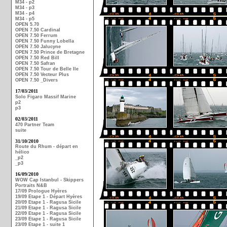
M34 - p2
M34 - p3
M34 - p4
M34 - p5
OPEN 5.70
OPEN 7.50 Cardinal
OPEN 7.50 Ferrum
OPEN 7.50 Funny Lobella
OPEN 7.50 Jalucyne
OPEN 7.50 Prince de Bretagne
OPEN 7.50 Red Bill
OPEN 7.50 Safran
OPEN 7.50 Tour de Belle Ile
OPEN 7.50 Vecteur Plus
OPEN 7.50 _Divers
17/03/2011
Solo Figaro Massif Marine
p2
p3
02/03/2011
470 Partner Team
suite
31/10/2010
Route du Rhum - départ en
hélico
_p2
_p3
16/09/2010
WOW Cap Istanbul - Skippers
Portraits N&B
17/09 Prologue Hyères
19/09 Etape 1 - Départ Hyères
20/09 Etape 1 - Ragusa Sicile
21/09 Etape 1 - Ragusa Sicile
22/09 Etape 1 - Ragusa Sicile
23/09 Etape 1 - Ragusa Sicile
23/09 Etape 1 - suite 1