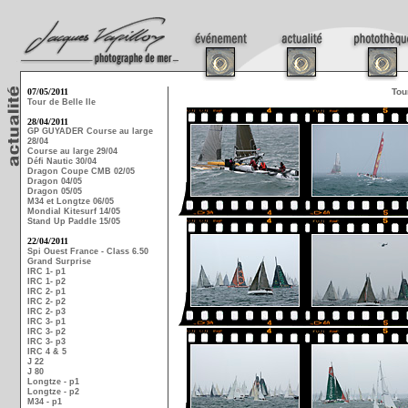
07/05/2011
Tou
Tour de Belle Ile
28/04/2011
GP GUYADER Course au large
28/04
Course au large 29/04
Défi Nautic 30/04
Dragon Coupe CMB 02/05
Dragon 04/05
Dragon 05/05
M34 et Longtze 06/05
Mondial Kitesurf 14/05
Stand Up Paddle 15/05
22/04/2011
Spi Ouest France - Class 6.50
Grand Surprise
IRC 1- p1
IRC 1- p2
IRC 2- p1
IRC 2- p2
IRC 2- p3
IRC 3- p1
IRC 3- p2
IRC 3- p3
IRC 4 & 5
J 22
J 80
Longtze - p1
Longtze - p2
M34 - p1