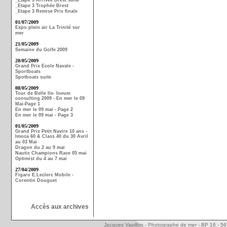
_Etape 3 Arrivée Brest suite
_Etape 3 Trophée Brest
_Etape 3 Remise Prix finale
01/07/2009
Expo plein air La Trinité sur
mer
21/05/2009
Semaine du Golfe 2009
20/05/2009
Grand Prix Ecole Navale -
Sportboats
Spotboats suite
08/05/2009
Tour de Belle Ile- Ineum
consulting 2009 - En mer le 09
Mai-Page 1
En mer le 09 mai - Page 2
En mer le 09 mai - Page 3
01/05/2009
Grand Prix Petit Navire 10 ans -
Imoca 60 & Class 40 du 30 Avril
au 03 Mai
Dragon du 2 au 9 mai
Nautic Champions Race 05 mai
Optimist du 4 au 7 mai
27/04/2009
Figaro E.Leclerc Mobile -
Corentin Douguet
Accès aux archives
Jacques Vapillon - Photographe de mer - BP 16 - 5