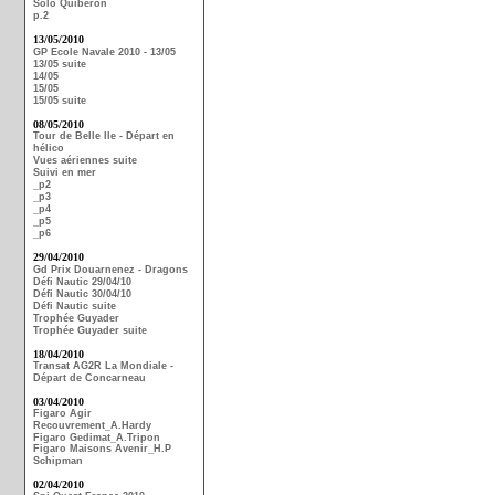
Solo Quiberon
p.2
13/05/2010
GP Ecole Navale 2010 - 13/05
13/05 suite
14/05
15/05
15/05 suite
08/05/2010
Tour de Belle Ile - Départ en
hélico
Vues aériennes suite
Suivi en mer
_p2
_p3
_p4
_p5
_p6
29/04/2010
Gd Prix Douarnenez - Dragons
Défi Nautic 29/04/10
Défi Nautic 30/04/10
Défi Nautic suite
Trophée Guyader
Trophée Guyader suite
18/04/2010
Transat AG2R La Mondiale -
Départ de Concarneau
03/04/2010
Figaro Agir
Recouvrement_A.Hardy
Figaro Gedimat_A.Tripon
Figaro Maisons Avenir_H.P
Schipman
02/04/2010