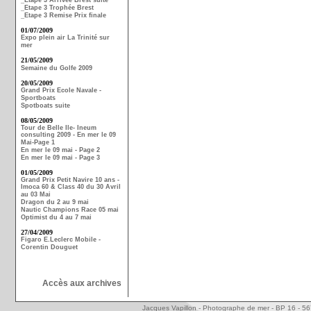
_Etape 3 Arrivée Brest suite
_Etape 3 Trophée Brest
_Etape 3 Remise Prix finale
01/07/2009
Expo plein air La Trinité sur
mer
21/05/2009
Semaine du Golfe 2009
20/05/2009
Grand Prix Ecole Navale -
Sportboats
Spotboats suite
08/05/2009
Tour de Belle Ile- Ineum
consulting 2009 - En mer le 09
Mai-Page 1
En mer le 09 mai - Page 2
En mer le 09 mai - Page 3
01/05/2009
Grand Prix Petit Navire 10 ans -
Imoca 60 & Class 40 du 30 Avril
au 03 Mai
Dragon du 2 au 9 mai
Nautic Champions Race 05 mai
Optimist du 4 au 7 mai
27/04/2009
Figaro E.Leclerc Mobile -
Corentin Douguet
Accès aux archives
Jacques Vapillon - Photographe de mer - BP 16 - 5