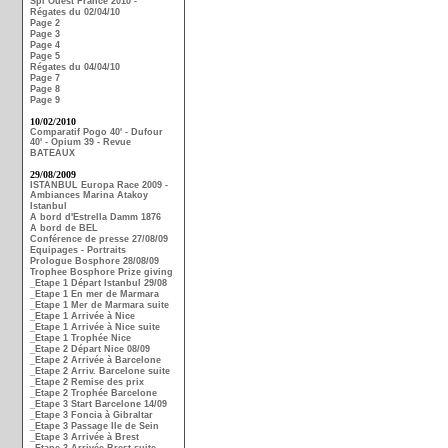
Spi Ouest France 2010 -
Régates du 02/04/10
Page 2
Page 3
Page 4
Page 5
Régates du 04/04/10
Page 7
Page 8
Page 9
10/02/2010
Comparatif Pogo 40' - Dufour
40' - Opium 39 - Revue
BATEAUX
29/08/2009
ISTANBUL Europa Race 2009 -
Ambiances Marina Atakoy
Istanbul
A bord d'Estrella Damm 1876
A bord de BEL
Conférence de presse 27/08/09
Equipages - Portraits
Prologue Bosphore 28/08/09
Trophee Bosphore Prize giving
_Etape 1 Départ Istanbul 29/08
_Etape 1 En mer de Marmara
_Etape 1 Mer de Marmara suite
_Etape 1 Arrivée à Nice
_Etape 1 Arrivée à Nice suite
_Etape 1 Trophée Nice
_Etape 2 Départ Nice 08/09
_Etape 2 Arrivée à Barcelone
_Etape 2 Arriv. Barcelone suite
_Etape 2 Remise des prix
_Etape 2 Trophée Barcelone
_Etape 3 Start Barcelone 14/09
_Etape 3 Foncia à Gibraltar
_Etape 3 Passage Ile de Sein
_Etape 3 Arrivée à Brest