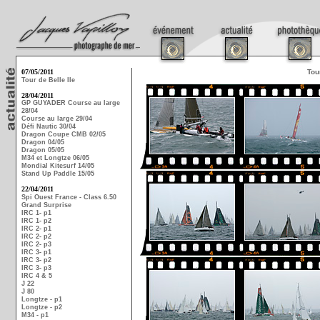
07/05/2011
Tou
Tour de Belle Ile
28/04/2011
GP GUYADER Course au large
28/04
Course au large 29/04
Défi Nautic 30/04
Dragon Coupe CMB 02/05
Dragon 04/05
Dragon 05/05
M34 et Longtze 06/05
Mondial Kitesurf 14/05
Stand Up Paddle 15/05
22/04/2011
Spi Ouest France - Class 6.50
Grand Surprise
IRC 1- p1
IRC 1- p2
IRC 2- p1
IRC 2- p2
IRC 2- p3
IRC 3- p1
IRC 3- p2
IRC 3- p3
IRC 4 & 5
J 22
J 80
Longtze - p1
Longtze - p2
M34 - p1