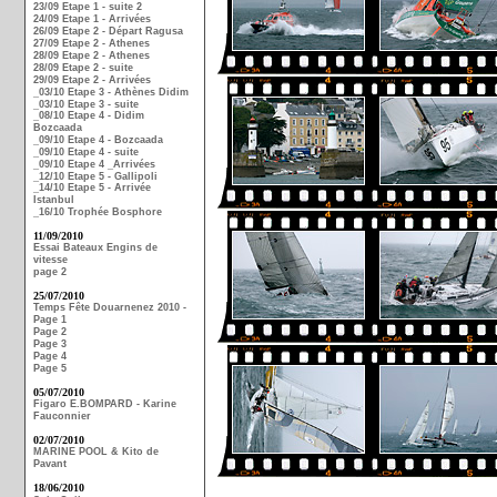
23/09 Etape 1 - suite 2
24/09 Etape 1 - Arrivées
26/09 Etape 2 - Départ Ragusa
27/09 Etape 2 - Athenes
28/09 Etape 2 - Athenes
28/09 Etape 2 - suite
29/09 Etape 2 - Arrivées
_03/10 Etape 3 - Athènes Didim
_03/10 Etape 3 - suite
_08/10 Etape 4 - Didim
Bozcaada
_09/10 Etape 4 - Bozcaada
_09/10 Etape 4 - suite
_09/10 Etape 4 _Arrivées
_12/10 Etape 5 - Gallipoli
_14/10 Etape 5 - Arrivée
Istanbul
_16/10 Trophée Bosphore
11/09/2010
Essai Bateaux Engins de
vitesse
page 2
25/07/2010
Temps Fête Douarnenez 2010 -
Page 1
Page 2
Page 3
Page 4
Page 5
05/07/2010
Figaro E.BOMPARD - Karine
Fauconnier
02/07/2010
MARINE POOL & Kito de
Pavant
18/06/2010