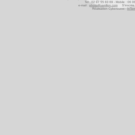
Tel : 02 97 55 83 69 - Mobile : 06 
e-mail :
photo@vapillon.com
S'inscrire 
Réalisation Cyberouest -
InTer