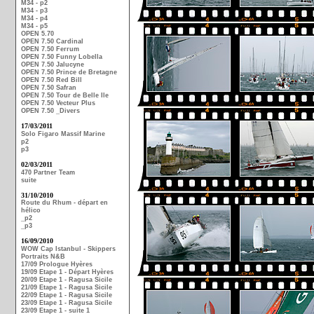
M34 - p2
M34 - p3
M34 - p4
M34 - p5
OPEN 5.70
OPEN 7.50 Cardinal
OPEN 7.50 Ferrum
OPEN 7.50 Funny Lobella
OPEN 7.50 Jalucyne
OPEN 7.50 Prince de Bretagne
OPEN 7.50 Red Bill
OPEN 7.50 Safran
OPEN 7.50 Tour de Belle Ile
OPEN 7.50 Vecteur Plus
OPEN 7.50 _Divers
17/03/2011
Solo Figaro Massif Marine
p2
p3
02/03/2011
470 Partner Team
suite
31/10/2010
Route du Rhum - départ en
hélico
_p2
_p3
16/09/2010
WOW Cap Istanbul - Skippers
Portraits N&B
17/09 Prologue Hyères
19/09 Etape 1 - Départ Hyères
20/09 Etape 1 - Ragusa Sicile
21/09 Etape 1 - Ragusa Sicile
22/09 Etape 1 - Ragusa Sicile
23/09 Etape 1 - Ragusa Sicile
23/09 Etape 1 - suite 1