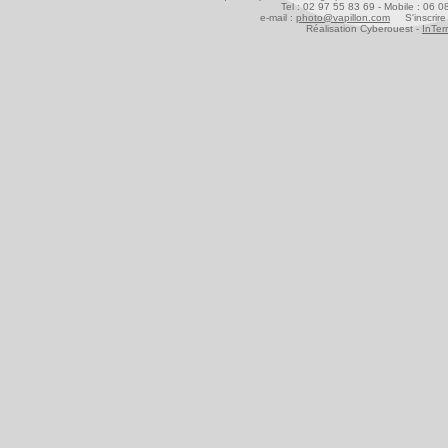
Tel : 02 97 55 83 69 - Mobile : 06 
e-mail :
photo@vapillon.com
S'inscrire 
Réalisation Cyberouest -
InTer