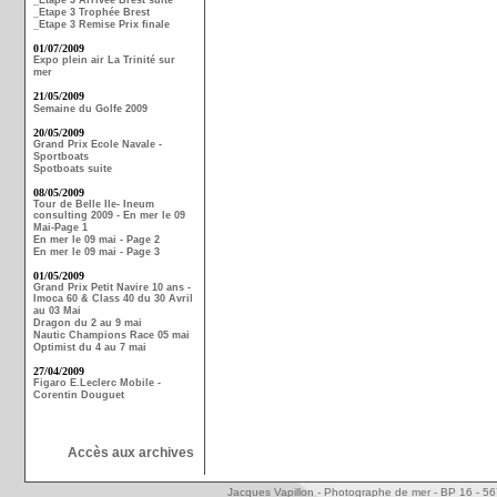
_Etape 3 Arrivée Brest suite
_Etape 3 Trophée Brest
_Etape 3 Remise Prix finale
01/07/2009
Expo plein air La Trinité sur
mer
21/05/2009
Semaine du Golfe 2009
20/05/2009
Grand Prix Ecole Navale -
Sportboats
Spotboats suite
08/05/2009
Tour de Belle Ile- Ineum
consulting 2009 - En mer le 09
Mai-Page 1
En mer le 09 mai - Page 2
En mer le 09 mai - Page 3
01/05/2009
Grand Prix Petit Navire 10 ans -
Imoca 60 & Class 40 du 30 Avril
au 03 Mai
Dragon du 2 au 9 mai
Nautic Champions Race 05 mai
Optimist du 4 au 7 mai
27/04/2009
Figaro E.Leclerc Mobile -
Corentin Douguet
Accès aux archives
Jacques Vapillon - Photographe de mer - BP 16 - 5