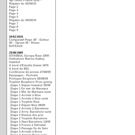
Spi Ouest France 2010 -
Régates du 02/04/10
Page 2
Page 3
Page 4
Page 5
Régates du 04/04/10
Page 7
Page 8
Page 9
10/02/2010
Comparatif Pogo 40' - Dufour
40' - Opium 39 - Revue
BATEAUX
29/08/2009
ISTANBUL Europa Race 2009 -
Ambiances Marina Atakoy
Istanbul
A bord d'Estrella Damm 1876
A bord de BEL
Conférence de presse 27/08/09
Equipages - Portraits
Prologue Bosphore 28/08/09
Trophee Bosphore Prize giving
_Etape 1 Départ Istanbul 29/08
_Etape 1 En mer de Marmara
_Etape 1 Mer de Marmara suite
_Etape 1 Arrivée à Nice
_Etape 1 Arrivée à Nice suite
_Etape 1 Trophée Nice
_Etape 2 Départ Nice 08/09
_Etape 2 Arrivée à Barcelone
_Etape 2 Arriv. Barcelone suite
_Etape 2 Remise des prix
_Etape 2 Trophée Barcelone
_Etape 3 Start Barcelone 14/09
_Etape 3 Foncia à Gibraltar
_Etape 3 Passage Ile de Sein
_Etape 3 Arrivée à Brest