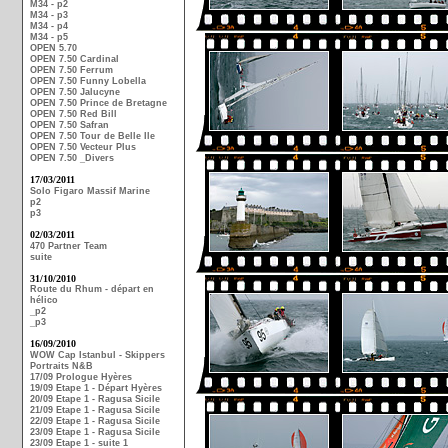
M34 - p2
M34 - p3
M34 - p4
M34 - p5
OPEN 5.70
OPEN 7.50 Cardinal
OPEN 7.50 Ferrum
OPEN 7.50 Funny Lobella
OPEN 7.50 Jalucyne
OPEN 7.50 Prince de Bretagne
OPEN 7.50 Red Bill
OPEN 7.50 Safran
OPEN 7.50 Tour de Belle Ile
OPEN 7.50 Vecteur Plus
OPEN 7.50 _Divers
17/03/2011
Solo Figaro Massif Marine
p2
p3
02/03/2011
470 Partner Team
suite
31/10/2010
Route du Rhum - départ en
hélico
_p2
_p3
16/09/2010
WOW Cap Istanbul - Skippers
Portraits N&B
17/09 Prologue Hyères
19/09 Etape 1 - Départ Hyères
20/09 Etape 1 - Ragusa Sicile
21/09 Etape 1 - Ragusa Sicile
22/09 Etape 1 - Ragusa Sicile
23/09 Etape 1 - Ragusa Sicile
23/09 Etape 1 - suite 1