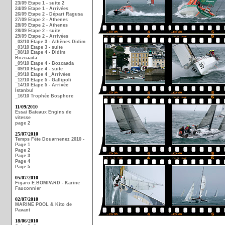
23/09 Etape 1 - suite 2
24/09 Etape 1 - Arrivées
26/09 Etape 2 - Départ Ragusa
27/09 Etape 2 - Athenes
28/09 Etape 2 - Athenes
28/09 Etape 2 - suite
29/09 Etape 2 - Arrivées
_03/10 Etape 3 - Athènes Didim
_03/10 Etape 3 - suite
_08/10 Etape 4 - Didim
Bozcaada
_09/10 Etape 4 - Bozcaada
_09/10 Etape 4 - suite
_09/10 Etape 4 _Arrivées
_12/10 Etape 5 - Gallipoli
_14/10 Etape 5 - Arrivée
Istanbul
_16/10 Trophée Bosphore
11/09/2010
Essai Bateaux Engins de
vitesse
page 2
25/07/2010
Temps Fête Douarnenez 2010 -
Page 1
Page 2
Page 3
Page 4
Page 5
05/07/2010
Figaro E.BOMPARD - Karine
Fauconnier
02/07/2010
MARINE POOL & Kito de
Pavant
18/06/2010