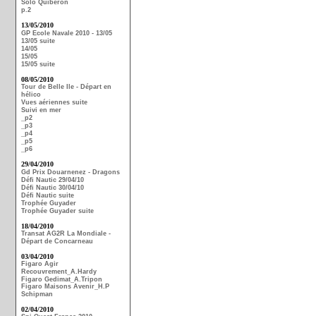
Solo Quiberon
p.2
13/05/2010
GP Ecole Navale 2010 - 13/05
13/05 suite
14/05
15/05
15/05 suite
08/05/2010
Tour de Belle Ile - Départ en
hélico
Vues aériennes suite
Suivi en mer
_p2
_p3
_p4
_p5
_p6
29/04/2010
Gd Prix Douarnenez - Dragons
Défi Nautic 29/04/10
Défi Nautic 30/04/10
Défi Nautic suite
Trophée Guyader
Trophée Guyader suite
18/04/2010
Transat AG2R La Mondiale -
Départ de Concarneau
03/04/2010
Figaro Agir
Recouvrement_A.Hardy
Figaro Gedimat_A.Tripon
Figaro Maisons Avenir_H.P
Schipman
02/04/2010