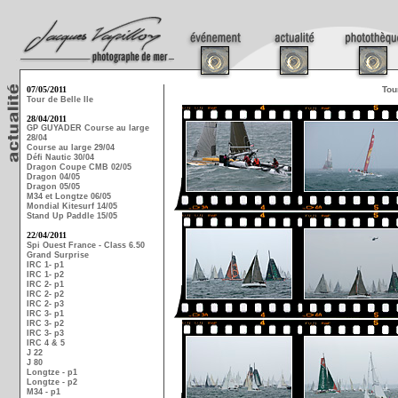
07/05/2011
Tou
Tour de Belle Ile
28/04/2011
GP GUYADER Course au large
28/04
Course au large 29/04
Défi Nautic 30/04
Dragon Coupe CMB 02/05
Dragon 04/05
Dragon 05/05
M34 et Longtze 06/05
Mondial Kitesurf 14/05
Stand Up Paddle 15/05
22/04/2011
Spi Ouest France - Class 6.50
Grand Surprise
IRC 1- p1
IRC 1- p2
IRC 2- p1
IRC 2- p2
IRC 2- p3
IRC 3- p1
IRC 3- p2
IRC 3- p3
IRC 4 & 5
J 22
J 80
Longtze - p1
Longtze - p2
M34 - p1