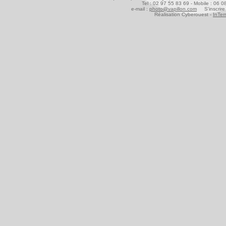
Tel : 02 97 55 83 69 - Mobile : 06 
e-mail :
photo@vapillon.com
S'inscrire 
Réalisation Cyberouest -
InTer