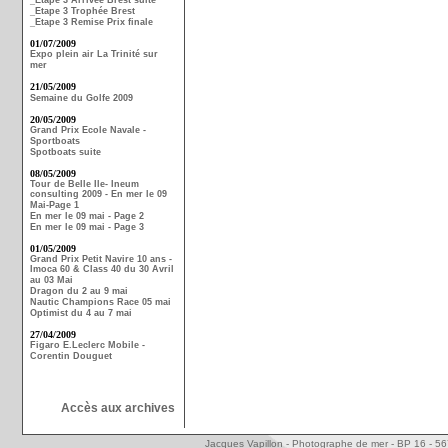
_Etape 3 Arrivée Brest suite
_Etape 3 Trophée Brest
_Etape 3 Remise Prix finale
01/07/2009
Expo plein air La Trinité sur
mer
21/05/2009
Semaine du Golfe 2009
20/05/2009
Grand Prix Ecole Navale -
Sportboats
Spotboats suite
08/05/2009
Tour de Belle Ile- Ineum
consulting 2009 - En mer le 09
Mai-Page 1
En mer le 09 mai - Page 2
En mer le 09 mai - Page 3
01/05/2009
Grand Prix Petit Navire 10 ans -
Imoca 60 & Class 40 du 30 Avril
au 03 Mai
Dragon du 2 au 9 mai
Nautic Champions Race 05 mai
Optimist du 4 au 7 mai
27/04/2009
Figaro E.Leclerc Mobile -
Corentin Douguet
Accès aux archives
Jacques Vapillon - Photographe de mer - BP 16 - 5