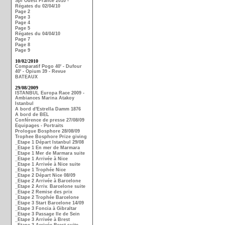
Spi Ouest France 2010 -
Régates du 02/04/10
Page 2
Page 3
Page 4
Page 5
Régates du 04/04/10
Page 7
Page 8
Page 9
10/02/2010
Comparatif Pogo 40' - Dufour
40' - Opium 39 - Revue
BATEAUX
29/08/2009
ISTANBUL Europa Race 2009 -
Ambiances Marina Atakoy
Istanbul
A bord d'Estrella Damm 1876
A bord de BEL
Conférence de presse 27/08/09
Equipages - Portraits
Prologue Bosphore 28/08/09
Trophee Bosphore Prize giving
_Etape 1 Départ Istanbul 29/08
_Etape 1 En mer de Marmara
_Etape 1 Mer de Marmara suite
_Etape 1 Arrivée à Nice
_Etape 1 Arrivée à Nice suite
_Etape 1 Trophée Nice
_Etape 2 Départ Nice 08/09
_Etape 2 Arrivée à Barcelone
_Etape 2 Arriv. Barcelone suite
_Etape 2 Remise des prix
_Etape 2 Trophée Barcelone
_Etape 3 Start Barcelone 14/09
_Etape 3 Foncia à Gibraltar
_Etape 3 Passage Ile de Sein
_Etape 3 Arrivée à Brest