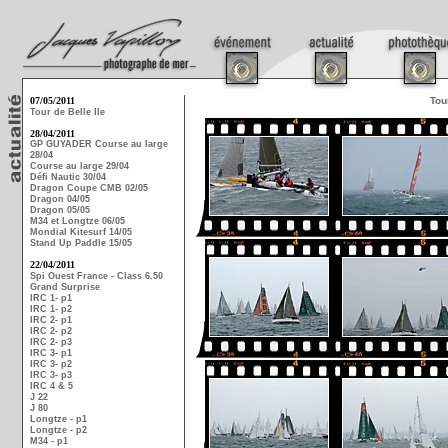
07/05/2011
Tou
Tour de Belle Ile
28/04/2011
GP GUYADER Course au large
28/04
Course au large 29/04
Défi Nautic 30/04
Dragon Coupe CMB 02/05
Dragon 04/05
Dragon 05/05
M34 et Longtze 06/05
Mondial Kitesurf 14/05
Stand Up Paddle 15/05
22/04/2011
Spi Ouest France - Class 6.50
Grand Surprise
IRC 1- p1
IRC 1- p2
IRC 2- p1
IRC 2- p2
IRC 2- p3
IRC 3- p1
IRC 3- p2
IRC 3- p3
IRC 4 & 5
J 22
J 80
Longtze - p1
Longtze - p2
M34 - p1