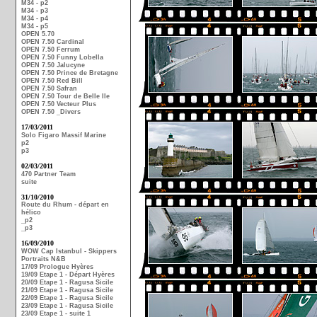
M34 - p2
M34 - p3
M34 - p4
M34 - p5
OPEN 5.70
OPEN 7.50 Cardinal
OPEN 7.50 Ferrum
OPEN 7.50 Funny Lobella
OPEN 7.50 Jalucyne
OPEN 7.50 Prince de Bretagne
OPEN 7.50 Red Bill
OPEN 7.50 Safran
OPEN 7.50 Tour de Belle Ile
OPEN 7.50 Vecteur Plus
OPEN 7.50 _Divers
17/03/2011
Solo Figaro Massif Marine
p2
p3
02/03/2011
470 Partner Team
suite
31/10/2010
Route du Rhum - départ en
hélico
_p2
_p3
16/09/2010
WOW Cap Istanbul - Skippers
Portraits N&B
17/09 Prologue Hyères
19/09 Etape 1 - Départ Hyères
20/09 Etape 1 - Ragusa Sicile
21/09 Etape 1 - Ragusa Sicile
22/09 Etape 1 - Ragusa Sicile
23/09 Etape 1 - Ragusa Sicile
23/09 Etape 1 - suite 1