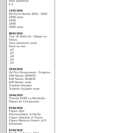
Solo Quiberon
p.2
13/05/2010
GP Ecole Navale 2010 - 13/05
13/05 suite
14/05
15/05
15/05 suite
08/05/2010
Tour de Belle Ile - Départ en
hélico
Vues aériennes suite
Suivi en mer
_p2
_p3
_p4
_p5
_p6
29/04/2010
Gd Prix Douarnenez - Dragons
Défi Nautic 29/04/10
Défi Nautic 30/04/10
Défi Nautic suite
Trophée Guyader
Trophée Guyader suite
18/04/2010
Transat AG2R La Mondiale -
Départ de Concarneau
03/04/2010
Figaro Agir
Recouvrement_A.Hardy
Figaro Gedimat_A.Tripon
Figaro Maisons Avenir_H.P
Schipman
02/04/2010