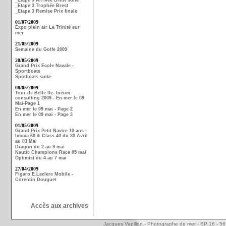
_Etape 3 Arrivée Brest suite
_Etape 3 Trophée Brest
_Etape 3 Remise Prix finale
01/07/2009
Expo plein air La Trinité sur
mer
21/05/2009
Semaine du Golfe 2009
20/05/2009
Grand Prix Ecole Navale -
Sportboats
Spotboats suite
08/05/2009
Tour de Belle Ile- Ineum
consulting 2009 - En mer le 09
Mai-Page 1
En mer le 09 mai - Page 2
En mer le 09 mai - Page 3
01/05/2009
Grand Prix Petit Navire 10 ans -
Imoca 60 & Class 40 du 30 Avril
au 03 Mai
Dragon du 2 au 9 mai
Nautic Champions Race 05 mai
Optimist du 4 au 7 mai
27/04/2009
Figaro E.Leclerc Mobile -
Corentin Douguet
Accès aux archives
Jacques Vapillon - Photographe de mer - BP 16 - 5