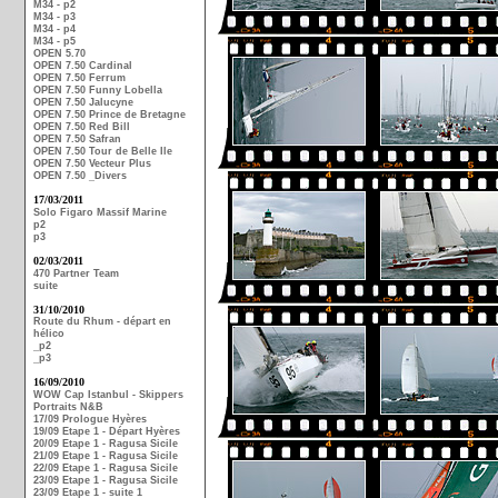
M34 - p2
M34 - p3
M34 - p4
M34 - p5
OPEN 5.70
OPEN 7.50 Cardinal
OPEN 7.50 Ferrum
OPEN 7.50 Funny Lobella
OPEN 7.50 Jalucyne
OPEN 7.50 Prince de Bretagne
OPEN 7.50 Red Bill
OPEN 7.50 Safran
OPEN 7.50 Tour de Belle Ile
OPEN 7.50 Vecteur Plus
OPEN 7.50 _Divers
17/03/2011
Solo Figaro Massif Marine
p2
p3
02/03/2011
470 Partner Team
suite
31/10/2010
Route du Rhum - départ en
hélico
_p2
_p3
16/09/2010
WOW Cap Istanbul - Skippers
Portraits N&B
17/09 Prologue Hyères
19/09 Etape 1 - Départ Hyères
20/09 Etape 1 - Ragusa Sicile
21/09 Etape 1 - Ragusa Sicile
22/09 Etape 1 - Ragusa Sicile
23/09 Etape 1 - Ragusa Sicile
23/09 Etape 1 - suite 1