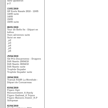
Solo Quiberon
p.2
13/05/2010
GP Ecole Navale 2010 - 13/05
13/05 suite
14/05
15/05
15/05 suite
08/05/2010
Tour de Belle Ile - Départ en
hélico
Vues aériennes suite
Suivi en mer
_p2
_p3
_p4
_p5
_p6
29/04/2010
Gd Prix Douarnenez - Dragons
Défi Nautic 29/04/10
Défi Nautic 30/04/10
Défi Nautic suite
Trophée Guyader
Trophée Guyader suite
18/04/2010
Transat AG2R La Mondiale -
Départ de Concarneau
03/04/2010
Figaro Agir
Recouvrement_A.Hardy
Figaro Gedimat_A.Tripon
Figaro Maisons Avenir_H.P
Schipman
02/04/2010