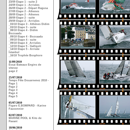
23/09 Etape 1 - suite 2
24/09 Etape 1 - Arrivées
26/09 Etape 2 - Départ Ragusa
27/09 Etape 2 - Athenes
28/09 Etape 2 - Athenes
28/09 Etape 2 - suite
29/09 Etape 2 - Arrivées
_03/10 Etape 3 - Athènes Didim
_03/10 Etape 3 - suite
_08/10 Etape 4 - Didim
Bozcaada
_09/10 Etape 4 - Bozcaada
_09/10 Etape 4 - suite
_09/10 Etape 4 _Arrivées
_12/10 Etape 5 - Gallipoli
_14/10 Etape 5 - Arrivée
Istanbul
_16/10 Trophée Bosphore
11/09/2010
Essai Bateaux Engins de
vitesse
page 2
25/07/2010
Temps Fête Douarnenez 2010 -
Page 1
Page 2
Page 3
Page 4
Page 5
05/07/2010
Figaro E.BOMPARD - Karine
Fauconnier
02/07/2010
MARINE POOL & Kito de
Pavant
18/06/2010