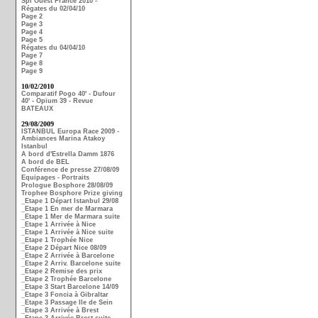
Spi Ouest France 2010 -
Régates du 02/04/10
Page 2
Page 3
Page 4
Page 5
Régates du 04/04/10
Page 7
Page 8
Page 9
10/02/2010
Comparatif Pogo 40' - Dufour
40' - Opium 39 - Revue
BATEAUX
29/08/2009
ISTANBUL Europa Race 2009 -
Ambiances Marina Atakoy
Istanbul
A bord d'Estrella Damm 1876
A bord de BEL
Conférence de presse 27/08/09
Equipages - Portraits
Prologue Bosphore 28/08/09
Trophee Bosphore Prize giving
_Etape 1 Départ Istanbul 29/08
_Etape 1 En mer de Marmara
_Etape 1 Mer de Marmara suite
_Etape 1 Arrivée à Nice
_Etape 1 Arrivée à Nice suite
_Etape 1 Trophée Nice
_Etape 2 Départ Nice 08/09
_Etape 2 Arrivée à Barcelone
_Etape 2 Arriv. Barcelone suite
_Etape 2 Remise des prix
_Etape 2 Trophée Barcelone
_Etape 3 Start Barcelone 14/09
_Etape 3 Foncia à Gibraltar
_Etape 3 Passage Ile de Sein
_Etape 3 Arrivée à Brest