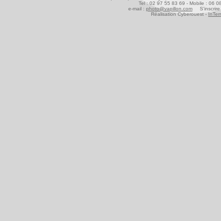
Tel : 02 97 55 83 69 - Mobile : 06 
e-mail :
photo@vapillon.com
S'inscrire 
Réalisation Cyberouest -
InTer