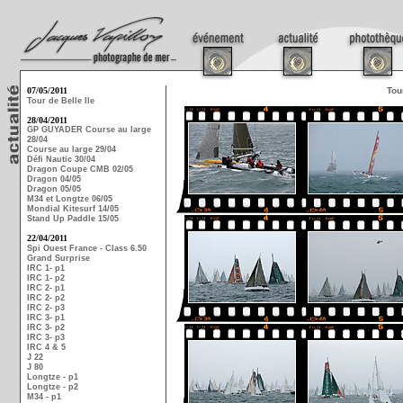
07/05/2011
Tou
Tour de Belle Ile
28/04/2011
GP GUYADER Course au large
28/04
Course au large 29/04
Défi Nautic 30/04
Dragon Coupe CMB 02/05
Dragon 04/05
Dragon 05/05
M34 et Longtze 06/05
Mondial Kitesurf 14/05
Stand Up Paddle 15/05
22/04/2011
Spi Ouest France - Class 6.50
Grand Surprise
IRC 1- p1
IRC 1- p2
IRC 2- p1
IRC 2- p2
IRC 2- p3
IRC 3- p1
IRC 3- p2
IRC 3- p3
IRC 4 & 5
J 22
J 80
Longtze - p1
Longtze - p2
M34 - p1