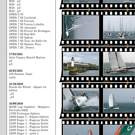
M34 - p2
M34 - p3
M34 - p4
M34 - p5
OPEN 5.70
OPEN 7.50 Cardinal
OPEN 7.50 Ferrum
OPEN 7.50 Funny Lobella
OPEN 7.50 Jalucyne
OPEN 7.50 Prince de Bretagne
OPEN 7.50 Red Bill
OPEN 7.50 Safran
OPEN 7.50 Tour de Belle Ile
OPEN 7.50 Vecteur Plus
OPEN 7.50 _Divers
17/03/2011
Solo Figaro Massif Marine
p2
p3
02/03/2011
470 Partner Team
suite
31/10/2010
Route du Rhum - départ en
hélico
_p2
_p3
16/09/2010
WOW Cap Istanbul - Skippers
Portraits N&B
17/09 Prologue Hyères
19/09 Etape 1 - Départ Hyères
20/09 Etape 1 - Ragusa Sicile
21/09 Etape 1 - Ragusa Sicile
22/09 Etape 1 - Ragusa Sicile
23/09 Etape 1 - Ragusa Sicile
23/09 Etape 1 - suite 1