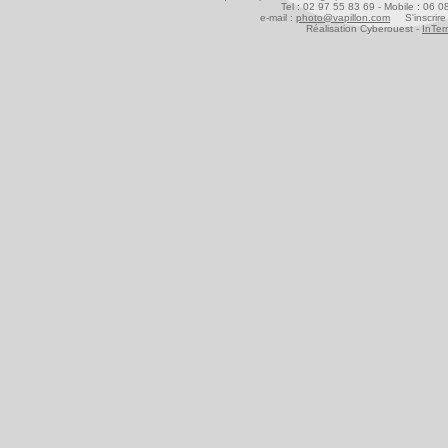
Tel : 02 97 55 83 69 - Mobile : 06 
e-mail :
photo@vapillon.com
S'inscrire 
Réalisation Cyberouest -
InTer