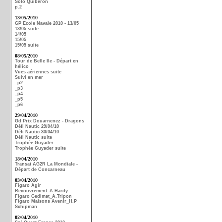
Solo Quiberon
p.2
13/05/2010
GP Ecole Navale 2010 - 13/05
13/05 suite
14/05
15/05
15/05 suite
08/05/2010
Tour de Belle Ile - Départ en
hélico
Vues aériennes suite
Suivi en mer
_p2
_p3
_p4
_p5
_p6
29/04/2010
Gd Prix Douarnenez - Dragons
Défi Nautic 29/04/10
Défi Nautic 30/04/10
Défi Nautic suite
Trophée Guyader
Trophée Guyader suite
18/04/2010
Transat AG2R La Mondiale -
Départ de Concarneau
03/04/2010
Figaro Agir
Recouvrement_A.Hardy
Figaro Gedimat_A.Tripon
Figaro Maisons Avenir_H.P
Schipman
02/04/2010