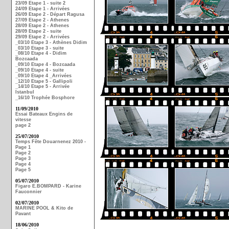
23/09 Etape 1 - suite 2
24/09 Etape 1 - Arrivées
26/09 Etape 2 - Départ Ragusa
27/09 Etape 2 - Athenes
28/09 Etape 2 - Athenes
28/09 Etape 2 - suite
29/09 Etape 2 - Arrivées
_03/10 Etape 3 - Athènes Didim
_03/10 Etape 3 - suite
_08/10 Etape 4 - Didim
Bozcaada
_09/10 Etape 4 - Bozcaada
_09/10 Etape 4 - suite
_09/10 Etape 4 _Arrivées
_12/10 Etape 5 - Gallipoli
_14/10 Etape 5 - Arrivée
Istanbul
_16/10 Trophée Bosphore
11/09/2010
Essai Bateaux Engins de
vitesse
page 2
25/07/2010
Temps Fête Douarnenez 2010 -
Page 1
Page 2
Page 3
Page 4
Page 5
05/07/2010
Figaro E.BOMPARD - Karine
Fauconnier
02/07/2010
MARINE POOL & Kito de
Pavant
18/06/2010