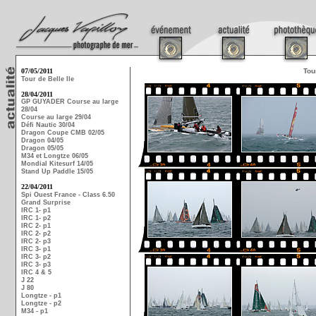
07/05/2011
Tou
Tour de Belle Ile
28/04/2011
GP GUYADER Course au large
28/04
Course au large 29/04
Défi Nautic 30/04
Dragon Coupe CMB 02/05
Dragon 04/05
Dragon 05/05
M34 et Longtze 06/05
Mondial Kitesurf 14/05
Stand Up Paddle 15/05
22/04/2011
Spi Ouest France - Class 6.50
Grand Surprise
IRC 1- p1
IRC 1- p2
IRC 2- p1
IRC 2- p2
IRC 2- p3
IRC 3- p1
IRC 3- p2
IRC 3- p3
IRC 4 & 5
J 22
J 80
Longtze - p1
Longtze - p2
M34 - p1