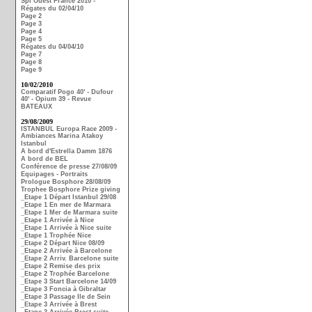
Spi Ouest France 2010 -
Régates du 02/04/10
Page 2
Page 3
Page 4
Page 5
Régates du 04/04/10
Page 7
Page 8
Page 9
10/02/2010
Comparatif Pogo 40' - Dufour
40' - Opium 39 - Revue
BATEAUX
29/08/2009
ISTANBUL Europa Race 2009 -
Ambiances Marina Atakoy
Istanbul
A bord d'Estrella Damm 1876
A bord de BEL
Conférence de presse 27/08/09
Equipages - Portraits
Prologue Bosphore 28/08/09
Trophee Bosphore Prize giving
_Etape 1 Départ Istanbul 29/08
_Etape 1 En mer de Marmara
_Etape 1 Mer de Marmara suite
_Etape 1 Arrivée à Nice
_Etape 1 Arrivée à Nice suite
_Etape 1 Trophée Nice
_Etape 2 Départ Nice 08/09
_Etape 2 Arrivée à Barcelone
_Etape 2 Arriv. Barcelone suite
_Etape 2 Remise des prix
_Etape 2 Trophée Barcelone
_Etape 3 Start Barcelone 14/09
_Etape 3 Foncia à Gibraltar
_Etape 3 Passage Ile de Sein
_Etape 3 Arrivée à Brest