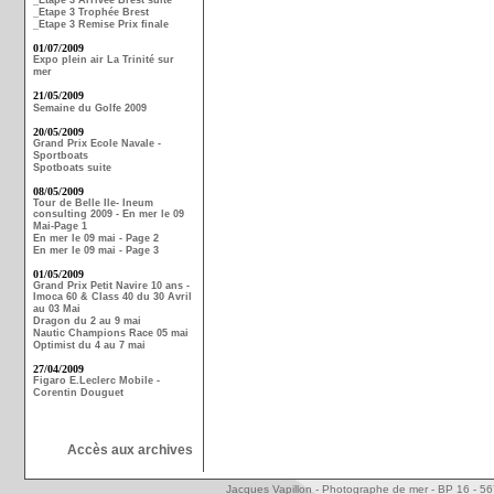
_Etape 3 Arrivée Brest suite
_Etape 3 Trophée Brest
_Etape 3 Remise Prix finale
01/07/2009
Expo plein air La Trinité sur
mer
21/05/2009
Semaine du Golfe 2009
20/05/2009
Grand Prix Ecole Navale -
Sportboats
Spotboats suite
08/05/2009
Tour de Belle Ile- Ineum
consulting 2009 - En mer le 09
Mai-Page 1
En mer le 09 mai - Page 2
En mer le 09 mai - Page 3
01/05/2009
Grand Prix Petit Navire 10 ans -
Imoca 60 & Class 40 du 30 Avril
au 03 Mai
Dragon du 2 au 9 mai
Nautic Champions Race 05 mai
Optimist du 4 au 7 mai
27/04/2009
Figaro E.Leclerc Mobile -
Corentin Douguet
Accès aux archives
Jacques Vapillon - Photographe de mer - BP 16 - 5