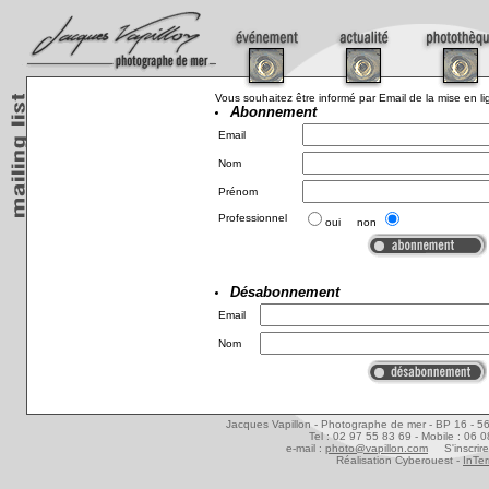
Vous souhaitez être informé par Email de la mise en 
Abonnement
Email
Nom
Prénom
Professionnel
oui non
Désabonnement
Email
Nom
Jacques Vapillon - Photographe de mer - BP 16 - 5
Tel : 02 97 55 83 69 - Mobile : 06 
e-mail :
photo@vapillon.com
S'inscrire
Réalisation Cyberouest -
InTer