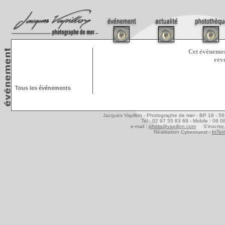
Cet événemen
rev
Tous les événements
Jacques Vapillon - Photographe de mer - BP 16 - 5
Tel : 02 97 55 83 69 - Mobile : 06 
e-mail :
photo@vapillon.com
S'inscrire 
Réalisation Cyberouest -
InTer