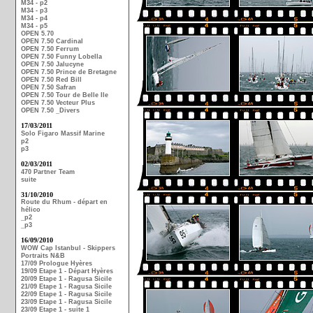
M34 - p2
M34 - p3
M34 - p4
M34 - p5
OPEN 5.70
OPEN 7.50 Cardinal
OPEN 7.50 Ferrum
OPEN 7.50 Funny Lobella
OPEN 7.50 Jalucyne
OPEN 7.50 Prince de Bretagne
OPEN 7.50 Red Bill
OPEN 7.50 Safran
OPEN 7.50 Tour de Belle Ile
OPEN 7.50 Vecteur Plus
OPEN 7.50 _Divers
17/03/2011
Solo Figaro Massif Marine
p2
p3
02/03/2011
470 Partner Team
suite
31/10/2010
Route du Rhum - départ en
hélico
_p2
_p3
16/09/2010
WOW Cap Istanbul - Skippers
Portraits N&B
17/09 Prologue Hyères
19/09 Etape 1 - Départ Hyères
20/09 Etape 1 - Ragusa Sicile
21/09 Etape 1 - Ragusa Sicile
22/09 Etape 1 - Ragusa Sicile
23/09 Etape 1 - Ragusa Sicile
23/09 Etape 1 - suite 1