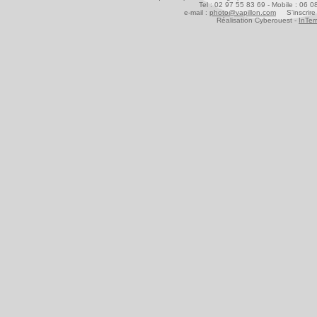
Tel : 02 97 55 83 69 - Mobile : 06 
e-mail :
photo@vapillon.com
S'inscrire 
Réalisation Cyberouest -
InTer