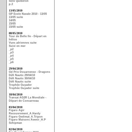
Solo Quiberon
p.2
13/05/2010
GP Ecole Navale 2010 - 13/05
13/05 suite
14/05
15/05
15/05 suite
08/05/2010
Tour de Belle Ile - Départ en
hélico
Vues aériennes suite
Suivi en mer
_p2
_p3
_p4
_p5
_p6
29/04/2010
Gd Prix Douarnenez - Dragons
Défi Nautic 29/04/10
Défi Nautic 30/04/10
Défi Nautic suite
Trophée Guyader
Trophée Guyader suite
18/04/2010
Transat AG2R La Mondiale -
Départ de Concarneau
03/04/2010
Figaro Agir
Recouvrement_A.Hardy
Figaro Gedimat_A.Tripon
Figaro Maisons Avenir_H.P
Schipman
02/04/2010