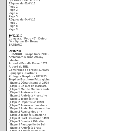
Spi Ouest France 2010 -
Régates du 02/04/10
Page 2
Page 3
Page 4
Page 5
Régates du 04/04/10
Page 7
Page 8
Page 9
10/02/2010
Comparatif Pogo 40' - Dufour
40' - Opium 39 - Revue
BATEAUX
29/08/2009
ISTANBUL Europa Race 2009 -
Ambiances Marina Atakoy
Istanbul
A bord d'Estrella Damm 1876
A bord de BEL
Conférence de presse 27/08/09
Equipages - Portraits
Prologue Bosphore 28/08/09
Trophee Bosphore Prize giving
_Etape 1 Départ Istanbul 29/08
_Etape 1 En mer de Marmara
_Etape 1 Mer de Marmara suite
_Etape 1 Arrivée à Nice
_Etape 1 Arrivée à Nice suite
_Etape 1 Trophée Nice
_Etape 2 Départ Nice 08/09
_Etape 2 Arrivée à Barcelone
_Etape 2 Arriv. Barcelone suite
_Etape 2 Remise des prix
_Etape 2 Trophée Barcelone
_Etape 3 Start Barcelone 14/09
_Etape 3 Foncia à Gibraltar
_Etape 3 Passage Ile de Sein
_Etape 3 Arrivée à Brest