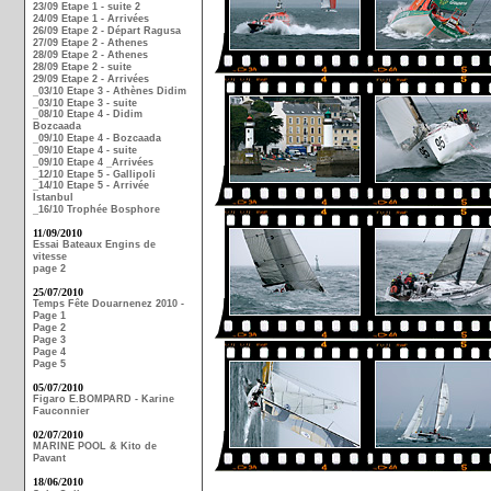
23/09 Etape 1 - suite 2
24/09 Etape 1 - Arrivées
26/09 Etape 2 - Départ Ragusa
27/09 Etape 2 - Athenes
28/09 Etape 2 - Athenes
28/09 Etape 2 - suite
29/09 Etape 2 - Arrivées
_03/10 Etape 3 - Athènes Didim
_03/10 Etape 3 - suite
_08/10 Etape 4 - Didim
Bozcaada
_09/10 Etape 4 - Bozcaada
_09/10 Etape 4 - suite
_09/10 Etape 4 _Arrivées
_12/10 Etape 5 - Gallipoli
_14/10 Etape 5 - Arrivée
Istanbul
_16/10 Trophée Bosphore
11/09/2010
Essai Bateaux Engins de
vitesse
page 2
25/07/2010
Temps Fête Douarnenez 2010 -
Page 1
Page 2
Page 3
Page 4
Page 5
05/07/2010
Figaro E.BOMPARD - Karine
Fauconnier
02/07/2010
MARINE POOL & Kito de
Pavant
18/06/2010