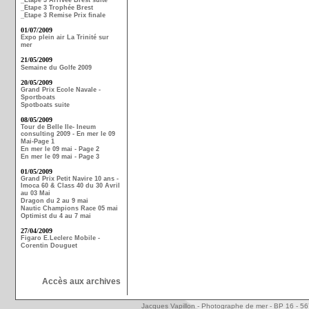
_Etape 3 Arrivée Brest suite
_Etape 3 Trophée Brest
_Etape 3 Remise Prix finale
01/07/2009
Expo plein air La Trinité sur
mer
21/05/2009
Semaine du Golfe 2009
20/05/2009
Grand Prix Ecole Navale -
Sportboats
Spotboats suite
08/05/2009
Tour de Belle Ile- Ineum
consulting 2009 - En mer le 09
Mai-Page 1
En mer le 09 mai - Page 2
En mer le 09 mai - Page 3
01/05/2009
Grand Prix Petit Navire 10 ans -
Imoca 60 & Class 40 du 30 Avril
au 03 Mai
Dragon du 2 au 9 mai
Nautic Champions Race 05 mai
Optimist du 4 au 7 mai
27/04/2009
Figaro E.Leclerc Mobile -
Corentin Douguet
Accès aux archives
Jacques Vapillon - Photographe de mer - BP 16 - 5