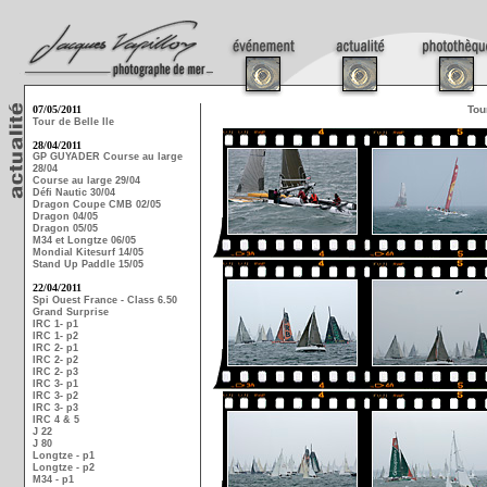
07/05/2011
Tou
Tour de Belle Ile
28/04/2011
GP GUYADER Course au large
28/04
Course au large 29/04
Défi Nautic 30/04
Dragon Coupe CMB 02/05
Dragon 04/05
Dragon 05/05
M34 et Longtze 06/05
Mondial Kitesurf 14/05
Stand Up Paddle 15/05
22/04/2011
Spi Ouest France - Class 6.50
Grand Surprise
IRC 1- p1
IRC 1- p2
IRC 2- p1
IRC 2- p2
IRC 2- p3
IRC 3- p1
IRC 3- p2
IRC 3- p3
IRC 4 & 5
J 22
J 80
Longtze - p1
Longtze - p2
M34 - p1