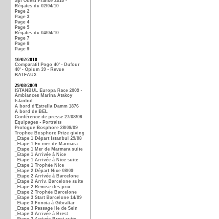
Spi Ouest France 2010 -
Régates du 02/04/10
Page 2
Page 3
Page 4
Page 5
Régates du 04/04/10
Page 7
Page 8
Page 9
10/02/2010
Comparatif Pogo 40' - Dufour
40' - Opium 39 - Revue
BATEAUX
29/08/2009
ISTANBUL Europa Race 2009 -
Ambiances Marina Atakoy
Istanbul
A bord d'Estrella Damm 1876
A bord de BEL
Conférence de presse 27/08/09
Equipages - Portraits
Prologue Bosphore 28/08/09
Trophee Bosphore Prize giving
_Etape 1 Départ Istanbul 29/08
_Etape 1 En mer de Marmara
_Etape 1 Mer de Marmara suite
_Etape 1 Arrivée à Nice
_Etape 1 Arrivée à Nice suite
_Etape 1 Trophée Nice
_Etape 2 Départ Nice 08/09
_Etape 2 Arrivée à Barcelone
_Etape 2 Arriv. Barcelone suite
_Etape 2 Remise des prix
_Etape 2 Trophée Barcelone
_Etape 3 Start Barcelone 14/09
_Etape 3 Foncia à Gibraltar
_Etape 3 Passage Ile de Sein
_Etape 3 Arrivée à Brest