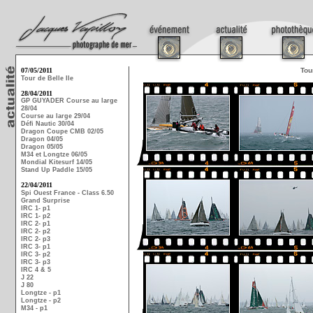
07/05/2011
Tou
Tour de Belle Ile
28/04/2011
GP GUYADER Course au large
28/04
Course au large 29/04
Défi Nautic 30/04
Dragon Coupe CMB 02/05
Dragon 04/05
Dragon 05/05
M34 et Longtze 06/05
Mondial Kitesurf 14/05
Stand Up Paddle 15/05
22/04/2011
Spi Ouest France - Class 6.50
Grand Surprise
IRC 1- p1
IRC 1- p2
IRC 2- p1
IRC 2- p2
IRC 2- p3
IRC 3- p1
IRC 3- p2
IRC 3- p3
IRC 4 & 5
J 22
J 80
Longtze - p1
Longtze - p2
M34 - p1