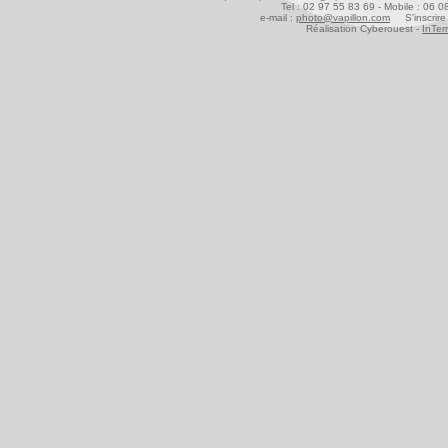
Tel : 02 97 55 83 69 - Mobile : 06 
e-mail :
photo@vapillon.com
S'inscrire 
Réalisation Cyberouest -
InTer