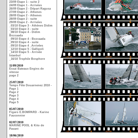
23/09 Etape 1 - suite 2
24/09 Etape 1 - Arrivées
26/09 Etape 2 - Départ Ragusa
27/09 Etape 2 - Athenes
28/09 Etape 2 - Athenes
28/09 Etape 2 - suite
29/09 Etape 2 - Arrivées
_03/10 Etape 3 - Athènes Didim
_03/10 Etape 3 - suite
_08/10 Etape 4 - Didim
Bozcaada
_09/10 Etape 4 - Bozcaada
_09/10 Etape 4 - suite
_09/10 Etape 4 _Arrivées
_12/10 Etape 5 - Gallipoli
_14/10 Etape 5 - Arrivée
Istanbul
_16/10 Trophée Bosphore
11/09/2010
Essai Bateaux Engins de
vitesse
page 2
25/07/2010
Temps Fête Douarnenez 2010 -
Page 1
Page 2
Page 3
Page 4
Page 5
05/07/2010
Figaro E.BOMPARD - Karine
Fauconnier
02/07/2010
MARINE POOL & Kito de
Pavant
18/06/2010