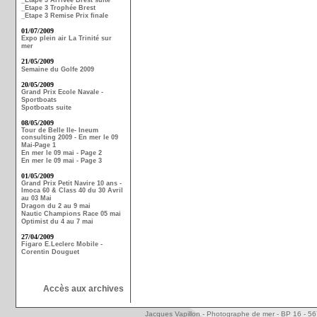
_Etape 3 Arrivée Brest suite
_Etape 3 Trophée Brest
_Etape 3 Remise Prix finale
01/07/2009
Expo plein air La Trinité sur
mer
21/05/2009
Semaine du Golfe 2009
20/05/2009
Grand Prix Ecole Navale -
Sportboats
Spotboats suite
08/05/2009
Tour de Belle Ile- Ineum
consulting 2009 - En mer le 09
Mai-Page 1
En mer le 09 mai - Page 2
En mer le 09 mai - Page 3
01/05/2009
Grand Prix Petit Navire 10 ans -
Imoca 60 & Class 40 du 30 Avril
au 03 Mai
Dragon du 2 au 9 mai
Nautic Champions Race 05 mai
Optimist du 4 au 7 mai
27/04/2009
Figaro E.Leclerc Mobile -
Corentin Douguet
Accès aux archives
Jacques Vapillon - Photographe de mer - BP 16 - 5