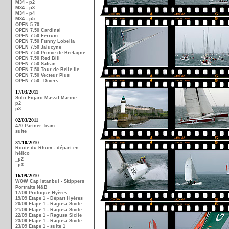
M34 - p2
M34 - p3
M34 - p4
M34 - p5
OPEN 5.70
OPEN 7.50 Cardinal
OPEN 7.50 Ferrum
OPEN 7.50 Funny Lobella
OPEN 7.50 Jalucyne
OPEN 7.50 Prince de Bretagne
OPEN 7.50 Red Bill
OPEN 7.50 Safran
OPEN 7.50 Tour de Belle Ile
OPEN 7.50 Vecteur Plus
OPEN 7.50 _Divers
17/03/2011
Solo Figaro Massif Marine
p2
p3
02/03/2011
470 Partner Team
suite
31/10/2010
Route du Rhum - départ en
hélico
_p2
_p3
16/09/2010
WOW Cap Istanbul - Skippers
Portraits N&B
17/09 Prologue Hyères
19/09 Etape 1 - Départ Hyères
20/09 Etape 1 - Ragusa Sicile
21/09 Etape 1 - Ragusa Sicile
22/09 Etape 1 - Ragusa Sicile
23/09 Etape 1 - Ragusa Sicile
23/09 Etape 1 - suite 1