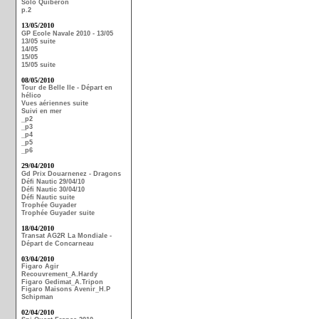
Solo Quiberon
p.2
13/05/2010
GP Ecole Navale 2010 - 13/05
13/05 suite
14/05
15/05
15/05 suite
08/05/2010
Tour de Belle Ile - Départ en
hélico
Vues aériennes suite
Suivi en mer
_p2
_p3
_p4
_p5
_p6
29/04/2010
Gd Prix Douarnenez - Dragons
Défi Nautic 29/04/10
Défi Nautic 30/04/10
Défi Nautic suite
Trophée Guyader
Trophée Guyader suite
18/04/2010
Transat AG2R La Mondiale -
Départ de Concarneau
03/04/2010
Figaro Agir
Recouvrement_A.Hardy
Figaro Gedimat_A.Tripon
Figaro Maisons Avenir_H.P
Schipman
02/04/2010