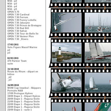
M34 - p2
M34 - p3
M34 - p4
M34 - p5
OPEN 5.70
OPEN 7.50 Cardinal
OPEN 7.50 Ferrum
OPEN 7.50 Funny Lobella
OPEN 7.50 Jalucyne
OPEN 7.50 Prince de Bretagne
OPEN 7.50 Red Bill
OPEN 7.50 Safran
OPEN 7.50 Tour de Belle Ile
OPEN 7.50 Vecteur Plus
OPEN 7.50 _Divers
17/03/2011
Solo Figaro Massif Marine
p2
p3
02/03/2011
470 Partner Team
suite
31/10/2010
Route du Rhum - départ en
hélico
_p2
_p3
16/09/2010
WOW Cap Istanbul - Skippers
Portraits N&B
17/09 Prologue Hyères
19/09 Etape 1 - Départ Hyères
20/09 Etape 1 - Ragusa Sicile
21/09 Etape 1 - Ragusa Sicile
22/09 Etape 1 - Ragusa Sicile
23/09 Etape 1 - Ragusa Sicile
23/09 Etape 1 - suite 1