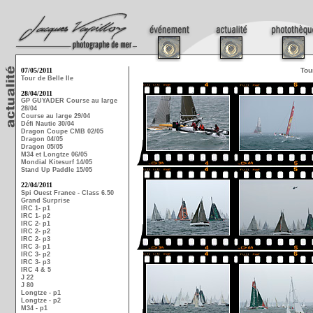
07/05/2011
Tou
Tour de Belle Ile
28/04/2011
GP GUYADER Course au large
28/04
Course au large 29/04
Défi Nautic 30/04
Dragon Coupe CMB 02/05
Dragon 04/05
Dragon 05/05
M34 et Longtze 06/05
Mondial Kitesurf 14/05
Stand Up Paddle 15/05
22/04/2011
Spi Ouest France - Class 6.50
Grand Surprise
IRC 1- p1
IRC 1- p2
IRC 2- p1
IRC 2- p2
IRC 2- p3
IRC 3- p1
IRC 3- p2
IRC 3- p3
IRC 4 & 5
J 22
J 80
Longtze - p1
Longtze - p2
M34 - p1