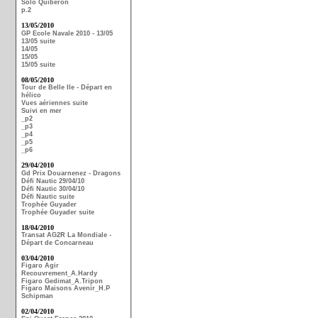
Solo Quiberon
p.2
13/05/2010
GP Ecole Navale 2010 - 13/05
13/05 suite
14/05
15/05
15/05 suite
08/05/2010
Tour de Belle Ile - Départ en
hélico
Vues aériennes suite
Suivi en mer
_p2
_p3
_p4
_p5
_p6
29/04/2010
Gd Prix Douarnenez - Dragons
Défi Nautic 29/04/10
Défi Nautic 30/04/10
Défi Nautic suite
Trophée Guyader
Trophée Guyader suite
18/04/2010
Transat AG2R La Mondiale -
Départ de Concarneau
03/04/2010
Figaro Agir
Recouvrement_A.Hardy
Figaro Gedimat_A.Tripon
Figaro Maisons Avenir_H.P
Schipman
02/04/2010