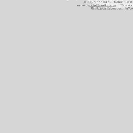
Tel : 02 97 55 83 69 - Mobile : 06 
e-mail :
photo@vapillon.com
S'inscrire 
Réalisation Cyberouest -
InTer