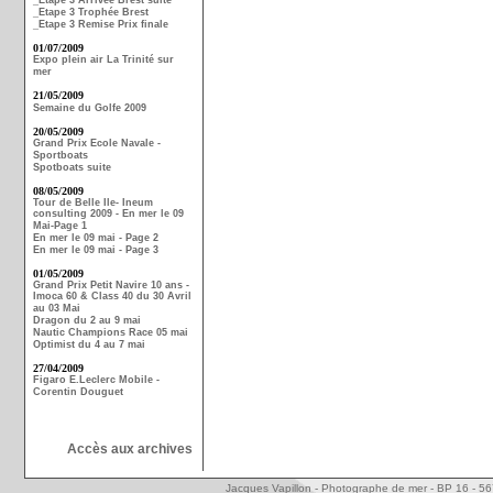
_Etape 3 Arrivée Brest suite
_Etape 3 Trophée Brest
_Etape 3 Remise Prix finale
01/07/2009
Expo plein air La Trinité sur
mer
21/05/2009
Semaine du Golfe 2009
20/05/2009
Grand Prix Ecole Navale -
Sportboats
Spotboats suite
08/05/2009
Tour de Belle Ile- Ineum
consulting 2009 - En mer le 09
Mai-Page 1
En mer le 09 mai - Page 2
En mer le 09 mai - Page 3
01/05/2009
Grand Prix Petit Navire 10 ans -
Imoca 60 & Class 40 du 30 Avril
au 03 Mai
Dragon du 2 au 9 mai
Nautic Champions Race 05 mai
Optimist du 4 au 7 mai
27/04/2009
Figaro E.Leclerc Mobile -
Corentin Douguet
Accès aux archives
Jacques Vapillon - Photographe de mer - BP 16 - 5