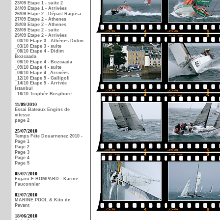
23/09 Etape 1 - suite 2
24/09 Etape 1 - Arrivées
26/09 Etape 2 - Départ Ragusa
27/09 Etape 2 - Athenes
28/09 Etape 2 - Athenes
28/09 Etape 2 - suite
29/09 Etape 2 - Arrivées
_03/10 Etape 3 - Athènes Didim
_03/10 Etape 3 - suite
_08/10 Etape 4 - Didim
Bozcaada
_09/10 Etape 4 - Bozcaada
_09/10 Etape 4 - suite
_09/10 Etape 4 _Arrivées
_12/10 Etape 5 - Gallipoli
_14/10 Etape 5 - Arrivée
Istanbul
_16/10 Trophée Bosphore
11/09/2010
Essai Bateaux Engins de
vitesse
page 2
25/07/2010
Temps Fête Douarnenez 2010 -
Page 1
Page 2
Page 3
Page 4
Page 5
05/07/2010
Figaro E.BOMPARD - Karine
Fauconnier
02/07/2010
MARINE POOL & Kito de
Pavant
18/06/2010