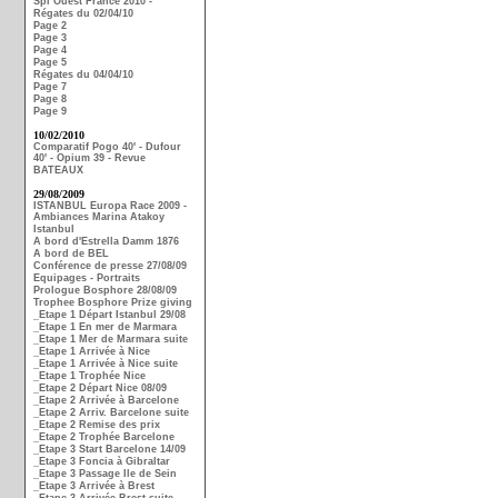
Spi Ouest France 2010 -
Régates du 02/04/10
Page 2
Page 3
Page 4
Page 5
Régates du 04/04/10
Page 7
Page 8
Page 9
10/02/2010
Comparatif Pogo 40' - Dufour
40' - Opium 39 - Revue
BATEAUX
29/08/2009
ISTANBUL Europa Race 2009 -
Ambiances Marina Atakoy
Istanbul
A bord d'Estrella Damm 1876
A bord de BEL
Conférence de presse 27/08/09
Equipages - Portraits
Prologue Bosphore 28/08/09
Trophee Bosphore Prize giving
_Etape 1 Départ Istanbul 29/08
_Etape 1 En mer de Marmara
_Etape 1 Mer de Marmara suite
_Etape 1 Arrivée à Nice
_Etape 1 Arrivée à Nice suite
_Etape 1 Trophée Nice
_Etape 2 Départ Nice 08/09
_Etape 2 Arrivée à Barcelone
_Etape 2 Arriv. Barcelone suite
_Etape 2 Remise des prix
_Etape 2 Trophée Barcelone
_Etape 3 Start Barcelone 14/09
_Etape 3 Foncia à Gibraltar
_Etape 3 Passage Ile de Sein
_Etape 3 Arrivée à Brest