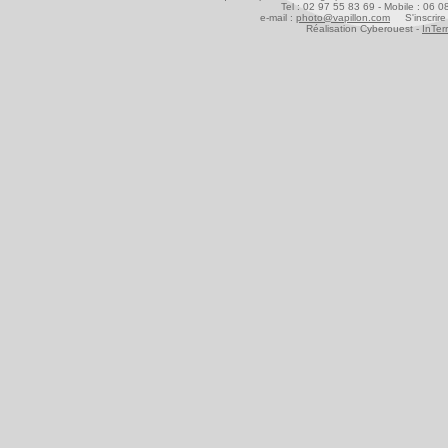
Tel : 02 97 55 83 69 - Mobile : 06 
e-mail :
photo@vapillon.com
S'inscrire 
Réalisation Cyberouest -
InTer