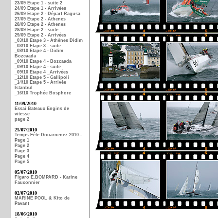
23/09 Etape 1 - suite 2
24/09 Etape 1 - Arrivées
26/09 Etape 2 - Départ Ragusa
27/09 Etape 2 - Athenes
28/09 Etape 2 - Athenes
28/09 Etape 2 - suite
29/09 Etape 2 - Arrivées
_03/10 Etape 3 - Athènes Didim
_03/10 Etape 3 - suite
_08/10 Etape 4 - Didim
Bozcaada
_09/10 Etape 4 - Bozcaada
_09/10 Etape 4 - suite
_09/10 Etape 4 _Arrivées
_12/10 Etape 5 - Gallipoli
_14/10 Etape 5 - Arrivée
Istanbul
_16/10 Trophée Bosphore
11/09/2010
Essai Bateaux Engins de
vitesse
page 2
25/07/2010
Temps Fête Douarnenez 2010 -
Page 1
Page 2
Page 3
Page 4
Page 5
05/07/2010
Figaro E.BOMPARD - Karine
Fauconnier
02/07/2010
MARINE POOL & Kito de
Pavant
18/06/2010