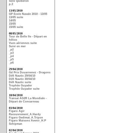
Solo Quiberon
p.2
13/05/2010
GP Ecole Navale 2010 - 13/05
13/05 suite
14/05
15/05
15/05 suite
08/05/2010
Tour de Belle Ile - Départ en
hélico
Vues aériennes suite
Suivi en mer
_p2
_p3
_p4
_p5
_p6
29/04/2010
Gd Prix Douarnenez - Dragons
Défi Nautic 29/04/10
Défi Nautic 30/04/10
Défi Nautic suite
Trophée Guyader
Trophée Guyader suite
18/04/2010
Transat AG2R La Mondiale -
Départ de Concarneau
03/04/2010
Figaro Agir
Recouvrement_A.Hardy
Figaro Gedimat_A.Tripon
Figaro Maisons Avenir_H.P
Schipman
02/04/2010