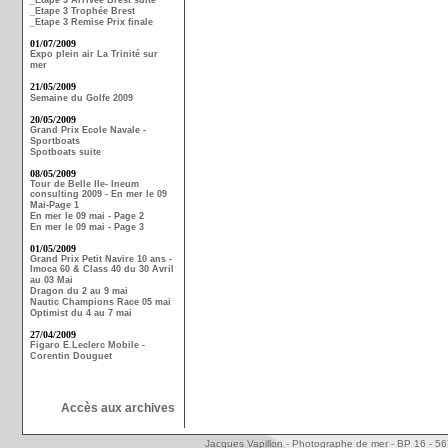
_Etape 3 Arrivée Brest suite
_Etape 3 Trophée Brest
_Etape 3 Remise Prix finale
01/07/2009
Expo plein air La Trinité sur
mer
21/05/2009
Semaine du Golfe 2009
20/05/2009
Grand Prix Ecole Navale -
Sportboats
Spotboats suite
08/05/2009
Tour de Belle Ile- Ineum
consulting 2009 - En mer le 09
Mai-Page 1
En mer le 09 mai - Page 2
En mer le 09 mai - Page 3
01/05/2009
Grand Prix Petit Navire 10 ans -
Imoca 60 & Class 40 du 30 Avril
au 03 Mai
Dragon du 2 au 9 mai
Nautic Champions Race 05 mai
Optimist du 4 au 7 mai
27/04/2009
Figaro E.Leclerc Mobile -
Corentin Douguet
Accès aux archives
Jacques Vapillon - Photographe de mer - BP 16 - 5