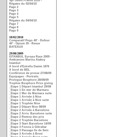
Spi Ouest France 2010 -
Régates du 02/04/10
Page 2
Page 3
Page 4
Page 5
Régates du 04/04/10
Page 7
Page 8
Page 9
10/02/2010
Comparatif Pogo 40' - Dufour
40' - Opium 39 - Revue
BATEAUX
29/08/2009
ISTANBUL Europa Race 2009 -
Ambiances Marina Atakoy
Istanbul
A bord d'Estrella Damm 1876
A bord de BEL
Conférence de presse 27/08/09
Equipages - Portraits
Prologue Bosphore 28/08/09
Trophee Bosphore Prize giving
_Etape 1 Départ Istanbul 29/08
_Etape 1 En mer de Marmara
_Etape 1 Mer de Marmara suite
_Etape 1 Arrivée à Nice
_Etape 1 Arrivée à Nice suite
_Etape 1 Trophée Nice
_Etape 2 Départ Nice 08/09
_Etape 2 Arrivée à Barcelone
_Etape 2 Arriv. Barcelone suite
_Etape 2 Remise des prix
_Etape 2 Trophée Barcelone
_Etape 3 Start Barcelone 14/09
_Etape 3 Foncia à Gibraltar
_Etape 3 Passage Ile de Sein
_Etape 3 Arrivée à Brest