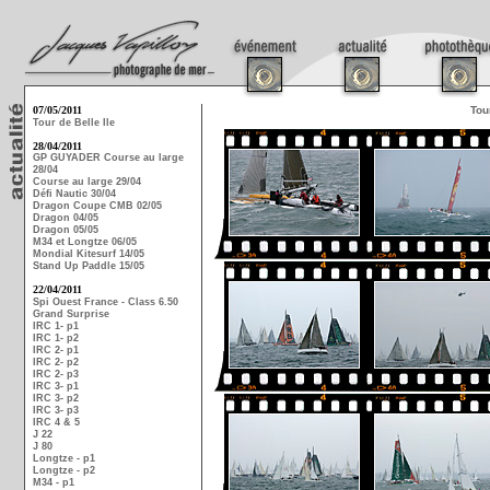
07/05/2011
Tou
Tour de Belle Ile
28/04/2011
GP GUYADER Course au large
28/04
Course au large 29/04
Défi Nautic 30/04
Dragon Coupe CMB 02/05
Dragon 04/05
Dragon 05/05
M34 et Longtze 06/05
Mondial Kitesurf 14/05
Stand Up Paddle 15/05
22/04/2011
Spi Ouest France - Class 6.50
Grand Surprise
IRC 1- p1
IRC 1- p2
IRC 2- p1
IRC 2- p2
IRC 2- p3
IRC 3- p1
IRC 3- p2
IRC 3- p3
IRC 4 & 5
J 22
J 80
Longtze - p1
Longtze - p2
M34 - p1