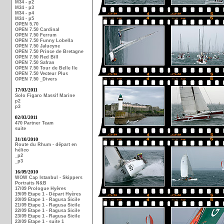
M34 - p2
M34 - p3
M34 - p4
M34 - p5
OPEN 5.70
OPEN 7.50 Cardinal
OPEN 7.50 Ferrum
OPEN 7.50 Funny Lobella
OPEN 7.50 Jalucyne
OPEN 7.50 Prince de Bretagne
OPEN 7.50 Red Bill
OPEN 7.50 Safran
OPEN 7.50 Tour de Belle Ile
OPEN 7.50 Vecteur Plus
OPEN 7.50 _Divers
17/03/2011
Solo Figaro Massif Marine
p2
p3
02/03/2011
470 Partner Team
suite
31/10/2010
Route du Rhum - départ en
hélico
_p2
_p3
16/09/2010
WOW Cap Istanbul - Skippers
Portraits N&B
17/09 Prologue Hyères
19/09 Etape 1 - Départ Hyères
20/09 Etape 1 - Ragusa Sicile
21/09 Etape 1 - Ragusa Sicile
22/09 Etape 1 - Ragusa Sicile
23/09 Etape 1 - Ragusa Sicile
23/09 Etape 1 - suite 1