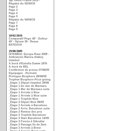
Spi Ouest France 2010 -
Régates du 02/04/10
Page 2
Page 3
Page 4
Page 5
Régates du 04/04/10
Page 7
Page 8
Page 9
10/02/2010
Comparatif Pogo 40' - Dufour
40' - Opium 39 - Revue
BATEAUX
29/08/2009
ISTANBUL Europa Race 2009 -
Ambiances Marina Atakoy
Istanbul
A bord d'Estrella Damm 1876
A bord de BEL
Conférence de presse 27/08/09
Equipages - Portraits
Prologue Bosphore 28/08/09
Trophee Bosphore Prize giving
_Etape 1 Départ Istanbul 29/08
_Etape 1 En mer de Marmara
_Etape 1 Mer de Marmara suite
_Etape 1 Arrivée à Nice
_Etape 1 Arrivée à Nice suite
_Etape 1 Trophée Nice
_Etape 2 Départ Nice 08/09
_Etape 2 Arrivée à Barcelone
_Etape 2 Arriv. Barcelone suite
_Etape 2 Remise des prix
_Etape 2 Trophée Barcelone
_Etape 3 Start Barcelone 14/09
_Etape 3 Foncia à Gibraltar
_Etape 3 Passage Ile de Sein
_Etape 3 Arrivée à Brest