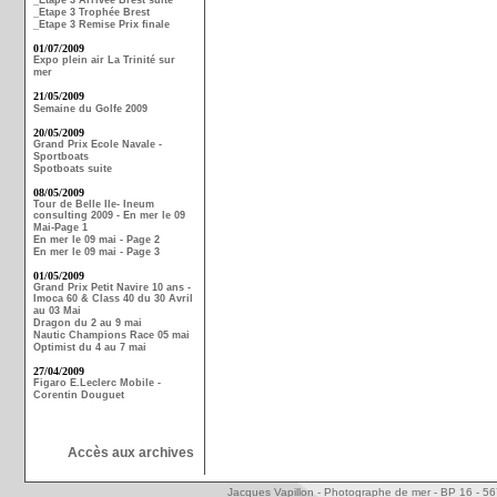
_Etape 3 Arrivée Brest suite
_Etape 3 Trophée Brest
_Etape 3 Remise Prix finale
01/07/2009
Expo plein air La Trinité sur
mer
21/05/2009
Semaine du Golfe 2009
20/05/2009
Grand Prix Ecole Navale -
Sportboats
Spotboats suite
08/05/2009
Tour de Belle Ile- Ineum
consulting 2009 - En mer le 09
Mai-Page 1
En mer le 09 mai - Page 2
En mer le 09 mai - Page 3
01/05/2009
Grand Prix Petit Navire 10 ans -
Imoca 60 & Class 40 du 30 Avril
au 03 Mai
Dragon du 2 au 9 mai
Nautic Champions Race 05 mai
Optimist du 4 au 7 mai
27/04/2009
Figaro E.Leclerc Mobile -
Corentin Douguet
Accès aux archives
Jacques Vapillon - Photographe de mer - BP 16 - 5