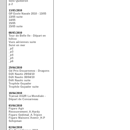
Solo Quiberon
p.2
13/05/2010
GP Ecole Navale 2010 - 13/05
13/05 suite
14/05
15/05
15/05 suite
08/05/2010
Tour de Belle Ile - Départ en
hélico
Vues aériennes suite
Suivi en mer
_p2
_p3
_p4
_p5
_p6
29/04/2010
Gd Prix Douarnenez - Dragons
Défi Nautic 29/04/10
Défi Nautic 30/04/10
Défi Nautic suite
Trophée Guyader
Trophée Guyader suite
18/04/2010
Transat AG2R La Mondiale -
Départ de Concarneau
03/04/2010
Figaro Agir
Recouvrement_A.Hardy
Figaro Gedimat_A.Tripon
Figaro Maisons Avenir_H.P
Schipman
02/04/2010