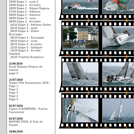
23/09 Etape 1 - suite 2
24/09 Etape 1 - Arrivées
26/09 Etape 2 - Départ Ragusa
27/09 Etape 2 - Athenes
28/09 Etape 2 - Athenes
28/09 Etape 2 - suite
29/09 Etape 2 - Arrivées
_03/10 Etape 3 - Athènes Didim
_03/10 Etape 3 - suite
_08/10 Etape 4 - Didim
Bozcaada
_09/10 Etape 4 - Bozcaada
_09/10 Etape 4 - suite
_09/10 Etape 4 _Arrivées
_12/10 Etape 5 - Gallipoli
_14/10 Etape 5 - Arrivée
Istanbul
_16/10 Trophée Bosphore
11/09/2010
Essai Bateaux Engins de
vitesse
page 2
25/07/2010
Temps Fête Douarnenez 2010 -
Page 1
Page 2
Page 3
Page 4
Page 5
05/07/2010
Figaro E.BOMPARD - Karine
Fauconnier
02/07/2010
MARINE POOL & Kito de
Pavant
18/06/2010