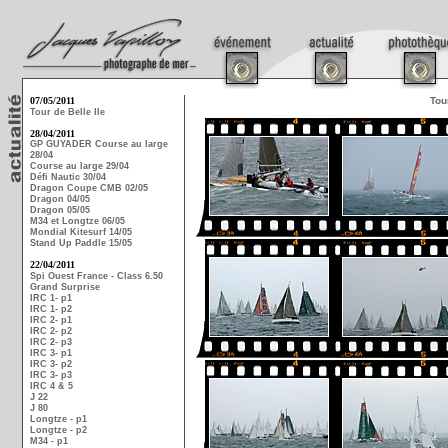
07/05/2011
Tou
Tour de Belle Ile
28/04/2011
GP GUYADER Course au large
28/04
Course au large 29/04
Défi Nautic 30/04
Dragon Coupe CMB 02/05
Dragon 04/05
Dragon 05/05
M34 et Longtze 06/05
Mondial Kitesurf 14/05
Stand Up Paddle 15/05
22/04/2011
Spi Ouest France - Class 6.50
Grand Surprise
IRC 1- p1
IRC 1- p2
IRC 2- p1
IRC 2- p2
IRC 2- p3
IRC 3- p1
IRC 3- p2
IRC 3- p3
IRC 4 & 5
J 22
J 80
Longtze - p1
Longtze - p2
M34 - p1