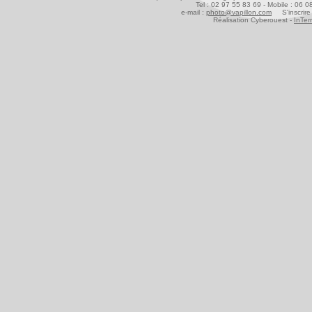
Tel : 02 97 55 83 69 - Mobile : 06 
e-mail :
photo@vapillon.com
S'inscrire 
Réalisation Cyberouest -
InTer