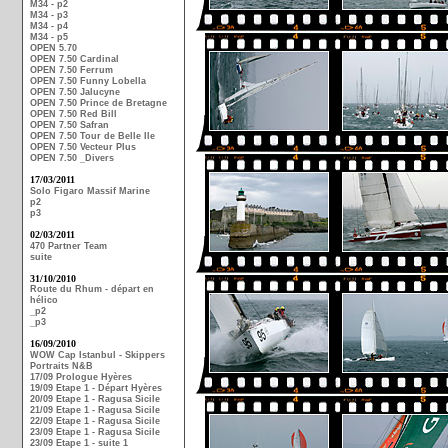
M34 - p2
M34 - p3
M34 - p4
M34 - p5
OPEN 5.70
OPEN 7.50 Cardinal
OPEN 7.50 Ferrum
OPEN 7.50 Funny Lobella
OPEN 7.50 Jalucyne
OPEN 7.50 Prince de Bretagne
OPEN 7.50 Red Bill
OPEN 7.50 Safran
OPEN 7.50 Tour de Belle Ile
OPEN 7.50 Vecteur Plus
OPEN 7.50 _Divers
17/03/2011
Solo Figaro Massif Marine
p2
p3
02/03/2011
470 Partner Team
suite
31/10/2010
Route du Rhum - départ en
hélico
_p2
_p3
16/09/2010
WOW Cap Istanbul - Skippers
Portraits N&B
17/09 Prologue Hyères
19/09 Etape 1 - Départ Hyères
20/09 Etape 1 - Ragusa Sicile
21/09 Etape 1 - Ragusa Sicile
22/09 Etape 1 - Ragusa Sicile
23/09 Etape 1 - Ragusa Sicile
23/09 Etape 1 - suite 1