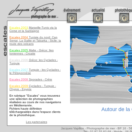
Escales 2003
Marseille-Tunis via la
Corse et la Sardaigne
Escales 2004
Tunisie du nord: Cap
Serrat, La Galite et Tabarka - Sicile: la
route des volcans
Escales 2005
Malte - Grèce: Iles
Ioniennes - Croatie
Escales 2006
Grèce: les Cyclades -
Turquie
Escales 2007
Turquie - les Cyclades -
le Péloponnèse
Escales 2008
Sporades - Crète
Escales 2009
Cyclades - Turquie -
Chypre - Egypte
En rubrique "Escales" vous trouverez
une sélection de photographies
réalisées au cours de nos navigations
en Méditerranée.
Autour de la 
Fichiers haute définition
téléchargeables dans l'espace clients
de la photothèque.
Les partenaires
Jacques Vapillon - Photographe de mer - BP 16 - 5
Tel : 02 97 55 83 69 - Mobile : 06 