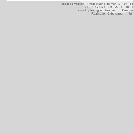
Jacques Vapillon - Photographe de mer - BP 16 - 5
Tel : 02 97 55 83 69 - Mobile : 06 
e-mail :
photo@vapillon.com
S'inscrire
Réalisation Cyberouest -
InTer