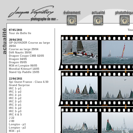
07/05/2011
Tou
Tour de Belle Ile
28/04/2011
GP GUYADER Course au large
28/04
Course au large 29/04
Défi Nautic 30/04
Dragon Coupe CMB 02/05
Dragon 04/05
Dragon 05/05
M34 et Longtze 06/05
Mondial Kitesurf 14/05
Stand Up Paddle 15/05
22/04/2011
Spi Ouest France - Class 6.50
Grand Surprise
IRC 1- p1
IRC 1- p2
IRC 2- p1
IRC 2- p2
IRC 2- p3
IRC 3- p1
IRC 3- p2
IRC 3- p3
IRC 4 & 5
J 22
J 80
Longtze - p1
Longtze - p2
M34 - p1