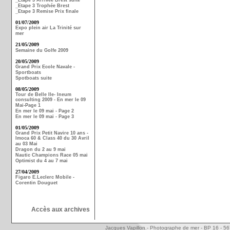
_Etape 3 Arrivée Brest suite
_Etape 3 Trophée Brest
_Etape 3 Remise Prix finale
01/07/2009
Expo plein air La Trinité sur
mer
21/05/2009
Semaine du Golfe 2009
20/05/2009
Grand Prix Ecole Navale -
Sportboats
Spotboats suite
08/05/2009
Tour de Belle Ile- Ineum
consulting 2009 - En mer le 09
Mai-Page 1
En mer le 09 mai - Page 2
En mer le 09 mai - Page 3
01/05/2009
Grand Prix Petit Navire 10 ans -
Imoca 60 & Class 40 du 30 Avril
au 03 Mai
Dragon du 2 au 9 mai
Nautic Champions Race 05 mai
Optimist du 4 au 7 mai
27/04/2009
Figaro E.Leclerc Mobile -
Corentin Douguet
Accès aux archives
Jacques Vapillon - Photographe de mer - BP 16 - 5