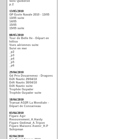
Solo Quiberon
p.2
13/05/2010
GP Ecole Navale 2010 - 13/05
13/05 suite
14/05
15/05
15/05 suite
08/05/2010
Tour de Belle Ile - Départ en
hélico
Vues aériennes suite
Suivi en mer
_p2
_p3
_p4
_p5
_p6
29/04/2010
Gd Prix Douarnenez - Dragons
Défi Nautic 29/04/10
Défi Nautic 30/04/10
Défi Nautic suite
Trophée Guyader
Trophée Guyader suite
18/04/2010
Transat AG2R La Mondiale -
Départ de Concarneau
03/04/2010
Figaro Agir
Recouvrement_A.Hardy
Figaro Gedimat_A.Tripon
Figaro Maisons Avenir_H.P
Schipman
02/04/2010