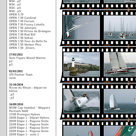
M34 - p2
M34 - p3
M34 - p4
M34 - p5
OPEN 5.70
OPEN 7.50 Cardinal
OPEN 7.50 Ferrum
OPEN 7.50 Funny Lobella
OPEN 7.50 Jalucyne
OPEN 7.50 Prince de Bretagne
OPEN 7.50 Red Bill
OPEN 7.50 Safran
OPEN 7.50 Tour de Belle Ile
OPEN 7.50 Vecteur Plus
OPEN 7.50 _Divers
17/03/2011
Solo Figaro Massif Marine
p2
p3
02/03/2011
470 Partner Team
suite
31/10/2010
Route du Rhum - départ en
hélico
_p2
_p3
16/09/2010
WOW Cap Istanbul - Skippers
Portraits N&B
17/09 Prologue Hyères
19/09 Etape 1 - Départ Hyères
20/09 Etape 1 - Ragusa Sicile
21/09 Etape 1 - Ragusa Sicile
22/09 Etape 1 - Ragusa Sicile
23/09 Etape 1 - Ragusa Sicile
23/09 Etape 1 - suite 1