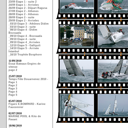
23/09 Etape 1 - suite 2
24/09 Etape 1 - Arrivées
26/09 Etape 2 - Départ Ragusa
27/09 Etape 2 - Athenes
28/09 Etape 2 - Athenes
28/09 Etape 2 - suite
29/09 Etape 2 - Arrivées
_03/10 Etape 3 - Athènes Didim
_03/10 Etape 3 - suite
_08/10 Etape 4 - Didim
Bozcaada
_09/10 Etape 4 - Bozcaada
_09/10 Etape 4 - suite
_09/10 Etape 4 _Arrivées
_12/10 Etape 5 - Gallipoli
_14/10 Etape 5 - Arrivée
Istanbul
_16/10 Trophée Bosphore
11/09/2010
Essai Bateaux Engins de
vitesse
page 2
25/07/2010
Temps Fête Douarnenez 2010 -
Page 1
Page 2
Page 3
Page 4
Page 5
05/07/2010
Figaro E.BOMPARD - Karine
Fauconnier
02/07/2010
MARINE POOL & Kito de
Pavant
18/06/2010