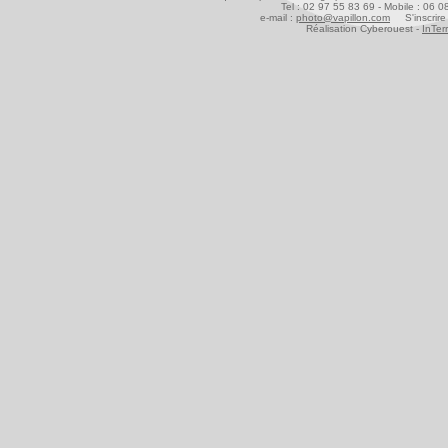
Tel : 02 97 55 83 69 - Mobile : 06 
e-mail :
photo@vapillon.com
S'inscrire 
Réalisation Cyberouest -
InTer