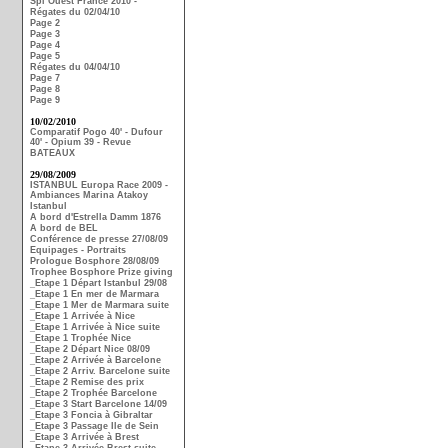
Spi Ouest France 2010 -
Régates du 02/04/10
Page 2
Page 3
Page 4
Page 5
Régates du 04/04/10
Page 7
Page 8
Page 9
10/02/2010
Comparatif Pogo 40' - Dufour
40' - Opium 39 - Revue
BATEAUX
29/08/2009
ISTANBUL Europa Race 2009 -
Ambiances Marina Atakoy
Istanbul
A bord d'Estrella Damm 1876
A bord de BEL
Conférence de presse 27/08/09
Equipages - Portraits
Prologue Bosphore 28/08/09
Trophee Bosphore Prize giving
_Etape 1 Départ Istanbul 29/08
_Etape 1 En mer de Marmara
_Etape 1 Mer de Marmara suite
_Etape 1 Arrivée à Nice
_Etape 1 Arrivée à Nice suite
_Etape 1 Trophée Nice
_Etape 2 Départ Nice 08/09
_Etape 2 Arrivée à Barcelone
_Etape 2 Arriv. Barcelone suite
_Etape 2 Remise des prix
_Etape 2 Trophée Barcelone
_Etape 3 Start Barcelone 14/09
_Etape 3 Foncia à Gibraltar
_Etape 3 Passage Ile de Sein
_Etape 3 Arrivée à Brest