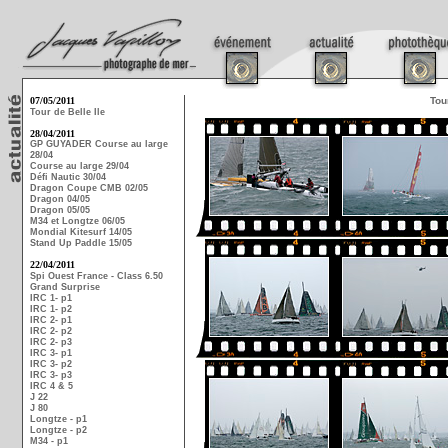
07/05/2011
Tou
Tour de Belle Ile
28/04/2011
GP GUYADER Course au large
28/04
Course au large 29/04
Défi Nautic 30/04
Dragon Coupe CMB 02/05
Dragon 04/05
Dragon 05/05
M34 et Longtze 06/05
Mondial Kitesurf 14/05
Stand Up Paddle 15/05
22/04/2011
Spi Ouest France - Class 6.50
Grand Surprise
IRC 1- p1
IRC 1- p2
IRC 2- p1
IRC 2- p2
IRC 2- p3
IRC 3- p1
IRC 3- p2
IRC 3- p3
IRC 4 & 5
J 22
J 80
Longtze - p1
Longtze - p2
M34 - p1