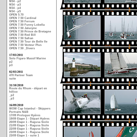
M34 - p2
M34 - p3
M34 - p4
M34 - p5
OPEN 5.70
OPEN 7.50 Cardinal
OPEN 7.50 Ferrum
OPEN 7.50 Funny Lobella
OPEN 7.50 Jalucyne
OPEN 7.50 Prince de Bretagne
OPEN 7.50 Red Bill
OPEN 7.50 Safran
OPEN 7.50 Tour de Belle Ile
OPEN 7.50 Vecteur Plus
OPEN 7.50 _Divers
17/03/2011
Solo Figaro Massif Marine
p2
p3
02/03/2011
470 Partner Team
suite
31/10/2010
Route du Rhum - départ en
hélico
_p2
_p3
16/09/2010
WOW Cap Istanbul - Skippers
Portraits N&B
17/09 Prologue Hyères
19/09 Etape 1 - Départ Hyères
20/09 Etape 1 - Ragusa Sicile
21/09 Etape 1 - Ragusa Sicile
22/09 Etape 1 - Ragusa Sicile
23/09 Etape 1 - Ragusa Sicile
23/09 Etape 1 - suite 1