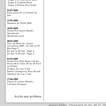
_Etape 3 Arrivée Brest suite
_Etape 3 Trophée Brest
_Etape 3 Remise Prix finale
01/07/2009
Expo plein air La Trinité sur
mer
21/05/2009
Semaine du Golfe 2009
20/05/2009
Grand Prix Ecole Navale -
Sportboats
Spotboats suite
08/05/2009
Tour de Belle Ile- Ineum
consulting 2009 - En mer le 09
Mai-Page 1
En mer le 09 mai - Page 2
En mer le 09 mai - Page 3
01/05/2009
Grand Prix Petit Navire 10 ans -
Imoca 60 & Class 40 du 30 Avril
au 03 Mai
Dragon du 2 au 9 mai
Nautic Champions Race 05 mai
Optimist du 4 au 7 mai
27/04/2009
Figaro E.Leclerc Mobile -
Corentin Douguet
Accès aux archives
Jacques Vapillon - Photographe de mer - BP 16 - 5