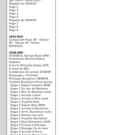
Spi Ouest France 2010 -
Régates du 02/04/10
Page 2
Page 3
Page 4
Page 5
Régates du 04/04/10
Page 7
Page 8
Page 9
10/02/2010
Comparatif Pogo 40' - Dufour
40' - Opium 39 - Revue
BATEAUX
29/08/2009
ISTANBUL Europa Race 2009 -
Ambiances Marina Atakoy
Istanbul
A bord d'Estrella Damm 1876
A bord de BEL
Conférence de presse 27/08/09
Equipages - Portraits
Prologue Bosphore 28/08/09
Trophee Bosphore Prize giving
_Etape 1 Départ Istanbul 29/08
_Etape 1 En mer de Marmara
_Etape 1 Mer de Marmara suite
_Etape 1 Arrivée à Nice
_Etape 1 Arrivée à Nice suite
_Etape 1 Trophée Nice
_Etape 2 Départ Nice 08/09
_Etape 2 Arrivée à Barcelone
_Etape 2 Arriv. Barcelone suite
_Etape 2 Remise des prix
_Etape 2 Trophée Barcelone
_Etape 3 Start Barcelone 14/09
_Etape 3 Foncia à Gibraltar
_Etape 3 Passage Ile de Sein
_Etape 3 Arrivée à Brest