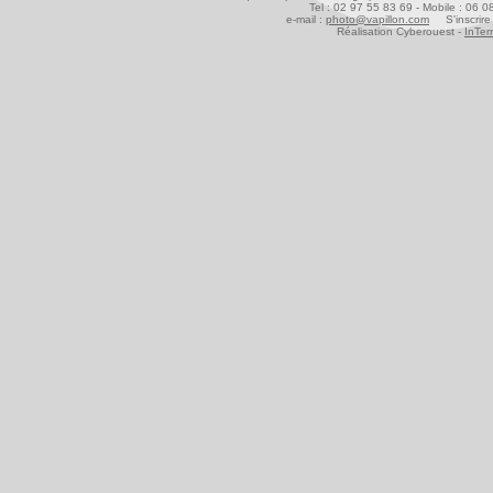
Tel : 02 97 55 83 69 - Mobile : 06 
e-mail :
photo@vapillon.com
S'inscrire 
Réalisation Cyberouest -
InTer