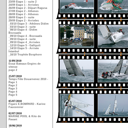
23/09 Etape 1 - suite 2
24/09 Etape 1 - Arrivées
26/09 Etape 2 - Départ Ragusa
27/09 Etape 2 - Athenes
28/09 Etape 2 - Athenes
28/09 Etape 2 - suite
29/09 Etape 2 - Arrivées
_03/10 Etape 3 - Athènes Didim
_03/10 Etape 3 - suite
_08/10 Etape 4 - Didim
Bozcaada
_09/10 Etape 4 - Bozcaada
_09/10 Etape 4 - suite
_09/10 Etape 4 _Arrivées
_12/10 Etape 5 - Gallipoli
_14/10 Etape 5 - Arrivée
Istanbul
_16/10 Trophée Bosphore
11/09/2010
Essai Bateaux Engins de
vitesse
page 2
25/07/2010
Temps Fête Douarnenez 2010 -
Page 1
Page 2
Page 3
Page 4
Page 5
05/07/2010
Figaro E.BOMPARD - Karine
Fauconnier
02/07/2010
MARINE POOL & Kito de
Pavant
18/06/2010