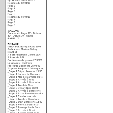
Spi Ouest France 2010 -
Régates du 02/04/10
Page 2
Page 3
Page 4
Page 5
Régates du 04/04/10
Page 7
Page 8
Page 9
10/02/2010
Comparatif Pogo 40' - Dufour
40' - Opium 39 - Revue
BATEAUX
29/08/2009
ISTANBUL Europa Race 2009 -
Ambiances Marina Atakoy
Istanbul
A bord d'Estrella Damm 1876
A bord de BEL
Conférence de presse 27/08/09
Equipages - Portraits
Prologue Bosphore 28/08/09
Trophee Bosphore Prize giving
_Etape 1 Départ Istanbul 29/08
_Etape 1 En mer de Marmara
_Etape 1 Mer de Marmara suite
_Etape 1 Arrivée à Nice
_Etape 1 Arrivée à Nice suite
_Etape 1 Trophée Nice
_Etape 2 Départ Nice 08/09
_Etape 2 Arrivée à Barcelone
_Etape 2 Arriv. Barcelone suite
_Etape 2 Remise des prix
_Etape 2 Trophée Barcelone
_Etape 3 Start Barcelone 14/09
_Etape 3 Foncia à Gibraltar
_Etape 3 Passage Ile de Sein
_Etape 3 Arrivée à Brest