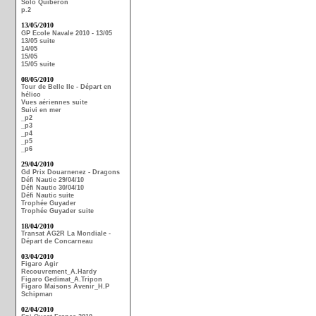
Solo Quiberon
p.2
13/05/2010
GP Ecole Navale 2010 - 13/05
13/05 suite
14/05
15/05
15/05 suite
08/05/2010
Tour de Belle Ile - Départ en
hélico
Vues aériennes suite
Suivi en mer
_p2
_p3
_p4
_p5
_p6
29/04/2010
Gd Prix Douarnenez - Dragons
Défi Nautic 29/04/10
Défi Nautic 30/04/10
Défi Nautic suite
Trophée Guyader
Trophée Guyader suite
18/04/2010
Transat AG2R La Mondiale -
Départ de Concarneau
03/04/2010
Figaro Agir
Recouvrement_A.Hardy
Figaro Gedimat_A.Tripon
Figaro Maisons Avenir_H.P
Schipman
02/04/2010