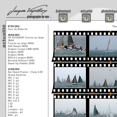
07/05/2011
Tou
Tour de Belle Ile
28/04/2011
GP GUYADER Course au large
28/04
Course au large 29/04
Défi Nautic 30/04
Dragon Coupe CMB 02/05
Dragon 04/05
Dragon 05/05
M34 et Longtze 06/05
Mondial Kitesurf 14/05
Stand Up Paddle 15/05
22/04/2011
Spi Ouest France - Class 6.50
Grand Surprise
IRC 1- p1
IRC 1- p2
IRC 2- p1
IRC 2- p2
IRC 2- p3
IRC 3- p1
IRC 3- p2
IRC 3- p3
IRC 4 & 5
J 22
J 80
Longtze - p1
Longtze - p2
M34 - p1