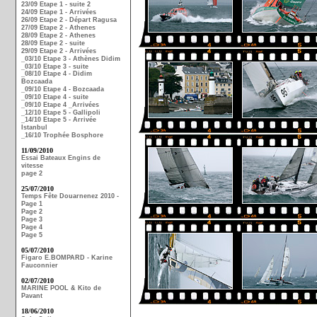
23/09 Etape 1 - suite 2
24/09 Etape 1 - Arrivées
26/09 Etape 2 - Départ Ragusa
27/09 Etape 2 - Athenes
28/09 Etape 2 - Athenes
28/09 Etape 2 - suite
29/09 Etape 2 - Arrivées
_03/10 Etape 3 - Athènes Didim
_03/10 Etape 3 - suite
_08/10 Etape 4 - Didim
Bozcaada
_09/10 Etape 4 - Bozcaada
_09/10 Etape 4 - suite
_09/10 Etape 4 _Arrivées
_12/10 Etape 5 - Gallipoli
_14/10 Etape 5 - Arrivée
Istanbul
_16/10 Trophée Bosphore
11/09/2010
Essai Bateaux Engins de
vitesse
page 2
25/07/2010
Temps Fête Douarnenez 2010 -
Page 1
Page 2
Page 3
Page 4
Page 5
05/07/2010
Figaro E.BOMPARD - Karine
Fauconnier
02/07/2010
MARINE POOL & Kito de
Pavant
18/06/2010