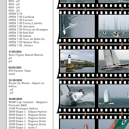
M34 - p2
M34 - p3
M34 - p4
M34 - p5
OPEN 5.70
OPEN 7.50 Cardinal
OPEN 7.50 Ferrum
OPEN 7.50 Funny Lobella
OPEN 7.50 Jalucyne
OPEN 7.50 Prince de Bretagne
OPEN 7.50 Red Bill
OPEN 7.50 Safran
OPEN 7.50 Tour de Belle Ile
OPEN 7.50 Vecteur Plus
OPEN 7.50 _Divers
17/03/2011
Solo Figaro Massif Marine
p2
p3
02/03/2011
470 Partner Team
suite
31/10/2010
Route du Rhum - départ en
hélico
_p2
_p3
16/09/2010
WOW Cap Istanbul - Skippers
Portraits N&B
17/09 Prologue Hyères
19/09 Etape 1 - Départ Hyères
20/09 Etape 1 - Ragusa Sicile
21/09 Etape 1 - Ragusa Sicile
22/09 Etape 1 - Ragusa Sicile
23/09 Etape 1 - Ragusa Sicile
23/09 Etape 1 - suite 1