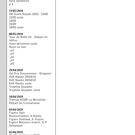
Solo Quiberon
p.2
13/05/2010
GP Ecole Navale 2010 - 13/05
13/05 suite
14/05
15/05
15/05 suite
08/05/2010
Tour de Belle Ile - Départ en
hélico
Vues aériennes suite
Suivi en mer
_p2
_p3
_p4
_p5
_p6
29/04/2010
Gd Prix Douarnenez - Dragons
Défi Nautic 29/04/10
Défi Nautic 30/04/10
Défi Nautic suite
Trophée Guyader
Trophée Guyader suite
18/04/2010
Transat AG2R La Mondiale -
Départ de Concarneau
03/04/2010
Figaro Agir
Recouvrement_A.Hardy
Figaro Gedimat_A.Tripon
Figaro Maisons Avenir_H.P
Schipman
02/04/2010