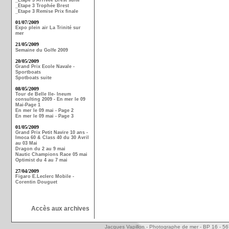
_Etape 3 Arrivée Brest suite
_Etape 3 Trophée Brest
_Etape 3 Remise Prix finale
01/07/2009
Expo plein air La Trinité sur
mer
21/05/2009
Semaine du Golfe 2009
20/05/2009
Grand Prix Ecole Navale -
Sportboats
Spotboats suite
08/05/2009
Tour de Belle Ile- Ineum
consulting 2009 - En mer le 09
Mai-Page 1
En mer le 09 mai - Page 2
En mer le 09 mai - Page 3
01/05/2009
Grand Prix Petit Navire 10 ans -
Imoca 60 & Class 40 du 30 Avril
au 03 Mai
Dragon du 2 au 9 mai
Nautic Champions Race 05 mai
Optimist du 4 au 7 mai
27/04/2009
Figaro E.Leclerc Mobile -
Corentin Douguet
Accès aux archives
Jacques Vapillon - Photographe de mer - BP 16 - 5