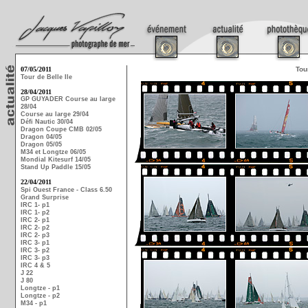
07/05/2011
Tou
Tour de Belle Ile
28/04/2011
GP GUYADER Course au large
28/04
Course au large 29/04
Défi Nautic 30/04
Dragon Coupe CMB 02/05
Dragon 04/05
Dragon 05/05
M34 et Longtze 06/05
Mondial Kitesurf 14/05
Stand Up Paddle 15/05
22/04/2011
Spi Ouest France - Class 6.50
Grand Surprise
IRC 1- p1
IRC 1- p2
IRC 2- p1
IRC 2- p2
IRC 2- p3
IRC 3- p1
IRC 3- p2
IRC 3- p3
IRC 4 & 5
J 22
J 80
Longtze - p1
Longtze - p2
M34 - p1