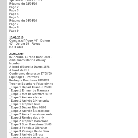
Spi Ouest France 2010 -
Régates du 02/04/10
Page 2
Page 3
Page 4
Page 5
Régates du 04/04/10
Page 7
Page 8
Page 9
10/02/2010
Comparatif Pogo 40' - Dufour
40' - Opium 39 - Revue
BATEAUX
29/08/2009
ISTANBUL Europa Race 2009 -
Ambiances Marina Atakoy
Istanbul
A bord d'Estrella Damm 1876
A bord de BEL
Conférence de presse 27/08/09
Equipages - Portraits
Prologue Bosphore 28/08/09
Trophee Bosphore Prize giving
_Etape 1 Départ Istanbul 29/08
_Etape 1 En mer de Marmara
_Etape 1 Mer de Marmara suite
_Etape 1 Arrivée à Nice
_Etape 1 Arrivée à Nice suite
_Etape 1 Trophée Nice
_Etape 2 Départ Nice 08/09
_Etape 2 Arrivée à Barcelone
_Etape 2 Arriv. Barcelone suite
_Etape 2 Remise des prix
_Etape 2 Trophée Barcelone
_Etape 3 Start Barcelone 14/09
_Etape 3 Foncia à Gibraltar
_Etape 3 Passage Ile de Sein
_Etape 3 Arrivée à Brest