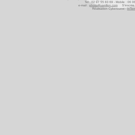
Tel : 02 97 55 83 69 - Mobile : 06 
e-mail :
photo@vapillon.com
S'inscrire 
Réalisation Cyberouest -
InTer