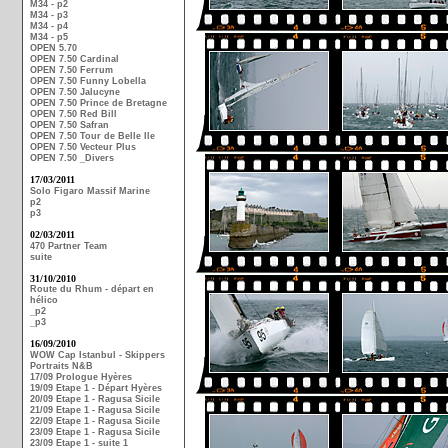
M34 - p2
M34 - p3
M34 - p4
M34 - p5
OPEN 5.70
OPEN 7.50 Cardinal
OPEN 7.50 Ferrum
OPEN 7.50 Funny Lobella
OPEN 7.50 Jalucyne
OPEN 7.50 Prince de Bretagne
OPEN 7.50 Red Bill
OPEN 7.50 Safran
OPEN 7.50 Tour de Belle Ile
OPEN 7.50 Vecteur Plus
OPEN 7.50 _Divers
17/03/2011
Solo Figaro Massif Marine
p2
p3
02/03/2011
470 Partner Team
suite
31/10/2010
Route du Rhum - départ en
hélico
_p2
_p3
16/09/2010
WOW Cap Istanbul - Skippers
Portraits N&B
17/09 Prologue Hyères
19/09 Etape 1 - Départ Hyères
20/09 Etape 1 - Ragusa Sicile
21/09 Etape 1 - Ragusa Sicile
22/09 Etape 1 - Ragusa Sicile
23/09 Etape 1 - Ragusa Sicile
23/09 Etape 1 - suite 1