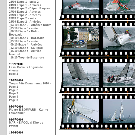
23/09 Etape 1 - suite 2
24/09 Etape 1 - Arrivées
26/09 Etape 2 - Départ Ragusa
27/09 Etape 2 - Athenes
28/09 Etape 2 - Athenes
28/09 Etape 2 - suite
29/09 Etape 2 - Arrivées
_03/10 Etape 3 - Athènes Didim
_03/10 Etape 3 - suite
_08/10 Etape 4 - Didim
Bozcaada
_09/10 Etape 4 - Bozcaada
_09/10 Etape 4 - suite
_09/10 Etape 4 _Arrivées
_12/10 Etape 5 - Gallipoli
_14/10 Etape 5 - Arrivée
Istanbul
_16/10 Trophée Bosphore
11/09/2010
Essai Bateaux Engins de
vitesse
page 2
25/07/2010
Temps Fête Douarnenez 2010 -
Page 1
Page 2
Page 3
Page 4
Page 5
05/07/2010
Figaro E.BOMPARD - Karine
Fauconnier
02/07/2010
MARINE POOL & Kito de
Pavant
18/06/2010