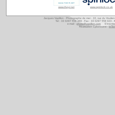
www.theyr.net
www.spinlock.co.uk
Jacques Vapillon - Photographe de mer - 10, rue du Voulien 
Tel : 33 0297 558 369 - Fax : 33 0297 558 023 - 
e-mail :
photo@vapillon.com
S'inscrire
Réalisation Cyberouest -
InTer