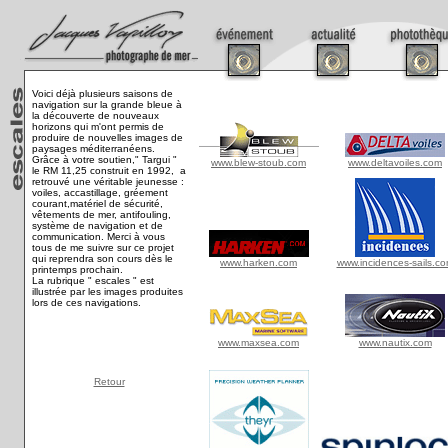
Voici déjà plusieurs saisons de
navigation sur la grande bleue à
la découverte de nouveaux
horizons qui m'ont permis de
produire de nouvelles images de
paysages méditerranéens.
Grâce à votre soutien," Targui "
www.blew-stoub.com
www.deltavoiles.com
le RM 11,25 construit en 1992, a
retrouvé une véritable jeunesse :
voiles, accastillage, gréement
courant,matériel de sécurité,
vêtements de mer, antifouling,
système de navigation et de
communication. Merci à vous
tous de me suivre sur ce projet
qui reprendra son cours dès le
www.harken.com
www.incidences-sails.c
printemps prochain.
La rubrique " escales " est
illustrée par les images produites
lors de ces navigations.
www.maxsea.com
www.nautix.com
Retour