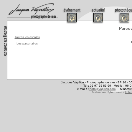
Parcou
Toutes les escales
Les partenaires
Jacques Vapillon - Photographe de mer -
BP 16 - 5
Tel : 02 97 55 83 69 - Mobile : 06 
e-mail :
photo@vapillon.com
S'inscrire
Réalisation Cyberouest -
InTer