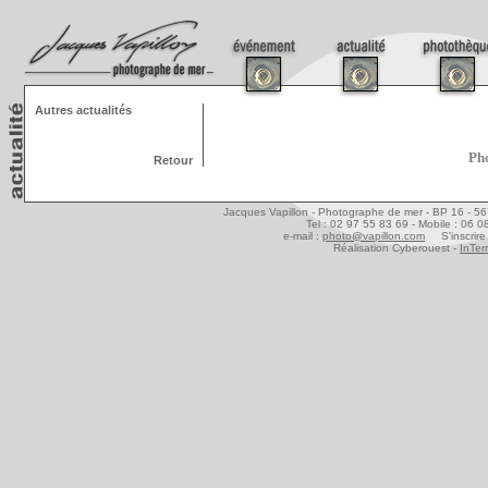
Autres actualités
Pho
Retour
Jacques Vapillon - Photographe de mer - BP 16 - 5
Tel : 02 97 55 83 69 - Mobile : 06 
e-mail :
photo@vapillon.com
S'inscrire 
Réalisation Cyberouest -
InTer