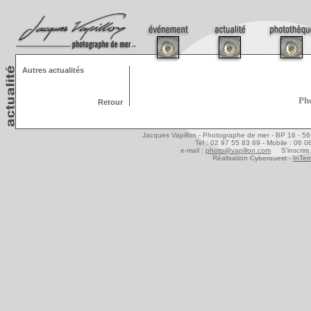
Autres actualités
Pho
Retour
Jacques Vapillon - Photographe de mer - BP 16 - 5
Tel : 02 97 55 83 69 - Mobile : 06 
e-mail :
photo@vapillon.com
S'inscrire 
Réalisation Cyberouest -
InTer