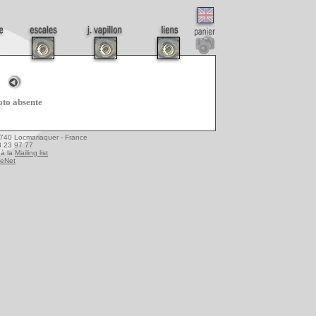
to absente
6740 Locmariaquer - France
08 23 97 77
à la
Mailing list
reNet