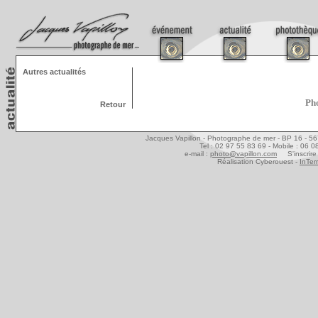
Autres actualités
Pho
Retour
Jacques Vapillon - Photographe de mer - BP 16 - 5
Tel : 02 97 55 83 69 - Mobile : 06 
e-mail :
photo@vapillon.com
S'inscrire 
Réalisation Cyberouest -
InTer