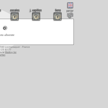
to absente
6740 Locmariaquer - France
08 23 97 77
à la
Mailing list
reNet