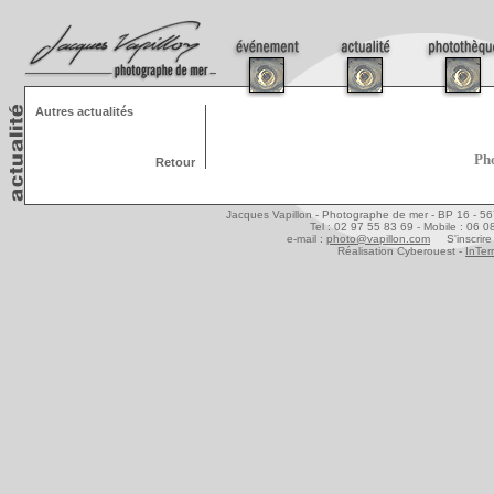
Autres actualités
Pho
Retour
Jacques Vapillon - Photographe de mer - BP 16 - 5
Tel : 02 97 55 83 69 - Mobile : 06 
e-mail :
photo@vapillon.com
S'inscrire 
Réalisation Cyberouest -
InTer