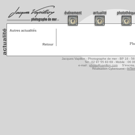
Autres actualités
Pho
Retour
Jacques Vapillon - Photographe de mer - BP 16 - 5
Tel : 02 97 55 83 69 - Mobile : 06 
e-mail :
photo@vapillon.com
S'inscrire 
Réalisation Cyberouest -
InTer