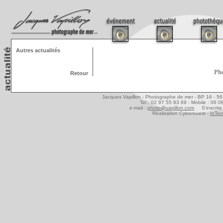
Autres actualités
Pho
Retour
Jacques Vapillon - Photographe de mer - BP 16 - 5
Tel : 02 97 55 83 69 - Mobile : 06 
e-mail :
photo@vapillon.com
S'inscrire 
Réalisation Cyberouest -
InTer