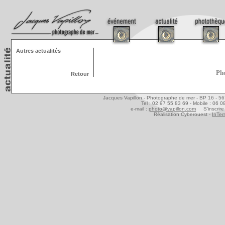
Autres actualités
Pho
Retour
Jacques Vapillon - Photographe de mer - BP 16 - 5
Tel : 02 97 55 83 69 - Mobile : 06 
e-mail :
photo@vapillon.com
S'inscrire 
Réalisation Cyberouest -
InTer