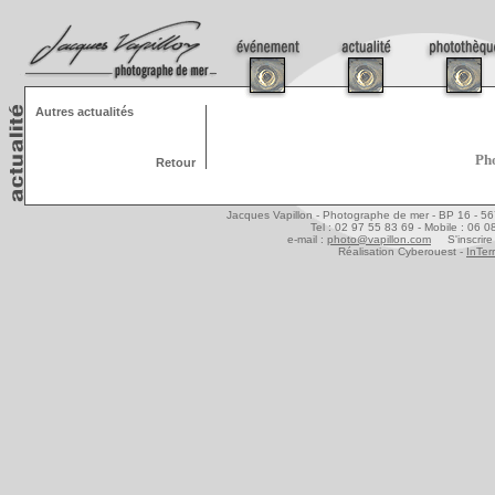
Autres actualités
Pho
Retour
Jacques Vapillon - Photographe de mer - BP 16 - 5
Tel : 02 97 55 83 69 - Mobile : 06 
e-mail :
photo@vapillon.com
S'inscrire 
Réalisation Cyberouest -
InTer