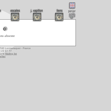
to absente
6740 Locmariaquer - France
08 23 97 77
à la
Mailing list
reNet